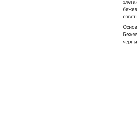
элега
бежев
совет
Основ
Бежев
черны