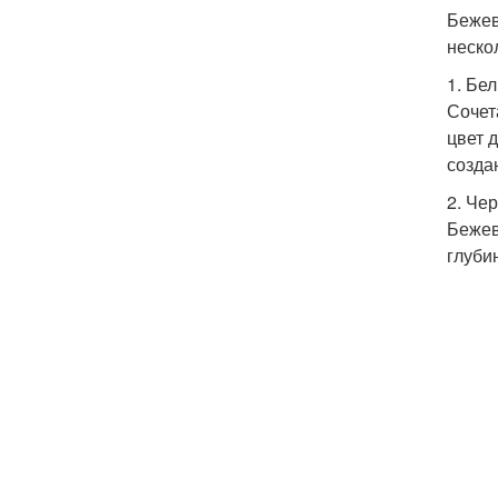
Бежев
неско
1. Бе
Сочет
цвет 
созда
2. Че
Бежев
глуби