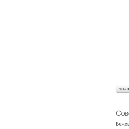
читат
Сов
Бежев