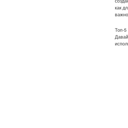
созда
как д
важно
Топ-5
Давай
испол