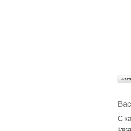
читат
Вас
С к
Класс