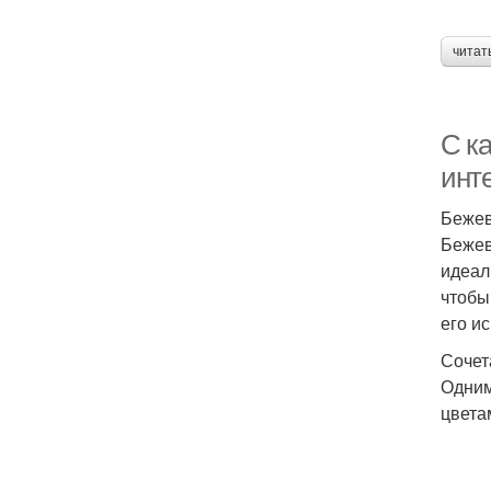
читат
С к
инт
Бежев
Бежев
идеал
чтобы
его и
Сочет
Одним
цвета