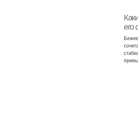
Как
его 
Бежев
сочет
стаби
привы