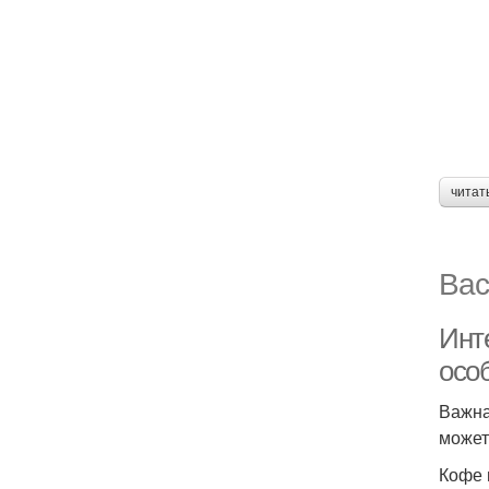
читат
Вас
Инте
осо
Важна
может
Кофе 