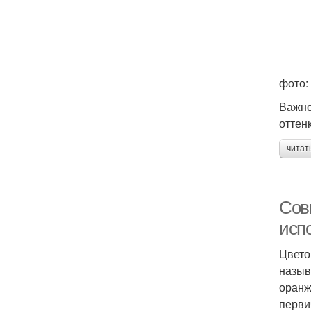
фото:
Важно
оттен
читат
Сов
исп
Цвето
назыв
оранж
перви