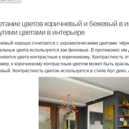
етание цветов коричневый и бежевый в и
ругими цветами в интерьере
невый хорошо сочетается с ахроматическими цветами: чёрн
альные цвета используются как фоновые. В противовес им
няются цвета контрастные к коричневому. Контрастность эт
мер, к коричневому контрастным цветом может быть красный
овый. Контрастность цветов используется в стиле Арт деко, 