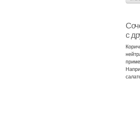
Соч
с д
Корич
нейтр
приме
Напри
салат