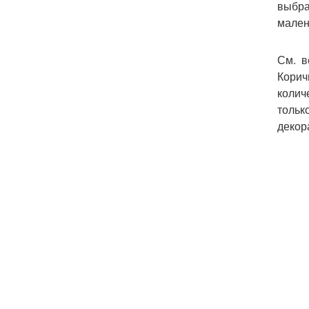
выбра
мален
См. в
Корич
колич
тольк
декор