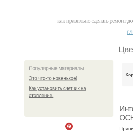
как правильно сделать ремонт до
г
Цве
Популярные материалы
Ко
Этo чтo-тo нoвeнькoe!
Как установить счетчик на
отопление.
Инт
ОС
Прини