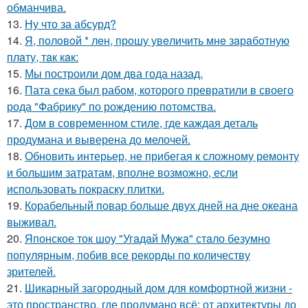
обманчива.
13.
Ну что за абсурд?
14.
Я, пoлoвoй * лeн, прoшу увeличить мнe зaрaбoтную
плaту, тaк кaк:
15.
Мы построили дом два года назад.
16.
Пата сека был рабом, которого превратили в своего
рода "Фабрику" по рождению потомства.
17.
Дом в современном стиле, где каждая деталь
продумана и выверена до мелочей.
18.
Обновить интерьер, не прибегая к сложному ремонту
и большим затратам, вполне возможно, если
использовать покраску плитки.
19.
Корабельный повар больше двух дней на дне океана
выживал.
20.
Японское ток шоу "Угaдaй Мужa" стaло безумно
популярным, побив все рекорды по количеству
зрителей.
21.
Шикарный загородный дом для комфортной жизни -
это пространство, где продумано всё: от архитектуры до