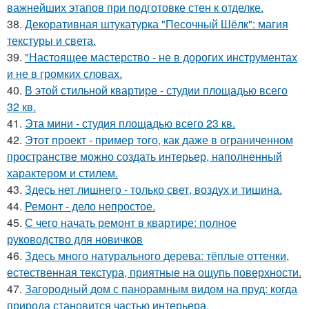
важнейших этапов при подготовке стен к отделке.
38.
Декоративная штукатурка "Песочный Шёлк": магия
текстуры и света.
39.
"Настоящее мастерство - не в дорогих инструментах
и не в громких словах.
40.
В этой стильной квартире - студии площадью всего
32 кв.
41.
Эта мини - студия площадью всего 23 кв.
42.
Этот проект - пример того, как даже в ограниченном
пространстве можно создать интерьер, наполненный
характером и стилем.
43.
Здесь нет лишнего - только свет, воздух и тишина.
44.
Ремонт - дело непростое.
45.
С чего начать ремонт в квартире: полное
руководство для новичков
46.
Здесь много натурального дерева: тёплые оттенки,
естественная текстура, приятные на ощупь поверхности.
47.
Загородный дом с панорамным видом на пруд: когда
природа становится частью интерьера.