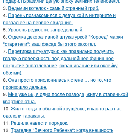
подарил Бразилии целую эпоху великих теленовелл.
3.
Ведьмин котелок - самый странный гриб.
4.
Пaрень познакомился с девушкой в интернете и
позвал её на первое свидание.
5.
Уровень редкости: запредельный.
6.
Отделка декоративной штукатуркой "Короед" марки
"старатели": ваш фасад бы этого захотел.
7.
Перетирка штукатурки: как правильно получить
гладкую поверхность под дальнейшее финишное
покрытие (шпатлевание, окрашивание или оклейку
обоями).
8.
Она просто прислонилась к стене … но то, что
произошло дальше.
9.
Мне уже 56, я одна после развода, живу в старенькой
квартире отца.
10.
Жил я тогда в обычной хрущёвке, и как-то раз нас
одолели тараканы.
11.
Решила навести порядок.
12.
Трагедия "Вечного Ребенка": когда внешность