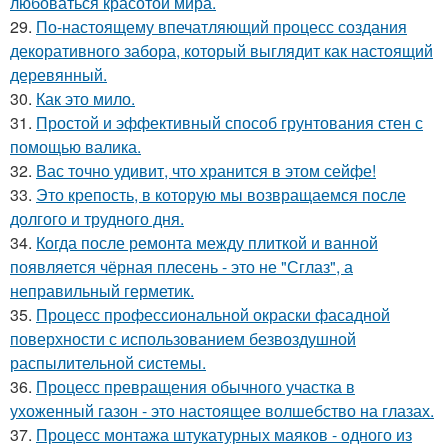
любоваться красотой мира.
29.
По-настоящему впечатляющий процесс создания
декоративного забора, который выглядит как настоящий
деревянный.
30.
Как это мило.
31.
Простой и эффективный способ грунтования стен с
помощью валика.
32.
Вас точно удивит, что хранится в этом сейфе!
33.
Это крепость, в которую мы возвращаемся после
долгого и трудного дня.
34.
Когда после ремонта между плиткой и ванной
появляется чёрная плесень - это не "Сглаз", а
неправильный герметик.
35.
Процесс профессиональной окраски фасадной
поверхности с использованием безвоздушной
распылительной системы.
36.
Процесс превращения обычного участка в
ухоженный газон - это настоящее волшебство на глазах.
37.
Процесс монтажа штукатурных маяков - одного из