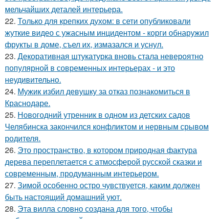
мельчайших деталей интерьера.
22.
Только для крепких духом: в сети опубликовали
жуткие видео с ужасным инцидентом - корги обнаружил
фрукты в доме, съел их, измазался и уснул.
23.
Декоративная штукатурка вновь стала невероятно
популярной в современных интерьерах - и это
неудивительно.
24.
Мужик избил девушку за отказ познакомиться в
Краснодаре.
25.
Новогодний утренник в одном из детских садов
Челябинска закончился конфликтом и нервным срывом
родителя.
26.
Это пространство, в котором природная фактура
дерева переплетается с атмосферой русской сказки и
современным, продуманным интерьером.
27.
Зимой особенно остро чувствуется, каким должен
быть настоящий домашний уют.
28.
Эта вилла словно создана для того, чтобы