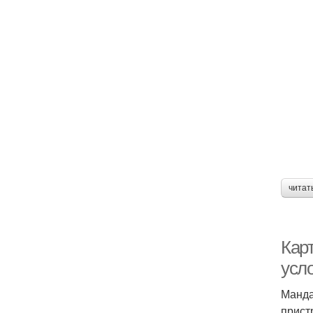
читат
Кар
усл
Манда
прист