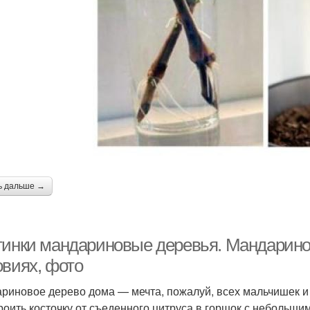
ь дальше →
тинки мандариновые деревья. Мандарино
овиях, фото
риновое дерево дома — мечта, пожалуй, всех мальчишек и 
роить косточку от съеденного цитруса в горшок с небольшим