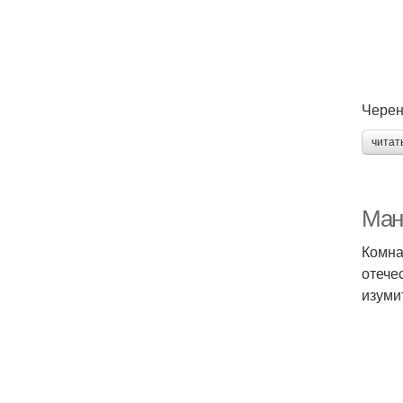
Черен
читат
Ман
Комна
отече
изуми