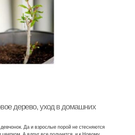
вое дерево, уход в домашних
девчонок. Да и взрослые порой не стесняются
 цветком. А вдруг все получится, и к Новому