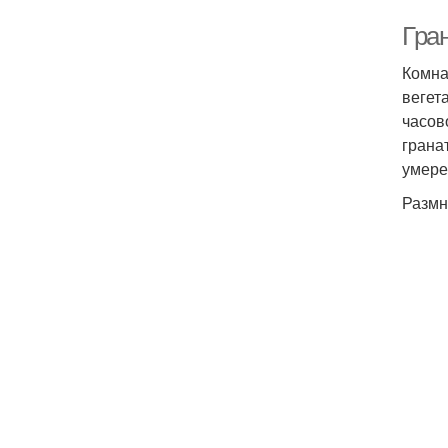
Гран
Комна
вегет
часов
грана
умере
Размн