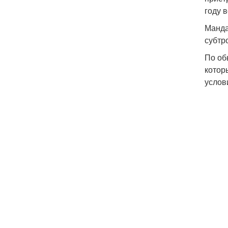
году 
Манда
субтр
По об
котор
услов