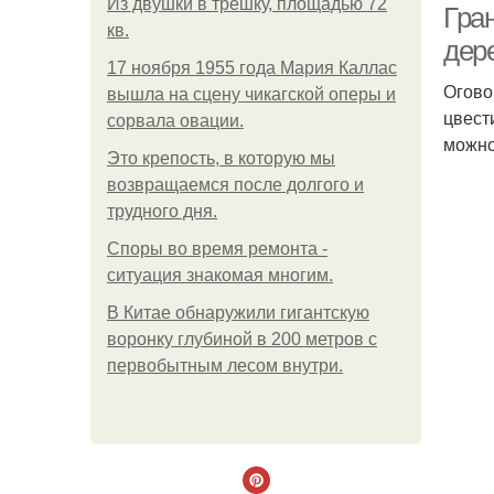
Из двушки в трешку, площадью 72
Гра
кв.
дере
17 ноября 1955 года Мария Каллас
Огово
вышла на сцену чикагской оперы и
цвест
сорвала овации.
можно
Это крепость, в которую мы
возвращаемся после долгого и
трудного дня.
Споры во время ремонта -
ситуация знакомая многим.
В Китaе обнаружили гигaнтскую
воронку глубиной в 200 метров с
первобытным лесом внутри.