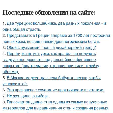
Последние обновления на сайте:
1.
Два турецких волшебника, два разных поколения - и
одна общая страсть.
2.
Представьте: в Греции впервые за 1700 лет построили
новый храм, посвящённый древнегреческим богам.
3.
Обои с пузырями - новый дизайнерский тренд?
4.
Перетирка штукатурки: как правильно получить
гладкую поверхность под дальнейшее финишное
покрытие (шпатлевание, окрашивание или оклейку
обоями).
5.
В Москве медсестра спела бабушке песню, чтобы
успокоить её.
6.
Это прекрасное сочетание практичности и эстетики.
7.
Не женщина, а киборг.
8.
Гипсокартон давно стал одним из самых популярных
материалов для выравнивания стен и создания ровных