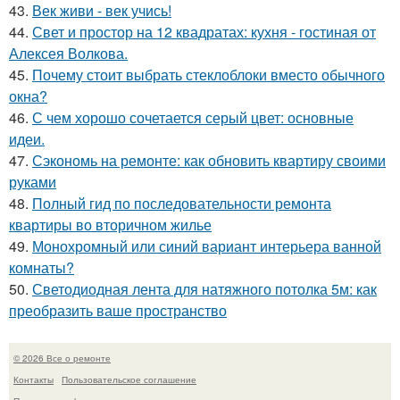
43.
Век живи - век учись!
44.
Свет и простор на 12 квадратах: кухня - гостиная от
Алексея Волкова.
45.
Почему стоит выбрать стеклоблоки вместо обычного
окна?
46.
С чем хорошо сочетается серый цвет: основные
идеи.
47.
Сэкономь на ремонте: как обновить квартиру своими
руками
48.
Полный гид по последовательности ремонта
квартиры во вторичном жилье
49.
Монохромный или синий вариант интерьера ванной
комнаты?
50.
Светодиодная лента для натяжного потолка 5м: как
преобразить ваше пространство
© 2026 Все о ремонте
Контакты
Пользовательское соглашение