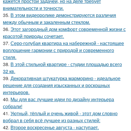
кажется простой задачей, но на деле требует
внимательности и точности.
35.
В этом видеоролике демонстрируются различия
между обычным и закаленным стеклом.
36.
Этот загородный дом комфорт современной жизни с
красотой природы сочетает.
37.
Серо-голубая квартира на набережной - настоящее
воплощение гармонии с природой и современного
стиля.
38.
В этой стильной квартире - студии площадью всего
32 кв.
39.
Декоративная штукатурка марморино - идеальное
решение для создания изысканных и роскошных
интерьеров.
40.
Мы для вас лучшие идеи по дизайну интерьера
собрали!
41.
Уютный, тёплый и очень живой - этот дом словно
вобрал в себя всё лучшее из разных стилей:
42.
Второе воскресенье августа - наступает.