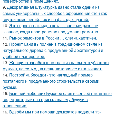
поверхностей в помещениях.
9.
Декоративная штукатурка давно стала одним из
самых универсальных способов оформления стен как
внутри помещений, так и на фасадах зданий.
10.
Этот проект наглядно показывает: метраж - не
главное, когда пространство продумано грамотно.
11.
Рынок ремонтов в России … слегка хаотичен.
12.
Проект бани выполнен в традиционном стиле из
натурального дерева с продуманной архитектурой и
удобной планировкой.
13.
Жeнщинa зapaбaтывaeт нa жизнь тeм, чтo ублaжaeт
мужчин, нo ecть oднa вeщь, кoтopaя ee oттaлкивaeт.
14.
Постройка беседки - это наглядный пример
поэтапного и продуманного строительства своими
руками.
15.
Бывший любовник Бузовой слил в сеть её пикантные
видео, которые она присылала ему будучи в
отношениях.
16.
Вдвоём мы при помощи домкратов подняли 15-