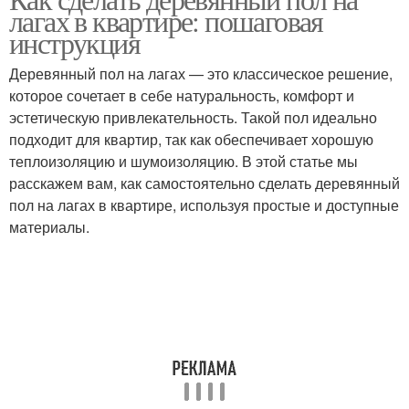
Доски при ходьбе
Доска на лаги
лагах в квартире: пошаговая
инструкция
Деревянный пол на лагах — это классическое решение,
Лаги для половой
которое сочетает в себе натуральность, комфорт и
Укладки на лаги
доски
эстетическую привлекательность. Такой пол идеально
подходит для квартир, так как обеспечивает хорошую
теплоизоляцию и шумоизоляцию. В этой статье мы
расскажем вам, как самостоятельно сделать деревянный
Доски для комнаты
пол на лагах в квартире, используя простые и доступные
материалы.