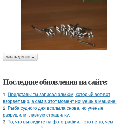
читать дальше →
Последние обновления на сайте:
1.
Представь: ты записал альбом, который вот-вот
взорвёт мир, а сам в этот момент ночуешь в машине.
2.
Рыба судного дня всплыла снова, но учёные
разрушили главную страшилку.
3.
То, что вы видите на фотографии, - это не то, чем