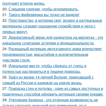
получают вторую жизнь.
20.
Слишком горячие, чтобы игнорировать.
21.
Такого фейерверка вы точно не видели!
22.
Пространство, в котором свет, воздух и натуральные
материалы создают ощущение спокойствия и уюта с
первых минут.
23.
Декоративный экран для радиатора на магнитах - это
идеальное сочетание эстетики и функциональности.
24.
Роскошный интерьер двухэтажного дома впечатляет
продуманностью, масштабом и исключительным
чувством стиля.
25.
Идеальное место, чтобы сбежать от суеты и
полностью раствориться в тишине природы.
26.
Ушёл из жизни 14-летний Володя, приехавший с
семьёй из России в надежде на новую жизнь.
27.
Покраска стен и потолка - один из самых доступных и
практичных способов обновить интерьер своими руками.
28.
Утепление балкона - это отличная возможность не
только улучшить внешний вид помещения, но и