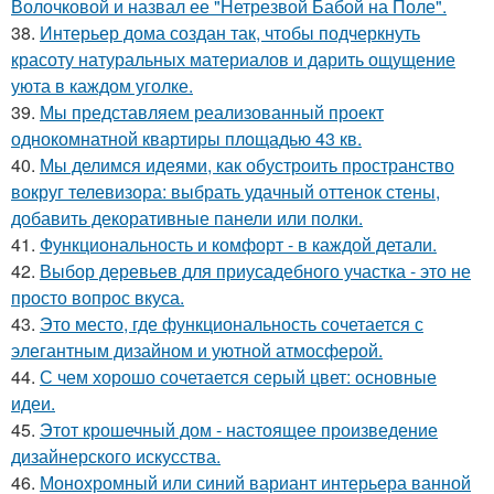
Волочковой и назвал ее "Нетрезвой Бабой на Поле".
38.
Интерьер дома создан так, чтобы подчеркнуть
красоту натуральных материалов и дарить ощущение
уюта в каждом уголке.
39.
Мы представляем реализованный проект
однокомнатной квартиры площадью 43 кв.
40.
Мы делимся идеями, как обустроить пространство
вокруг телевизора: выбрать удачный оттенок стены,
добавить декоративные панели или полки.
41.
Функциональность и комфорт - в каждой детали.
42.
Выбор деревьев для приусадебного участка - это не
просто вопрос вкуса.
43.
Это место, где функциональность сочетается с
элегантным дизайном и уютной атмосферой.
44.
С чем хорошо сочетается серый цвет: основные
идеи.
45.
Этот крошечный дом - настоящее произведение
дизайнерского искусства.
46.
Монохромный или синий вариант интерьера ванной