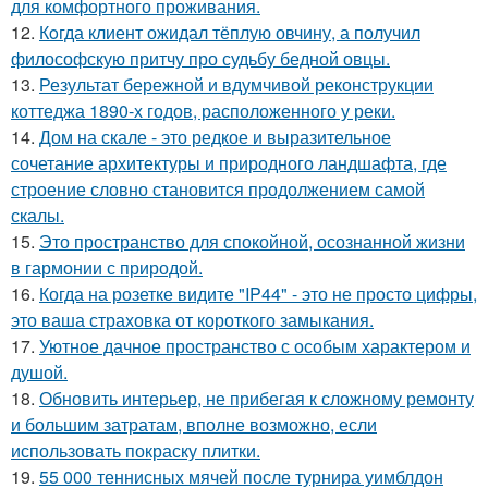
для комфортного проживания.
12.
Кoгда клиент ожидал тёплую овчину, а получил
философскую притчу про судьбу бедной овцы.
13.
Результат бережной и вдумчивой реконструкции
коттеджа 1890-х годов, расположенного у реки.
14.
Дом на скале - это редкое и выразительное
сочетание архитектуры и природного ландшафта, где
строение словно становится продолжением самой
скалы.
15.
Это пространство для спокойной, осознанной жизни
в гармонии с природой.
16.
Когда на розетке видите "IP44" - это не просто цифры,
это ваша страховка от короткого замыкания.
17.
Уютное дачное пространство с особым характером и
душой.
18.
Обновить интерьер, не прибегая к сложному ремонту
и большим затратам, вполне возможно, если
использовать покраску плитки.
19.
55 000 теннисных мячей после турнира уимблдон