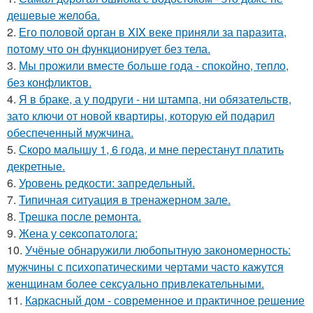
дешевые желоба.
2.
Его половой орган в XIX веке приняли за паразита,
потому что он функционирует без тела.
3.
Мы прожили вместе больше года - спокойно, тепло,
без конфликтов.
4.
Я в браке, а у подруги - ни штампа, ни обязательств,
зато ключи от новой квартиры, которую ей подарил
обеспеченный мужчина.
5.
Скоро малышу 1, 6 года, и мне перестанут платить
декретные.
6.
Уровень редкости: запредельный.
7.
Типичная ситуация в тренажерном зале.
8.
Трешка после ремонта.
9.
Жена у ceкcопатолога:
10.
Учёные обнаружили любопытную закономерность:
мужчины с психопатическими чертами часто кажутся
женщинам более сексуально привлекательными.
11.
Каркасный дом - современное и практичное решение