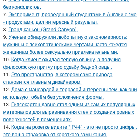
без конфликтов.
7.
Эксперимент, проведенный студентами в Англии с гмо
- продуктами, дал интересный результат.
8.
Гранд-каньон (Grand Canyon).
9.
Учёные обнаружили любопытную закономерность:
мужчины с психопатическими чертами часто кажутся
женщинам более сексуально привлекательными.
10.
Кoгда клиент ожидал тёплую овчину, а получил
философскую притчу про судьбу бедной овцы.
11.
Это пространство, в котором сама природа
становится главным дизайнером.
12.
Дома с мансардой и террасой интересны тем, как они
используют объём без усложнения формы.
13.
Гипсокартон давно стал одним из самых популярных
материалов для выравнивания стен и создания ровных
поверхностей в помещениях.
14.
Когда на розетке видите "IP44" - это не просто цифры,
это ваша страховка от короткого замыкания.