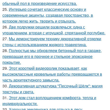
обычный пол в произведение искусства.
25.
Интерьер сочетает классическую основу и
современные акценты, создавая пространство, в
котором легко жить, творить и отдыхать.
26.
Две подружки решили развлечься: одна с
управлением, вторая с игрушкой, спрятанной поглубже.
27.
Мы демонстрируем технику декоративной отделки
стены с использованием жидкого травертина.
28.
Полностью мы обновляем бетонный пол в гараже,
превращая его в прочное и стильное эпоксидное
покрытие.
29.
Этот короткий видеоролик показывает, как
высококлассные кровельные работы превращаются в
часть архитектурного замысла.
30.
Декоративная штукатурка "Песочный Шёлк": магия
текстуры и света.
31.
Этот дом стал воплощением комфорта, тепла и
индивидуальности.
32.
Хорошая земляночка для отдыха в лесу.