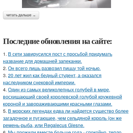
читать дальше →
Последние обновления на сайте:
1.
В сети завирусился пост с просьбой придумать
название для домашней запеканки.
2.
Он всего лишь развозил пиццу той ночью.
3.
20 лет жил как бедный студент, а оказался
наследником снековой империи.
4.
Один из самых великолепных голубей в мире,
восхищающий своей королевской голубой кружевной
короной и завораживающими красными глазами.
5.
В морских легендах едва ли найдется существо более
загадочное и пугающее, чем сельдяной король (он же
ремень-рыба, или Regalecus Glesne.
6.
Мы прожили вместе больше года - спокойно, тепло,