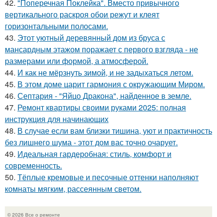
42.
"Поперечная Поклейка". Вместо привычного
вертикального раскроя обои режут и клеят
горизонтальными полосами.
43.
Этот уютный деревянный дом из бруса с
мансардным этажом поражает с первого взгляда - не
размерами или формой, а атмосферой.
44.
И как не мёрзнуть зимой, и не задыхаться летом.
45.
В этом доме царит гармония с окружающим Миром.
46.
Септария - "Яйцо Дракона", найденное в земле.
47.
Ремонт квартиры своими руками 2025: полная
инструкция для начинающих
48.
В случае если вам близки тишина, уют и практичность
без лишнего шума - этот дом вас точно очарует.
49.
Идеальная гардеробная: стиль, комфорт и
современность.
50.
Тёплые кремовые и песочные оттенки наполняют
комнаты мягким, рассеянным светом.
© 2026 Все о ремонте