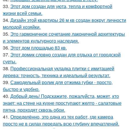
33.
Этот дом создан для уюта, тепла и комфортной
жизни всей семьи.
34.
Дизайн этой квартиры 26 м кв создан вокруг личности
молодой хозяйки.
35.
Это гармоничное сочетание лаконичной архитектуры
и элементов культурного наследия.
36.
Этот дом площадью 83 кв.
37.
Этот домик словно создан для отдыха от городской
суеты.
38.
Профессиональная укладка плитки с имитацией
дерева: точность, техника и идеальный результат.
39.
Самодельный ролик для отжима губки - просто,
быстро и удобно.
40.
Добрый день! Подскажите, пожалуйста, может, кто
знает: на стене на кухне проступают желто - салатовые
пятна, проходят сквозь обои.
41.
Определённо, это одна из тех работ, где камера
просто не в силах передать всю глубину впечатлений.