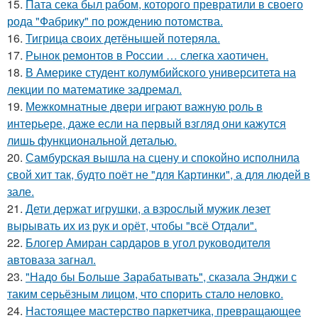
15.
Пата сека был рабом, которого превратили в своего
рода "Фабрику" по рождению потомства.
16.
Тигрица своих детёнышей потеряла.
17.
Рынок ремонтов в России … слегка хаотичен.
18.
В Америке студент колумбийского университета на
лекции по математике задремал.
19.
Межкомнатные двери играют важную роль в
интерьере, даже если на первый взгляд они кажутся
лишь функциональной деталью.
20.
Самбурская вышла на сцену и спокойно исполнила
свой хит так, будто поёт не "для Картинки", а для людей в
зале.
21.
Дети держат игрушки, а взрослый мужик лезет
вырывать их из рук и орёт, чтобы "всё Отдали".
22.
Блогер Амиран сардаров в угол руководителя
автоваза загнал.
23.
"Надо бы Больше Зарабатывать", сказала Энджи с
таким серьёзным лицом, что спорить стало неловко.
24.
Настоящее мастерство паркетчика, превращающее