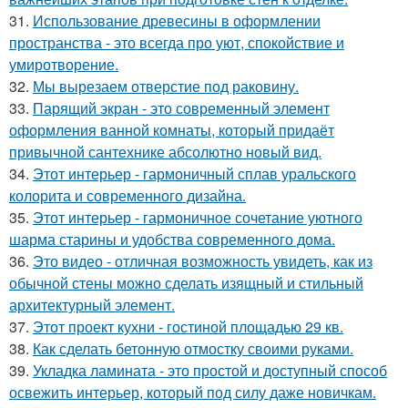
31.
Использование древесины в оформлении
пространства - это всегда про уют, спокойствие и
умиротворение.
32.
Мы вырезаем отверстие под раковину.
33.
Парящий экран - это современный элемент
оформления ванной комнаты, который придаёт
привычной сантехнике абсолютно новый вид.
34.
Этот интерьер - гармоничный сплав уральского
колорита и современного дизайна.
35.
Этот интерьер - гармоничное сочетание уютного
шарма старины и удобства современного дома.
36.
Это видео - отличная возможность увидеть, как из
обычной стены можно сделать изящный и стильный
архитектурный элемент.
37.
Этот проект кухни - гостиной площадью 29 кв.
38.
Как сделать бетонную отмостку своими руками.
39.
Укладка ламината - это простой и доступный способ
освежить интерьер, который под силу даже новичкам.