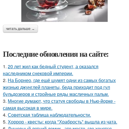
читать дальше →
Последние обновления на сайте:
1.
20 лет жил как бедный студент, а оказался
наследником снековой империи.
2.
На Борнео, где ещё шумят одни из самых богатых
жизнью джунглей планеты, беда приходит под гул
бульдозеров и стройные ряды масличных пальм.
3.
Многие думают, что статуя свободы в Нью-йорке -
самая высокая в мире.
4.
Советская таблица наблюдательности.
5.
Хоррор - квесты: когда "Храбрость" вышла из чата.
6.
Душевный летний домик - это место, где хочется