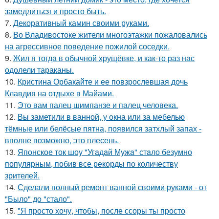
замедлиться и просто быть.
7.
Декоративный камин своими руками.
8.
Во Владивостоке жители многоэтажки пожаловались
на агрессивное поведение пожилой соседки.
9.
Жил я тогда в обычной хрущёвке, и как-то раз нас
одолели тараканы.
10.
Кристина Орбакайте и ее повзрослевшая дочь
Клавдия на отдыхе в Майами.
11.
Это вам палец шимпанзе и палец человека.
12.
Вы заметили в ванной, у окна или за мебелью
тёмные или белёсые пятна, появился затхлый запах -
вполне возможно, это плесень.
13.
Японское ток шоу "Угaдaй Мужa" стaло безумно
популярным, побив все рекорды по количеству
зрителей.
14.
Сделали полный ремонт ванной своими руками - от
"Было" до "стало".
15.
"Я просто хочу, чтобы, после ссоры ты просто