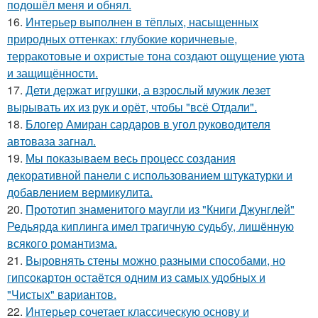
подошёл меня и обнял.
16.
Интерьер выполнен в тёплых, насыщенных
природных оттенках: глубокие коричневые,
терракотовые и охристые тона создают ощущение уюта
и защищённости.
17.
Дети держат игрушки, а взрослый мужик лезет
вырывать их из рук и орёт, чтобы "всё Отдали".
18.
Блогер Амиран сардаров в угол руководителя
автоваза загнал.
19.
Мы показываем весь процесс создания
декоративной панели с использованием штукатурки и
добавлением вермикулита.
20.
Прототип знаменитого маугли из "Книги Джунглей"
Редьярда киплинга имел трагичную судьбу, лишённую
всякого романтизма.
21.
Выровнять стены можно разными способами, но
гипсокартон остаётся одним из самых удобных и
"Чистых" вариантов.
22.
Интерьер сочетает классическую основу и