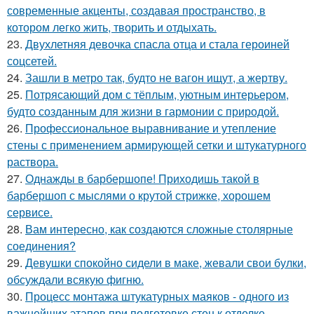
современные акценты, создавая пространство, в
котором легко жить, творить и отдыхать.
23.
Двухлетняя девочка спасла отца и стала героиней
соцсетей.
24.
Зашли в метро так, будто не вагон ищут, а жертву.
25.
Потрясающий дом с тёплым, уютным интерьером,
будто созданным для жизни в гармонии с природой.
26.
Профессиональное выравнивание и утепление
стены с применением армирующей сетки и штукатурного
раствора.
27.
Однажды в барбершопе! Приходишь такой в
барбершоп с мыслями о крутой стрижке, хорошем
сервисе.
28.
Вам интересно, как создаются сложные столярные
соединения?
29.
Девушки спокойно сидели в маке, жевали свои булки,
обсуждали всякую фигню.
30.
Процесс монтажа штукатурных маяков - одного из
важнейших этапов при подготовке стен к отделке.