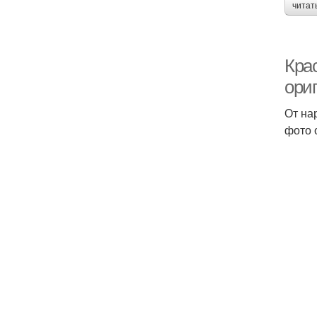
читат
Кра
ори
От на
фото 