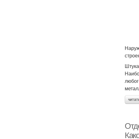
Наруж
строен
Штука
Наибо
любог
метал
читат
Отд
Как