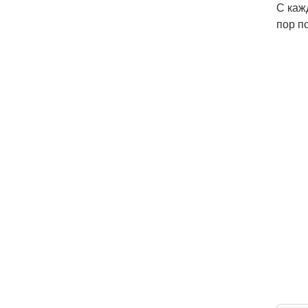
С каж
пор п