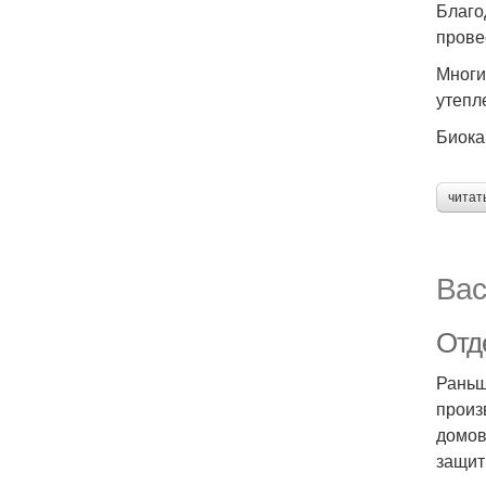
Благо
прове
Многи
утепл
Биока
читат
Вас
Отд
Раньш
произ
домов
защит