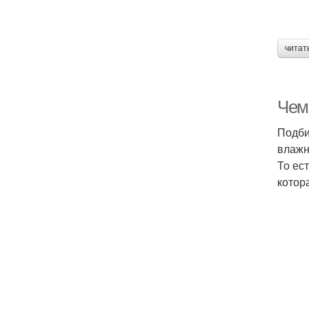
читат
Чем
Подби
влажн
То ес
котор