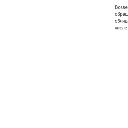
Возве
обращ
облиц
числе