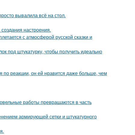
просто вывалила всё на стол.
 создания настроения.
летается с атмосферой русской сказки и
лок под штукатурку, чтобы получить идеально
я по реакции, он ей нравится даже больше, чем
кровельные работы превращаются в часть
нением армирующей сетки и штукатурного
я.