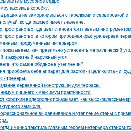
сывайте в мусорное ведро.
моупаковка в коробку.
а решила не заморачиваться с тарелками и сервировкой и 
т случай, когда размер имеет значение.
о пространство, где цвет становится главным инструментом
о пространство, в котором природная фактура дерева переп
менным, продуманным интерьером.
 показываем, как правильно установить металлический уго
й и аккуратный наружный угол.
аете, что самое обидное в утеплении?
ня приобрела себе аппарат для растопки целлюлита - и, суд
с - тренеры.
здание деревянной конструкции для террасы.
нимум лишнего - максимум практичности.
от короткий видеоролик показывает, как высококлассные 
ектурного замысла.
офессиональное выравнивание и утепление стены с приме
ора.
огда именно текстиль главным героем интерьера становитс