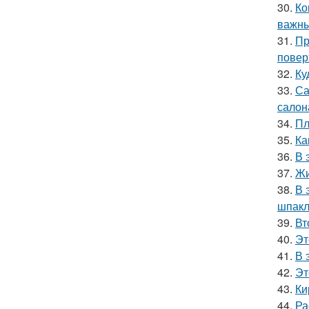
30.
Ко
важны
31.
Пр
повер
32.
Ку
33.
Са
салон
34.
Пл
35.
Ка
36.
В 
37.
Жи
38.
В 
шпакл
39.
Вт
40.
Эт
41.
В 
42.
Эт
43.
Ки
44.
Ра