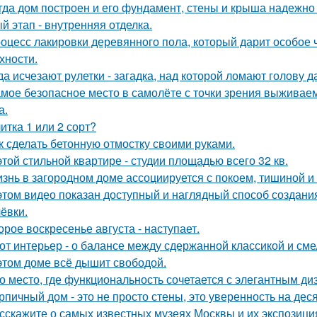
гда дом построен и его фундамент, стены и крыша надежно 
й этап - внутренняя отделка.
оцесс лакировки деревянного пола, который дарит особое 
хности.
да исчезают рулетки - загадка, над которой ломают голову
мое безопасное место в самолёте с точки зрения выживаем
а.
итка 1 или 2 сорт?
к сделать бетонную отмостку своими руками.
этой стильной квартире - студии площадью всего 32 кв.
знь в загородном доме ассоциируется с покоем, тишиной и
этом видео показан доступный и наглядный способ создан
ёвки.
орое воскресенье августа - наступает.
от интерьер - о балансе между сдержанной классикой и см
этом доме всё дышит свободой.
о место, где функциональность сочетается с элегантным д
рпичный дом - это не просто стены, это уверенность на дес
сскажите о самых известных музеях Москвы и их экспозици