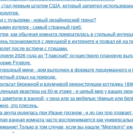
 стал первым штатом США, который запретил использовани
родуктов.
и с пузырями - новый дизайнерский тренд?
ьмин котелок - самый странный гриб.
три, как обычная комната превратилась в стильный интерь
ень познакомился с девушкой в интернете и позвал её на п
олет после встречи с птицами.
апреля 2026 года ао "Главснаб" осуществило плановую вып
орме Finstore.
городный мини - дом выполнен в формате продуманного и 
ртный отдых на природе.
зультат бережной и вдумчивой реконструкции коттеджа 1890
ленькая квартира на 50-м этаже - и целый мир у ваших окон
 заметили в ванной, у окна или за мебелью тёмные или бел
жно, это плесень.
а акула родилась при Иване грозном - и до сих пор плавает.
лая ванная комната часто воспринимается как универсальн
имание! Только в том случае, если вы нашли "Мертвого" еж