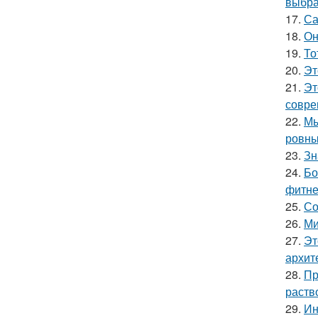
выбра
17.
Са
18.
Он
19.
То
20.
Эт
21.
Эт
совре
22.
Мы
ровны
23.
Зн
24.
Бо
фитне
25.
Со
26.
Ми
27.
Эт
архит
28.
Пр
раств
29.
Ин