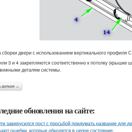
 сборки двери с использованием вертикального профиля С
ли 3 и 4 закрепляются соответственно к потолку (крышке ш
вижными деталям системы.
ь дальше →
ледние обновления на сайте:
ети завирусился пост с просьбой придумать название для д
ают ошибки, которые обходятся в целое состояние.