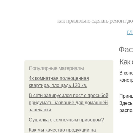
как правильно сделать ремонт до
г
Фас
Как
Популярные материалы
В кон
4x комнатная полноценная
конст
квартира, площадь 120 кв.
Принц
В сети завирусился пост с просьбой
Здесь
придумать название для домашней
распо
запеканки.
Сушилка с солнечным приводом?
Как мы качество продукции на