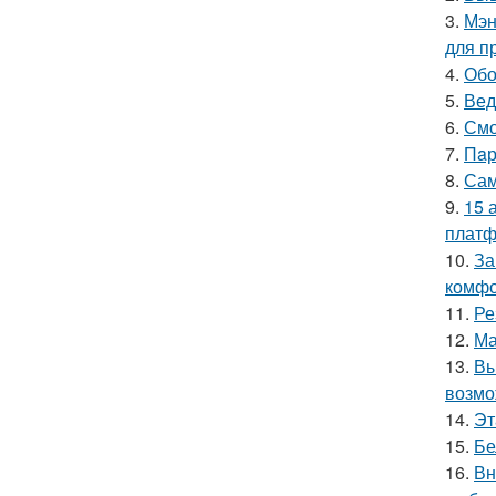
3.
Мэн
для п
4.
Обо
5.
Вед
6.
Смо
7.
Пaр
8.
Сам
9.
15 
платф
10.
За
комфо
11.
Ре
12.
Ма
13.
Вы
возмо
14.
Эт
15.
Бе
16.
Вн