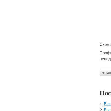
Схема
Профи
непод
читат
Пос
1.
В с
2.
Быв