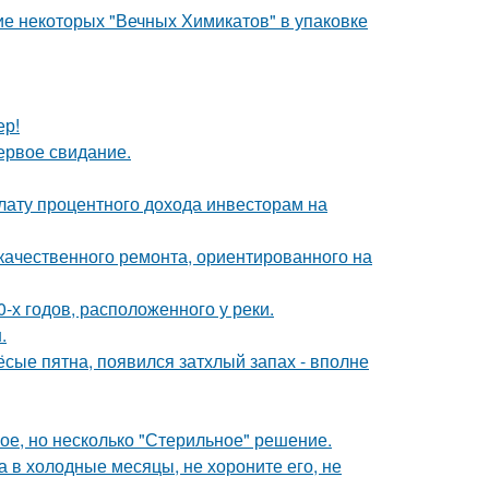
е некоторых "Вечных Химикатов" в упаковке
ер!
ервое свидание.
лату процентного дохода инвесторам на
качественного ремонта, ориентированного на
-х годов, расположенного у реки.
.
ёсые пятна, появился затхлый запах - вполне
ое, но несколько "Стерильное" решение.
а в холодные месяцы, не хороните его, не