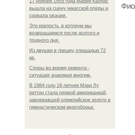
17 ноября 1955 года Мария Каллас
Фио
вышла на сцену чикагской оперы и
сорвала овации.
Это крепость, в которую мы
возвращаемся после долгого и
трудного дня.
Из двушки в трешку, площадью 72
кв.
Споры во время ремонта -
ситуация знакомая многим.
В 1984 году 16-летняя Мэри Лу
реттон стала первой американкой,
завоевавшей олимпийское золото в
гимнастическом многоборье.