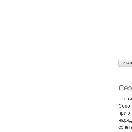
читат
Сер
Что т
Серо-
при э
наряд
сочет