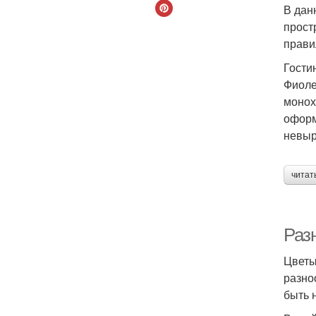
В дан
прост
прави
Гости
Фиоле
монох
оформ
невыр
читат
Разн
Цветы
разно
быть 