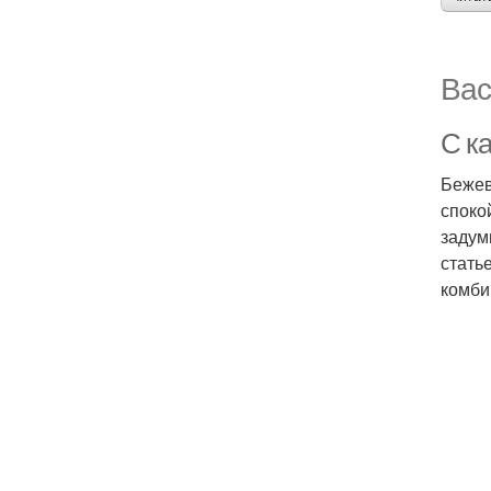
Вас
С к
Бежев
споко
задум
стать
комби