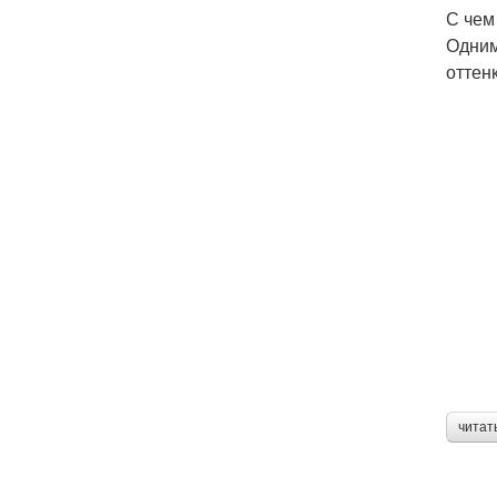
С чем
Одним
оттен
читат