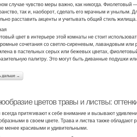
ном случае чувство меры важно, как никогда. Фиолетовый —
ранство, так и, наоборот, сделать его мрачным и унылым. Д
льно расставить акценты и учитывать общий стиль жилища.
ная
товый цвет в интерьере этой комнаты не стоит использоват
ромные сочетания со светло-сиреневым, лавандовым или р
лена в пастельных серых или бежевых цветах, фиолетовый
азительную палитру. Это могут быть диванные подушки или 
ь дальше →
ообразие цветов травы и листвы: оттенки
 всегда притягивают к себе внимание и вызывают удивлени
образными в своем цвете. Трава и листва также обладают р
не менее красивыми и удивительными.