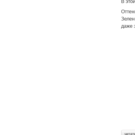
В это
Оттен
Зелен
даже 
читат