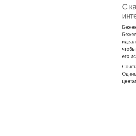
С к
инт
Бежев
Бежев
идеал
чтобы
его и
Сочет
Одним
цвета