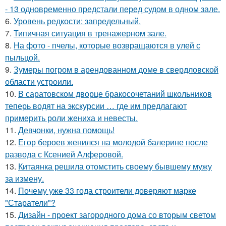
- 13 одновременно предстали перед судом в одном зале.
6.
Уровень редкости: запредельный.
7.
Типичная ситуация в тренажерном зале.
8.
На фото - пчелы, которые возвращаются в улей с
пыльцой.
9.
Зумеры погром в арендованном доме в свердловской
области устроили.
10.
В саратовском дворце бракосочетаний школьников
теперь водят на экскурсии … где им предлагают
примерить роли жениха и невесты.
11.
Девчонки, нужна помощь!
12.
Егор бероев женился на молодой балерине после
развода с Ксенией Алферовой.
13.
Китаянка решила отомстить своему бывшему мужу
за измену.
14.
Почему уже 33 года строители доверяют марке
"Старатели"?
15.
Дизайн - проект загородного дома со вторым светом