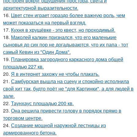
построен вокруг ощущения простора, света и
архитектурной выразительности.
16.
Цвет стен играет гораздо более важную роль, чем
может показаться на первый взгляд.
17.
Кухня в хрущёвке - это квест, но проходимый.
18.
Маколей калкин признался, что его маленькие
сыновья до сих пор не догадываются, что их папа - тот
самый Кевин из "Один Дома".
19.
Планировка загородного каркасного дома общей
площадью 227 кв.
20.
Я в интернет захожу не чтобы плакать.
21.
Самбурская вышла на сцену и спокойно исполнила
свой хит так, будто поёт не "для Картинки", а для людей в
зале.
22.
Таунхаус площадью 200 кв.
23.
Она решила привести голову в порядок прямо в
торговом центре.
24.
Создание мощной наружной лестницы из
армированного бетона.