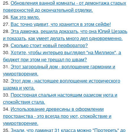
25.
Обновления ванной комнаты - от демонтажа старых
поверхностей до окончательной отделки.
26.
Как это мило.
27.
Вас точно удивит, что хранится в этом сейфе!
28.
Эта дамочка, решила доказать, что она Юлий Цезарь
и показать, как умеет делать много дел одновременно.
29.
Сколько стоит новый перфоратор?
30.
Хотите, чтобы интерьер выглядел "на Миллион", а
бюджет при этом не трещал по швам?
31.
Этот загородный дом - воплощение гармонии и
умиротворения.
32.
Этот дом - настоящее воплощение исторического
шарма и уюта.
33.
Просторная спальня настоящим оазисом уюта и
спокойствия стала.
34.
Использование древесины в оформлении
пространства - это всегда про уют, спокойствие и
умиротворение.
35.
Знали, что ламинат 31 класса можно "Протереть" до