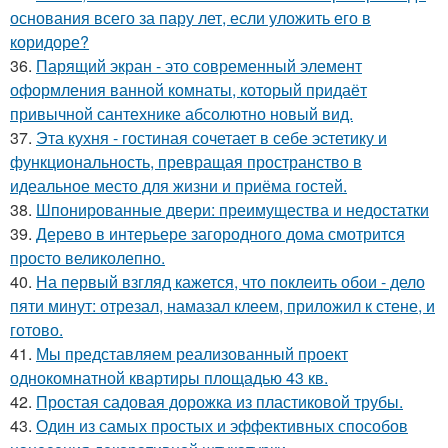
основания всего за пару лет, если уложить его в
коридоре?
36.
Парящий экран - это современный элемент
оформления ванной комнаты, который придаёт
привычной сантехнике абсолютно новый вид.
37.
Эта кухня - гостиная сочетает в себе эстетику и
функциональность, превращая пространство в
идеальное место для жизни и приёма гостей.
38.
Шпонированные двери: преимущества и недостатки
39.
Дерево в интерьере загородного дома смотрится
просто великолепно.
40.
На первый взгляд кажется, что поклеить обои - дело
пяти минут: отрезал, намазал клеем, приложил к стене, и
готово.
41.
Мы представляем реализованный проект
однокомнатной квартиры площадью 43 кв.
42.
Простая садовая дорожка из пластиковой трубы.
43.
Один из самых простых и эффективных способов