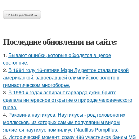
читать дальше →
Последние обновления на сайте:
1.
Бывают ошибки, которые обходятся в целое
состояние.
2.
В 1984 году 16-летняя Мэри Лу реттон стала первой
американкой, завоевавшей олимпийское золото в
гимнастическом многоборье.
3.
В 1960-х годах аспирант гарварда джин бриггс
сделала интересное открытие о природе человеческого
гнева.
4.
Раковина наутилуса. Наутилусы - род головоногих
моллюсков, из которых самым популярным видом
является наутилус помпилиус (Nautilus Pompilius.
5.
Исторический момент: сразу 486 участников банды MS