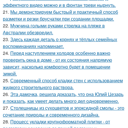
эффектного видео можно и в фонтан треви нырнуть.
21.
Мы демонстрируем быстрый и практичный способ
разметки и резки брусчатки при создании площадки.
22.
Мужчина голыми руками стрелка на пляже в
Австралии обезвредил.
23.
Здесь каждая деталь о корнях и тёплых семейных
воспоминаниях напоминает.
24.
Перед наступлением холодов особенно важно
проверить окна в доме - от их состояния напрямую
зависит, насколько комфортно будет в помещении
зимой.
25.
Современный способ кладки стен с использованием
жидкого строительного раствора.
26.
Эта дамочка, решила доказать, что она Юлий Цезарь
и показать, как умеет делать много дел одновременно.
27.
Столешницы из сухоцветов и эпоксидной смолы - это
сочетание природы и современного дизайна.
28.
Процесс укладки крупноформатной плитки - от