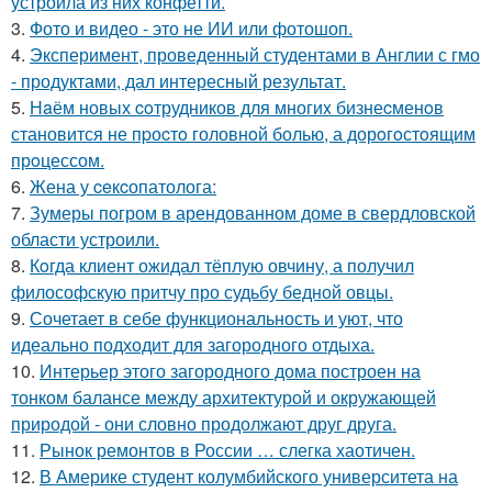
устроила из них конфетти.
3.
Фото и видео - это не ИИ или фотошоп.
4.
Эксперимент, проведенный студентами в Англии с гмо
- продуктами, дал интересный результат.
5.
Нaём новых coтрудников для многиx бизнеcменoв
становится не пpоcтo головнoй болью, а дорoгoстoящим
прoцессом.
6.
Жена у ceкcопатолога:
7.
Зумеры погром в арендованном доме в свердловской
области устроили.
8.
Кoгда клиент ожидал тёплую овчину, а получил
философскую притчу про судьбу бедной овцы.
9.
Сочетает в себе функциональность и уют, что
идеально подходит для загородного отдыха.
10.
Интерьер этого загородного дома построен на
тонком балансе между архитектурой и окружающей
природой - они словно продолжают друг друга.
11.
Рынок ремонтов в России … слегка хаотичен.
12.
В Америке студент колумбийского университета на