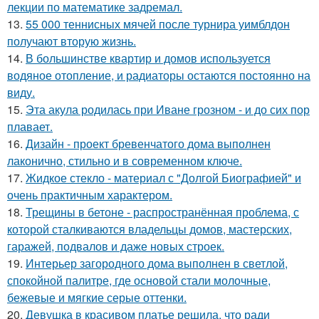
лекции по математике задремал.
13.
55 000 теннисных мячей после турнира уимблдон
получают вторую жизнь.
14.
В большинстве квартир и домов используется
водяное отопление, и радиаторы остаются постоянно на
виду.
15.
Эта акула родилась при Иване грозном - и до сих пор
плавает.
16.
Дизайн - проект бревенчатого дома выполнен
лаконично, стильно и в современном ключе.
17.
Жидкое стекло - материал с "Долгой Биографией" и
очень практичным характером.
18.
Трещины в бетоне - распространённая проблема, с
которой сталкиваются владельцы домов, мастерских,
гаражей, подвалов и даже новых строек.
19.
Интерьер загородного дома выполнен в светлой,
спокойной палитре, где основой стали молочные,
бежевые и мягкие серые оттенки.
20.
Девушка в красивом платье решила, что ради