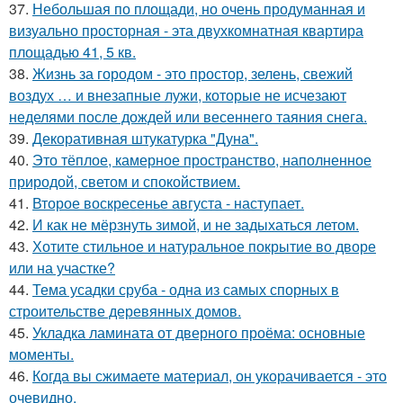
37.
Небольшая по площади, но очень продуманная и
визуально просторная - эта двухкомнатная квартира
площадью 41, 5 кв.
38.
Жизнь за городом - это простор, зелень, свежий
воздух … и внезапные лужи, которые не исчезают
неделями после дождей или весеннего таяния снега.
39.
Декоративная штукатурка "Дуна".
40.
Это тёплое, камерное пространство, наполненное
природой, светом и спокойствием.
41.
Второе воскресенье августа - наступает.
42.
И как не мёрзнуть зимой, и не задыхаться летом.
43.
Хотите стильное и натуральное покрытие во дворе
или на участке?
44.
Тема усадки сруба - одна из самых спорных в
строительстве деревянных домов.
45.
Укладка ламината от дверного проёма: основные
моменты.
46.
Когда вы сжимаете материал, он укорачивается - это
очевидно.