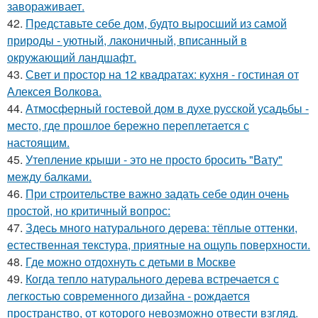
завораживает.
42.
Представьте себе дом, будто выросший из самой
природы - уютный, лаконичный, вписанный в
окружающий ландшафт.
43.
Свет и простор на 12 квадратах: кухня - гостиная от
Алексея Волкова.
44.
Атмосферный гостевой дом в духе русской усадьбы -
место, где прошлое бережно переплетается с
настоящим.
45.
Утепление крыши - это не просто бросить "Вату"
между балками.
46.
При строительстве важно задать себе один очень
простой, но критичный вопрос:
47.
Здесь много натурального дерева: тёплые оттенки,
естественная текстура, приятные на ощупь поверхности.
48.
Где можно отдохнуть с детьми в Москве
49.
Когда тепло натурального дерева встречается с
легкостью современного дизайна - рождается
пространство, от которого невозможно отвести взгляд.