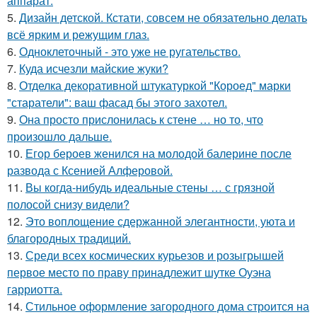
аппарат.
5.
Дизайн детской. Кстати, совсем не обязательно делать
всё ярким и режущим глаз.
6.
Одноклеточный - это уже не ругательство.
7.
Куда исчезли майские жуки?
8.
Отделка декоративной штукатуркой "Короед" марки
"старатели": ваш фасад бы этого захотел.
9.
Она просто прислонилась к стене … но то, что
произошло дальше.
10.
Егор бероев женился на молодой балерине после
развода с Ксенией Алферовой.
11.
Вы когда-нибудь идеальные стены … с грязной
полосой снизу видели?
12.
Это воплощение сдержанной элегантности, уюта и
благородных традиций.
13.
Среди всех космических курьезов и розыгрышей
первое место по праву принадлежит шутке Оуэна
гарриотта.
14.
Стильное оформление загородного дома строится на