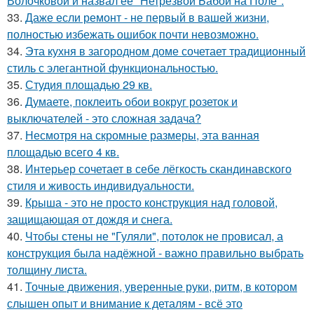
Волочковой и назвал ее "Нетрезвой Бабой на Поле".
33.
Даже если ремонт - не первый в вашей жизни,
полностью избежать ошибок почти невозможно.
34.
Эта кухня в загородном доме сочетает традиционный
стиль с элегантной функциональностью.
35.
Студия площадью 29 кв.
36.
Думаете, поклеить обои вокруг розеток и
выключателей - это сложная задача?
37.
Несмотря на скромные размеры, эта ванная
площадью всего 4 кв.
38.
Интерьер сочетает в себе лёгкость скандинавского
стиля и живость индивидуальности.
39.
Крыша - это не просто конструкция над головой,
защищающая от дождя и снега.
40.
Чтобы стены не "Гуляли", потолок не провисал, а
конструкция была надёжной - важно правильно выбрать
толщину листа.
41.
Точные движения, уверенные руки, ритм, в котором
слышен опыт и внимание к деталям - всё это