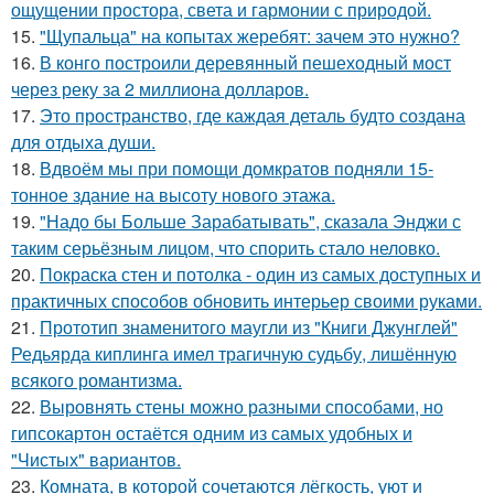
ощущении простора, света и гармонии с природой.
15.
"Щупальца" на копытах жеребят: зачем это нужно?
16.
В конго построили деревянный пешеходный мост
через реку за 2 миллиона долларов.
17.
Это пространство, где каждая деталь будто создана
для отдыха души.
18.
Вдвоём мы при помощи домкратов подняли 15-
тонное здание на высоту нового этажа.
19.
"Надо бы Больше Зарабатывать", сказала Энджи с
таким серьёзным лицом, что спорить стало неловко.
20.
Покраска стен и потолка - один из самых доступных и
практичных способов обновить интерьер своими руками.
21.
Прототип знаменитого маугли из "Книги Джунглей"
Редьярда киплинга имел трагичную судьбу, лишённую
всякого романтизма.
22.
Выровнять стены можно разными способами, но
гипсокартон остаётся одним из самых удобных и
"Чистых" вариантов.
23.
Комната, в которой сочетаются лёгкость, уют и