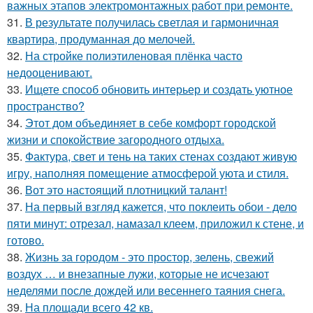
важных этапов электромонтажных работ при ремонте.
31.
В результате получилась светлая и гармоничная
квартира, продуманная до мелочей.
32.
На стройке полиэтиленовая плёнка часто
недооценивают.
33.
Ищете способ обновить интерьер и создать уютное
пространство?
34.
Этот дом объединяет в себе комфорт городской
жизни и спокойствие загородного отдыха.
35.
Фактура, свет и тень на таких стенах создают живую
игру, наполняя помещение атмосферой уюта и стиля.
36.
Вот это настоящий плотницкий талант!
37.
На первый взгляд кажется, что поклеить обои - дело
пяти минут: отрезал, намазал клеем, приложил к стене, и
готово.
38.
Жизнь за городом - это простор, зелень, свежий
воздух … и внезапные лужи, которые не исчезают
неделями после дождей или весеннего таяния снега.
39.
На площади всего 42 кв.