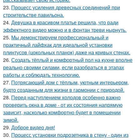
23.
Процесс усиления древесных соединений при
строительстве павильона.
24.
Девушка в красивом платье решила, что ради
эффектного видео можно и в фонтан треви нырнуть.
25.
Мы демонстрируем профессиональный и
практичный лайфхак для идеальной установки
плинтусов (цокольных планок) даже на кривых стенах.
26.
Создать тёплый и комфортный пол на кухне вполне
реально своими силами, если разобраться в этапах
работы и соблюдать технологию.
27.
Потрясающий дом с тёплым, уютным интерьером,
будто созданным для жизни в гармонии с природой.
28.
Перед наступлением холодов особенно важно
проверить окна в доме - от их состояния напрямую
зависит, насколько комфортно будет в помещении
зимой.
29.
Доброе видео дня!
30.
Процесс установки подрозетника в стену - один из