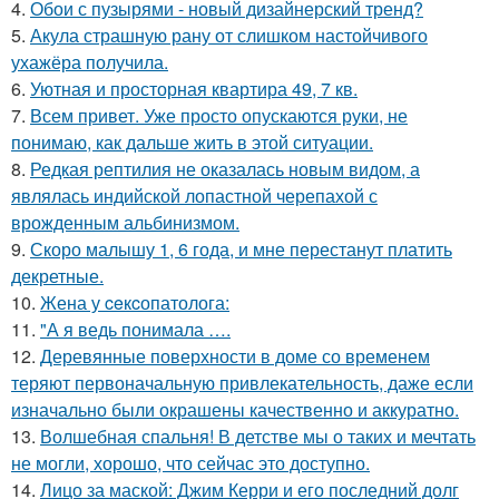
4.
Обои с пузырями - новый дизайнерский тренд?
5.
Акула страшную рану от слишком настойчивого
ухажёра получила.
6.
Уютная и просторная квартира 49, 7 кв.
7.
Всем привет. Уже просто опускаются руки, не
понимаю, как дальше жить в этой ситуации.
8.
Редкая рептилия не оказалась новым видом, а
являлась индийской лопастной черепахой с
врожденным альбинизмом.
9.
Скоро малышу 1, 6 года, и мне перестанут платить
декретные.
10.
Жена у ceкcопатолога:
11.
"А я ведь понимала ….
12.
Деревянные поверхности в доме со временем
теряют первоначальную привлекательность, даже если
изначально были окрашены качественно и аккуратно.
13.
Волшебная спальня! В детстве мы о таких и мечтать
не могли, хорошо, что сейчас это доступно.
14.
Лицо за маской: Джим Керри и его последний долг