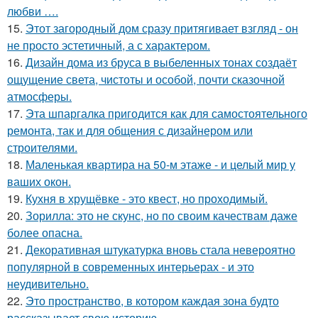
любви ….
15.
Этот загородный дом сразу притягивает взгляд - он
не просто эстетичный, а с характером.
16.
Дизайн дома из бруса в выбеленных тонах создаёт
ощущение света, чистоты и особой, почти сказочной
атмосферы.
17.
Эта шпаргалка пригодится как для самостоятельного
ремонта, так и для общения с дизайнером или
строителями.
18.
Маленькая квартира на 50-м этаже - и целый мир у
ваших окон.
19.
Кухня в хрущёвке - это квест, но проходимый.
20.
Зорилла: это не скунс, но по своим качествам даже
более опасна.
21.
Декоративная штукатурка вновь стала невероятно
популярной в современных интерьерах - и это
неудивительно.
22.
Это пространство, в котором каждая зона будто
рассказывает свою историю.