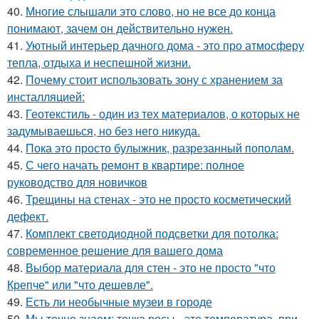
40.
Многие слышали это слово, но не все до конца
понимают, зачем он действительно нужен.
41.
Уютный интерьер дачного дома - это про атмосферу
тепла, отдыха и неспешной жизни.
42.
Почему стоит использовать зону с хранением за
инсталляцией:
43.
Геотекстиль - один из тех материалов, о которых не
задумываешься, но без него никуда.
44.
Пока это просто булыжник, разрезанный пополам.
45.
С чего начать ремонт в квартире: полное
руководство для новичков
46.
Трещины на стенах - это не просто косметический
дефект.
47.
Комплект светодиодной подсветки для потолка:
современное решение для вашего дома
48.
Выбор материала для стен - это не просто "что
Крепче" или "что дешевле".
49.
Есть ли необычные музеи в городе
50.
Мы точно знаем: точка росы - это температура, при