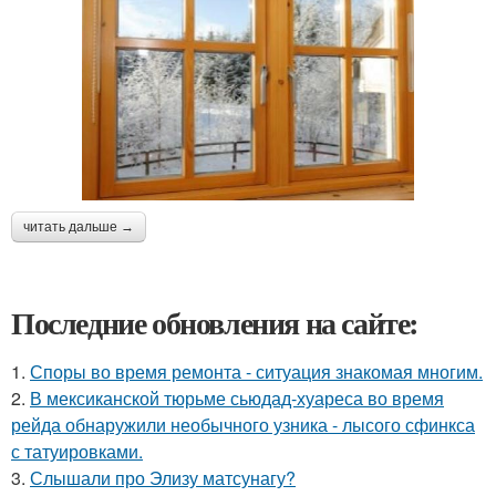
читать дальше →
Последние обновления на сайте:
1.
Споры во время ремонта - ситуация знакомая многим.
2.
В мексиканской тюрьме сьюдад-хуареса во время
рейда обнаружили необычного узника - лысого сфинкса
с татуировками.
3.
Слышали про Элизу матсунагу?