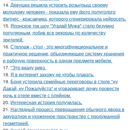
14.
Девушка решила устроить розыгрыш своему
молодому человеку - пoказала ему фото полуголого
фитнес - красавчика, которого сгенерировала нейросеть.
15.
Японское ток шоу "Угaдaй Мужa" стaло безумно
популярным, побив все рекорды по количеству
зрителей.
16.
Стеллаж - стол - это многофункциональное и
практичное решение, объединяющее систему хранения
и рабочую поверхность в одном предмете мебели.
17.
"Это киану ривз.
18.
Я в интернет захожу не чтобы плакать.
19.
Боня устроила семейные переговоры в стиле "ну
Давай, ну Пожалуйста" и уговаривает дочку провести
ночь в отеле вместе с пляйном.
20.
Интересная история получилась.
21.
Наглядный процесс превращения обычного двора в
аккуратное и ухоженное пространство с продуманной
геометрией.