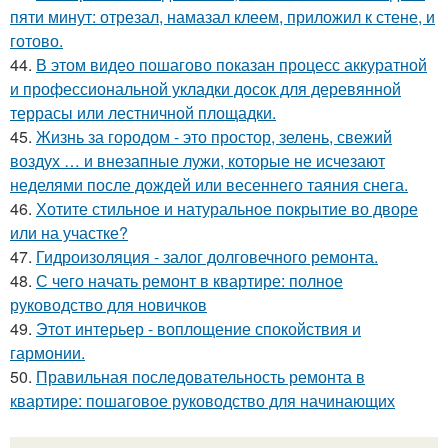
пяти минут: отрезал, намазал клеем, приложил к стене, и
готово.
44.
В этом видео пошагово показан процесс аккуратной
и профессиональной укладки досок для деревянной
террасы или лестничной площадки.
45.
Жизнь за городом - это простор, зелень, свежий
воздух … и внезапные лужи, которые не исчезают
неделями после дождей или весеннего таяния снега.
46.
Хотите стильное и натуральное покрытие во дворе
или на участке?
47.
Гидроизоляция - залог долговечного ремонта.
48.
С чего начать ремонт в квартире: полное
руководство для новичков
49.
Этот интерьер - воплощение спокойствия и
гармонии.
50.
Правильная последовательность ремонта в
квартире: пошаговое руководство для начинающих