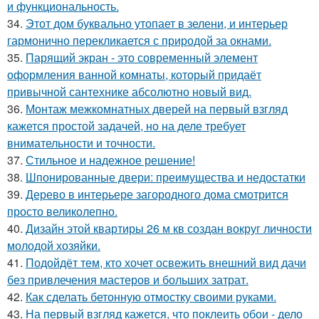
и функциональность.
34.
Этот дом буквально утопает в зелени, и интерьер
гармонично перекликается с природой за окнами.
35.
Парящий экран - это современный элемент
оформления ванной комнаты, который придаёт
привычной сантехнике абсолютно новый вид.
36.
Монтаж межкомнатных дверей на первый взгляд
кажется простой задачей, но на деле требует
внимательности и точности.
37.
Стильное и надежное решение!
38.
Шпонированные двери: преимущества и недостатки
39.
Дерево в интерьере загородного дома смотрится
просто великолепно.
40.
Дизайн этой квартиры 26 м кв создан вокруг личности
молодой хозяйки.
41.
Подойдёт тем, кто хочет освежить внешний вид дачи
без привлечения мастеров и больших затрат.
42.
Как сделать бетонную отмостку своими руками.
43.
На первый взгляд кажется, что поклеить обои - дело