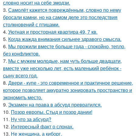
словно носит на себе эмодзи.
3.
Самолёт кажется повреждённым, словно по нему
бросали камни, но на самом деле это последствия
столкновений с птицами.
4.
Уютная и просторная квартира 49, 7 кв.
5.
Когда жажда внимания сильнее здравого смысла.
6.
Мы прожили вместе больше года - спокойно, тепло,
без конфликтов.
7.
Мы с мужем молодые, нам чуть больше двадцати,
вместе уже несколько лет, есть маленький ребёнок -
сыну всего год.
8.
Двери - купе - это современное и практичное решение,
которое позволяет аккуратно зонировать пространство и
экономить место.
9.
Экзамен на права в абсурд превратился.
10.
Позор европы. Стыд и позор дании!
11.
Ну что за абсурд?
12.
Интересный факт о слонах.
13.
Не женщина, а киборг.