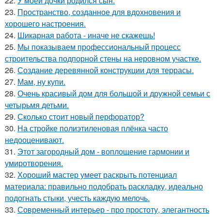
22.
У моей дочки родился сын.
23.
Пространство, созданное для вдохновения и
хорошего настроения.
24.
Шикарная работа - иначе не скажешь!
25.
Мы показываем профессиональный процесс
строительства подпорной стены на неровном участке.
26.
Создание деревянной конструкции для террасы.
27.
Мам, ну купи.
28.
Очень красивый дом для большой и дружной семьи с
четырьмя детьми.
29.
Сколько стоит новый перфоратор?
30.
На стройке полиэтиленовая плёнка часто
недооценивают.
31.
Этот загородный дом - воплощение гармонии и
умиротворения.
32.
Хороший мастер умеет раскрыть потенциал
материала: правильно подобрать раскладку, идеально
подогнать стыки, учесть каждую мелочь.
33.
Современный интерьер - про простоту, элегантность