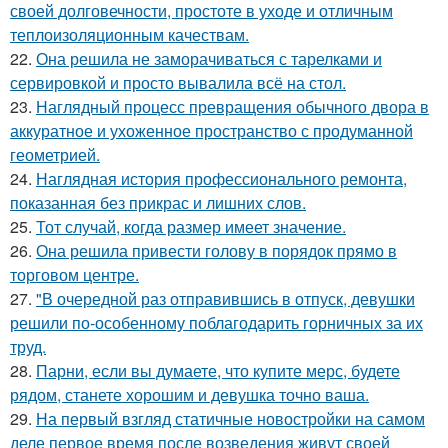
своей долговечности, простоте в уходе и отличным
теплоизоляционным качествам.
22.
Она решила не заморачиваться с тарелками и
сервировкой и просто вывалила всё на стол.
23.
Наглядный процесс превращения обычного двора в
аккуратное и ухоженное пространство с продуманной
геометрией.
24.
Наглядная история профессионального ремонта,
показанная без прикрас и лишних слов.
25.
Тот случай, когда размер имеет значение.
26.
Она решила привести голову в порядок прямо в
торговом центре.
27.
"В очередной раз отправившись в отпуск, девушки
решили по-особенному поблагодарить горничных за их
труд.
28.
Парни, если вы думаете, что купите мерс, будете
рядом, станете хорошим и девушка точно ваша.
29.
На первый взгляд статичные новостройки на самом
деле первое время после возведения живут своей