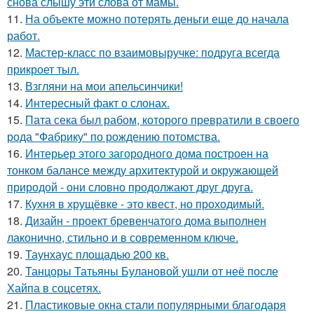
снова слышу эти слова от мамы.
11.
На объекте можно потерять деньги еще до начала
работ.
12.
Мастер-класс по взаимовыручке: подруга всегда
прикроет тыл.
13.
Взгляни на мои апельсинчики!
14.
Интересный факт о слонах.
15.
Пата сека был рабом, которого превратили в своего
рода "Фабрику" по рождению потомства.
16.
Интерьер этого загородного дома построен на
тонком балансе между архитектурой и окружающей
природой - они словно продолжают друг друга.
17.
Кухня в хрущёвке - это квест, но проходимый.
18.
Дизайн - проект бревенчатого дома выполнен
лаконично, стильно и в современном ключе.
19.
Таунхаус площадью 200 кв.
20.
Танцоры Татьяны Булановой ушли от неё после
Хайпа в соцсетях.
21.
Пластиковые окна стали популярными благодаря