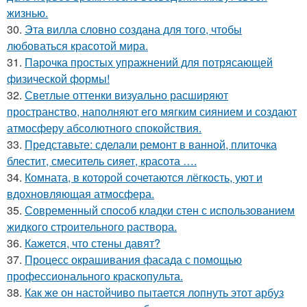
жизнью.
30.
Эта вилла словно создана для того, чтобы
любоваться красотой мира.
31.
Парочка простых упражнений для потрясающей
физической формы!
32.
Светлые оттенки визуально расширяют
пространство, наполняют его мягким сиянием и создают
атмосферу абсолютного спокойствия.
33.
Представьте: сделали ремонт в ванной, плиточка
блестит, смеситель сияет, красота ….
34.
Комната, в которой сочетаются лёгкость, уют и
вдохновляющая атмосфера.
35.
Современный способ кладки стен с использованием
жидкого строительного раствора.
36.
Кажется, что стены давят?
37.
Процесс окрашивания фасада с помощью
профессионального краскопульта.
38.
Как же он настойчиво пытается лопнуть этот арбуз