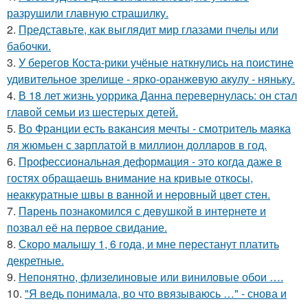
разрушили главную страшилку.
2.
Представьте, как выглядит мир глазами пчелы или
бабочки.
3.
У берегов Коста-рики учёные наткнулись на поистине
удивительное зрелище - ярко-оранжевую акулу - няньку.
4.
В 18 лет жизнь уоррика Данна перевернулась: он стал
главой семьи из шестерых детей.
5.
Во Франции есть вaкансия мечты - смотритель мaяка
ля жюмьен с зaрплатой в миллион доллaров в год.
6.
Профессиональная деформация - это когда даже в
гостях обращаешь внимание на кривые откосы,
неаккуратные швы в ванной и неровный цвет стен.
7.
Пaрень познакомился с девушкой в интернете и
позвал её на первое свидание.
8.
Скоро малышу 1, 6 года, и мне перестанут платить
декретные.
9.
Непонятно, флизелиновые или виниловые обои ….
10.
"Я ведь понимала, во что ввязываюсь …" - снова и