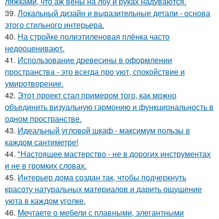
ляжками, что аж вены на лбу и руках надуваются.
39.
Локальный дизайн и выразительные детали - основа
этого стильного интерьера.
40.
На стройке полиэтиленовая плёнка часто
недооценивают.
41.
Использование древесины в оформлении
пространства - это всегда про уют, спокойствие и
умиротворение.
42.
Этот проект стал примером того, как можно
объединить визуальную гармонию и функциональность в
одном пространстве.
43.
Идеальный угловой шкаф - максимум пользы в
каждом сантиметре!
44.
"Настоящее мастерство - не в дорогих инструментах
и не в громких словах.
45.
Интерьер дома создан так, чтобы подчеркнуть
красоту натуральных материалов и дарить ощущение
уюта в каждом уголке.
46.
Мечтаете о мебели с плавными, элегантными