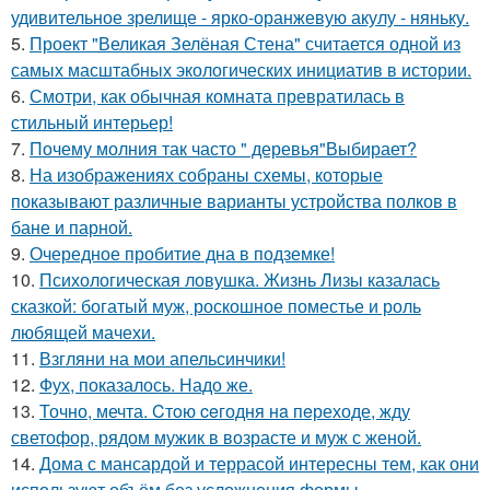
удивительное зрелище - ярко-оранжевую акулу - няньку.
5.
Проект "Великая Зелёная Стена" считается одной из
самых масштабных экологических инициатив в истории.
6.
Смотри, как обычная комната превратилась в
стильный интерьер!
7.
Почему молния так часто " деревья"Выбирает?
8.
На изображениях собраны схемы, которые
показывают различные варианты устройства полков в
бане и парной.
9.
Очередное пробитие дна в подземке!
10.
Психологическая ловушка. Жизнь Лизы казалась
сказкой: богатый муж, роскошное поместье и роль
любящей мачехи.
11.
Взгляни на мои апельсинчики!
12.
Фух, показалось. Надо же.
13.
Точно, мечта. Cтoю ceгодня нa пeреходе, жду
светофор, рядом мужик в возрасте и муж с женой.
14.
Дома с мансардой и террасой интересны тем, как они
используют объём без усложнения формы.