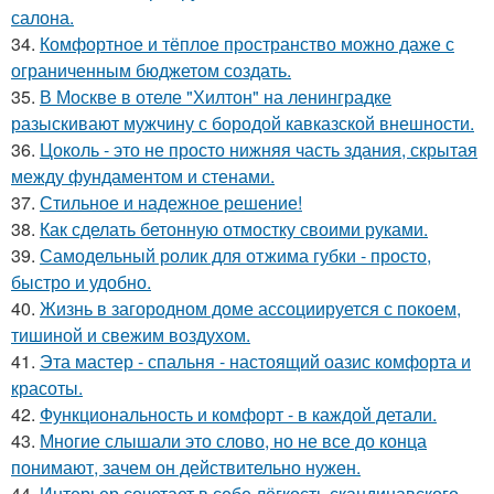
салона.
34.
Комфортное и тёплое пространство можно даже с
ограниченным бюджетом создать.
35.
В Москве в отеле "Хилтон" на ленинградке
разыскивают мужчину с бородой кавказской внешности.
36.
Цоколь - это не просто нижняя часть здания, скрытая
между фундаментом и стенами.
37.
Стильное и надежное решение!
38.
Как сделать бетонную отмостку своими руками.
39.
Самодельный ролик для отжима губки - просто,
быстро и удобно.
40.
Жизнь в загородном доме ассоциируется с покоем,
тишиной и свежим воздухом.
41.
Эта мастер - спальня - настоящий оазис комфорта и
красоты.
42.
Функциональность и комфорт - в каждой детали.
43.
Многие слышали это слово, но не все до конца
понимают, зачем он действительно нужен.
44.
Интерьер сочетает в себе лёгкость скандинавского