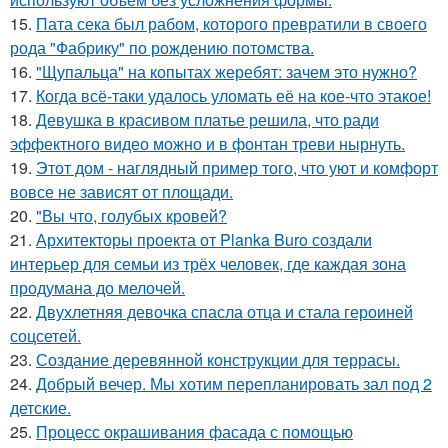
15.
Пата сека был рабом, которого превратили в своего
рода "Фабрику" по рождению потомства.
16.
"Щупальца" на копытах жеребят: зачем это нужно?
17.
Когда всё-таки удалось уломать её на кое-что этакое!
18.
Девушка в красивом платье решила, что ради
эффектного видео можно и в фонтан треви нырнуть.
19.
Этот дом - наглядный пример того, что уют и комфорт
вовсе не зависят от площади.
20.
"Вы что, голубых кровей?
21.
Архитекторы проекта от Planka Buro создали
интерьер для семьи из трёх человек, где каждая зона
продумана до мелочей.
22.
Двухлетняя девочка спасла отца и стала героиней
соцсетей.
23.
Создание деревянной конструкции для террасы.
24.
Добрый вечер. Мы хотим перепланировать зал под 2
детские.
25.
Процесс окрашивания фасада с помощью