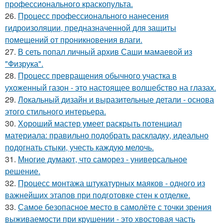
профессионального краскопульта.
26.
Процесс профессионального нанесения
гидроизоляции, предназначенной для защиты
помещений от проникновения влаги.
27.
В сеть попал личный архив Саши мамаевой из
"Физрука".
28.
Процесс превращения обычного участка в
ухоженный газон - это настоящее волшебство на глазах.
29.
Локальный дизайн и выразительные детали - основа
этого стильного интерьера.
30.
Хороший мастер умеет раскрыть потенциал
материала: правильно подобрать раскладку, идеально
подогнать стыки, учесть каждую мелочь.
31.
Многие думают, что саморез - универсальное
решение.
32.
Процесс монтажа штукатурных маяков - одного из
важнейших этапов при подготовке стен к отделке.
33.
Самое безопасное место в самолёте с точки зрения
выживаемости при крушении - это хвостовая часть