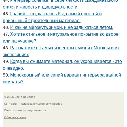
стиля и живость индивидуальности.
45.
Гравий - это, казалось бы, самый простой и
привычный строительный материал.
46.
И как не мёрзнуть зимой, и не задыхаться летом.
47.
Хотите стильное и натуральное покрытие во дворе
или на участке?
48.
Расскажите о самых известных музеях Москвы и их
экспозициях
49.
Когда вы сжимаете материал, он укорачивается - это
очевидно.
50.
Монохромный или синий вариант интерьера ванной
комнаты?
© 2026 Все о ремонте
Контакты
Пользовательское соглашение
Политика конфидециальности
Обратная связь