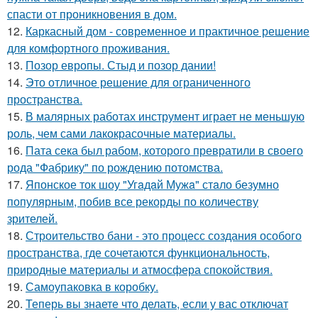
спасти от проникновения в дом.
12.
Каркасный дом - современное и практичное решение
для комфортного проживания.
13.
Позор европы. Стыд и позор дании!
14.
Это отличное решение для ограниченного
пространства.
15.
В малярных работах инструмент играет не меньшую
роль, чем сами лакокрасочные материалы.
16.
Пата сека был рабом, которого превратили в своего
рода "Фабрику" по рождению потомства.
17.
Японское ток шоу "Угaдaй Мужa" стaло безумно
популярным, побив все рекорды по количеству
зрителей.
18.
Строительство бани - это процесс создания особого
пространства, где сочетаются функциональность,
природные материалы и атмосфера спокойствия.
19.
Самоупаковка в коробку.
20.
Теперь вы знаете что делать, если у вас отключат