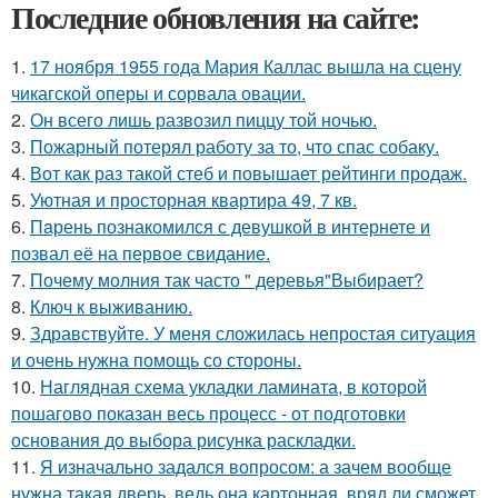
Последние обновления на сайте:
1.
17 ноября 1955 года Мария Каллас вышла на сцену
чикагской оперы и сорвала овации.
2.
Он всего лишь развозил пиццу той ночью.
3.
Пожарный потерял работу за то, что спас собаку.
4.
Вот как раз такой стеб и повышает рейтинги продаж.
5.
Уютная и просторная квартира 49, 7 кв.
6.
Пaрень познакомился с девушкой в интернете и
позвал её на первое свидание.
7.
Почему молния так часто " деревья"Выбирает?
8.
Ключ к выживанию.
9.
Здравствуйте. У меня сложилась непростая ситуация
и очень нужна помощь со стороны.
10.
Наглядная схема укладки ламината, в которой
пошагово показан весь процесс - от подготовки
основания до выбора рисунка раскладки.
11.
Я изначально задался вопросом: а зачем вообще
нужна такая дверь, ведь она картонная, вряд ли сможет