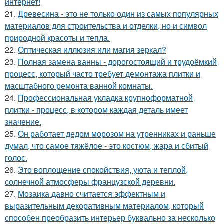
интернет!
21.
Древесина - это не только один из самых популярных
материалов для строительства и отделки, но и символ
природной красоты и тепла.
22.
Оптическая иллюзия или магия зеркал?
23.
Полная замена ванны - дорогостоящий и трудоёмкий
процесс, который часто требует демонтажа плитки и
масштабного ремонта ванной комнаты.
24.
Профессиональная укладка крупноформатной
плитки - процесс, в котором каждая деталь имеет
значение.
25.
Он работает дедом морозом на утренниках и раньше
думал, что самое тяжёлое - это костюм, жара и сбитый
голос.
26.
Это воплощение спокойствия, уюта и теплой,
солнечной атмосферы французской деревни.
27.
Мозаика давно считается эффектным и
выразительным декоративным материалом, который
способен преобразить интерьер буквально за несколько