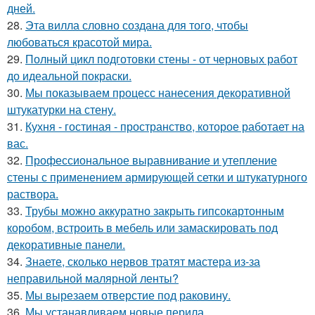
дней.
28.
Эта вилла словно создана для того, чтобы
любоваться красотой мира.
29.
Полный цикл подготовки стены - от черновых работ
до идеальной покраски.
30.
Мы показываем процесс нанесения декоративной
штукатурки на стену.
31.
Кухня - гостиная - пространство, которое работает на
вас.
32.
Профессиональное выравнивание и утепление
стены с применением армирующей сетки и штукатурного
раствора.
33.
Трубы можно аккуратно закрыть гипсокартонным
коробом, встроить в мебель или замаскировать под
декоративные панели.
34.
Знаете, сколько нервов тратят мастера из-за
неправильной малярной ленты?
35.
Мы вырезаем отверстие под раковину.
36.
Мы устанавливаем новые перила.