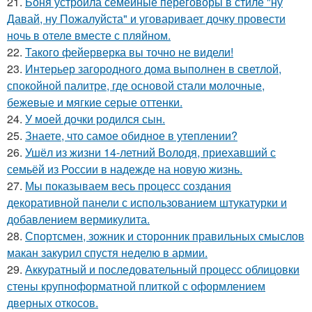
21.
Боня устроила семейные переговоры в стиле "ну
Давай, ну Пожалуйста" и уговаривает дочку провести
ночь в отеле вместе с пляйном.
22.
Такого фейерверка вы точно не видели!
23.
Интерьер загородного дома выполнен в светлой,
спокойной палитре, где основой стали молочные,
бежевые и мягкие серые оттенки.
24.
У моей дочки родился сын.
25.
Знаете, что самое обидное в утеплении?
26.
Ушёл из жизни 14-летний Володя, приехавший с
семьёй из России в надежде на новую жизнь.
27.
Мы показываем весь процесс создания
декоративной панели с использованием штукатурки и
добавлением вермикулита.
28.
Спортсмен, зожник и сторонник правильных смыслов
макан закурил спустя неделю в армии.
29.
Аккуратный и последовательный процесс облицовки
стены крупноформатной плиткой с оформлением
дверных откосов.