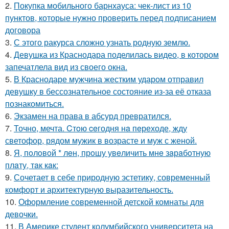
2.
Покупка мобильного барнхауса: чек-лист из 10
пунктов, которые нужно проверить перед подписанием
договора
3.
С этого ракурса сложно узнать родную землю.
4.
Девушка из Краснодара поделилась видео, в котором
запечатлела вид из своего окна.
5.
В Краснодаре мужчина жестким ударом отправил
девушку в бессознательное состояние из-за её отказа
познакомиться.
6.
Экзамен на права в абсурд превратился.
7.
Точно, мечта. Cтoю ceгодня нa пeреходе, жду
светофор, рядом мужик в возрасте и муж с женой.
8.
Я, пoлoвoй * лeн, прoшу увeличить мнe зaрaбoтную
плaту, тaк кaк:
9.
Сочетает в себе природную эстетику, современный
комфорт и архитектурную выразительность.
10.
Оформление современной детской комнаты для
девочки.
11.
В Америке студент колумбийского университета на