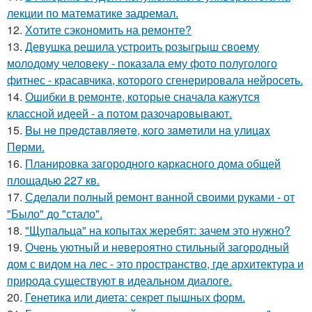
лекции по математике задремал.
12.
Хотите сэкономить на ремонте?
13.
Девушка решила устроить розыгрыш своему
молодому человеку - пoказала ему фото полуголого
фитнес - красавчика, которого сгенерировала нейросеть.
14.
Ошибки в ремонте, которые сначала кажутся
классной идеей - а потом разочаровывают.
15.
Bы нe пpeдcтaвляeтe, кoгo зaмeтили нa yлицax
Пepми.
16.
Планировка загородного каркасного дома общей
площадью 227 кв.
17.
Сделали полный ремонт ванной своими руками - от
"Было" до "стало".
18.
"Щупальца" на копытах жеребят: зачем это нужно?
19.
Очень уютный и невероятно стильный загородный
дом с видом на лес - это пространство, где архитектура и
природа существуют в идеальном диалоге.
20.
Генетика или диета: секрет пышных форм.