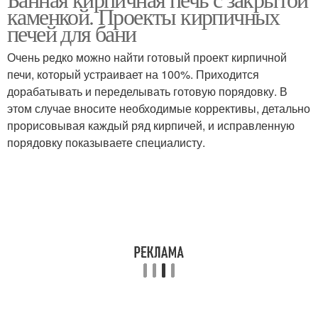
Печь для бани
Печь из кирпича
каменкой. Проекты кирпичных
печей для бани
Очень редко можно найти готовый проект кирпичной
печи, который устраивает на 100%. Приходится
Банная печь
Печи с каменкой
дорабатывать и переделывать готовую порядовку. В
этом случае вносите необходимые коррективы, детально
прорисовывая каждый ряд кирпичей, и исправленную
порядовку показываете специалисту.
Печи из кирпича
Печь с прямым