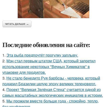
читать дальше →
Последние обновления на сайте:
1.
Эта рыба предпочтёт прогулку заплыву.
2.
Мэн стал первым штатом США, который запретил
использование некоторых "Вечных Химикатов" в
упаковке для продуктов.
3.
Не стало бенедито Руя барбозы - человека, который
подарил Бразилии целую эпоху великих теленовелл.
4.
Проект "Великая Зелёная Стена" считается одной из
самых масштабных экологических инициатив в истории.
5.
Мы прожили вместе больше года - спокойно, тепло,
без конфликтов.