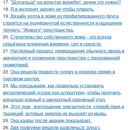
17.
"Щупальца" на копытах жеребят: зачем это нужно?
18.
Я в интернет захожу не чтобы плакать.
19.
Дизайн холла в доме из профилированного бруса
строится на подчёркнутой естественности и ощущении
тёплого, "Живого" пространства.
20.
Строительство собственного дома - это всегда
серьёзные вложения времени, сил и средств.
21.
Наглядный процесс превращения обычного двора в
аккуратное и ухоженное пространство с продуманной
геометрией.
22.
Она решила привести голову в порядок прямо в
торговом центре.
23.
Мы показываем, как правильно установить
металлический уголок под штукатурку, чтобы получить
идеально ровный и аккуратный наружный угол.
24.
Этот дом - воплощение элегантности, спокойствия и
традиций, которые никогда не выходят из моды.
25.
Она кадры после аварии показывает.
26.
Две подружки решили развлечься: одна с