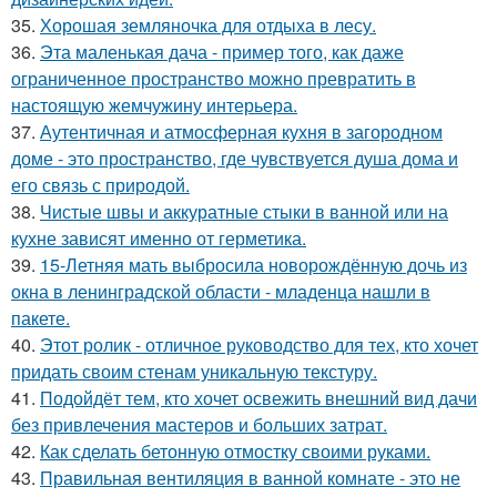
35.
Хорошая земляночка для отдыха в лесу.
36.
Эта маленькая дача - пример того, как даже
ограниченное пространство можно превратить в
настоящую жемчужину интерьера.
37.
Аутентичная и атмосферная кухня в загородном
доме - это пространство, где чувствуется душа дома и
его связь с природой.
38.
Чистые швы и аккуратные стыки в ванной или на
кухне зависят именно от герметика.
39.
15-Летняя мать выбросила новорождённую дочь из
окна в ленинградской области - младенца нашли в
пакете.
40.
Этот ролик - отличное руководство для тех, кто хочет
придать своим стенам уникальную текстуру.
41.
Подойдёт тем, кто хочет освежить внешний вид дачи
без привлечения мастеров и больших затрат.
42.
Как сделать бетонную отмостку своими руками.
43.
Правильная вентиляция в ванной комнате - это не