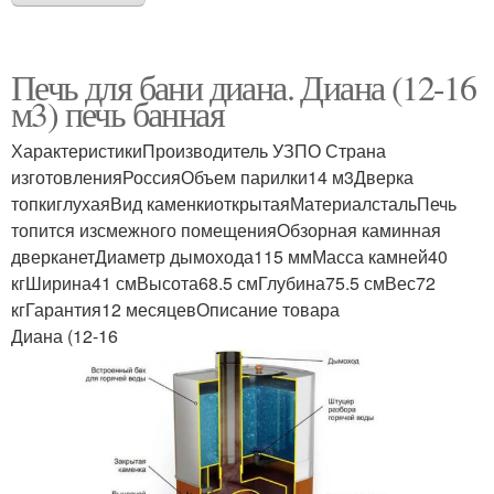
Печь для бани диана. Диана (12-16
м3) печь банная
ХарактеристикиПроизводитель УЗПО Страна
изготовленияРоссияОбъем парилки14 м3Дверка
топкиглухаяВид каменкиоткрытаяМатериалстальПечь
топится изсмежного помещенияОбзорная каминная
дверканетДиаметр дымохода115 ммМасса камней40
кгШирина41 смВысота68.5 смГлубина75.5 смВес72
кгГарантия12 месяцевОписание товара
Диана (12-16