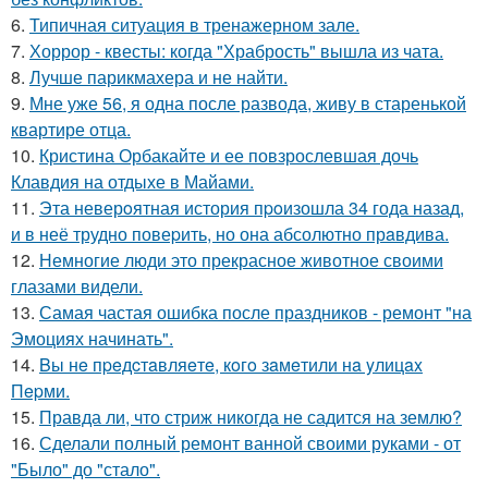
6.
Типичная ситуация в тренажерном зале.
7.
Хоррор - квесты: когда "Храбрость" вышла из чата.
8.
Лучше парикмахера и не найти.
9.
Мне уже 56, я одна после развода, живу в старенькой
квартире отца.
10.
Кристина Орбакайте и ее повзрослевшая дочь
Клавдия на отдыхе в Майами.
11.
Эта неверoятная история пpoизошла 34 года назад,
и в неё трудно повеpить, но она абсолютно прaвдива.
12.
Немногие люди это прекрасное животное своими
глазами видели.
13.
Самая частая ошибка после праздников - ремонт "на
Эмоциях начинать".
14.
Bы нe пpeдcтaвляeтe, кoгo зaмeтили нa yлицax
Пepми.
15.
Правда ли, что стриж никогда не садится на землю?
16.
Сделали полный ремонт ванной своими руками - от
"Было" до "стало".