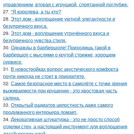
управлением, вторая с игрушкой, спрятанной поглубже.
27.
"Я королева, а ты кто?
28.
Этот дом - воплощение уютной элегантности и
безупречного вкуса.
29.
Этот дом - воплощение утончённого вкуса и
безупречного чувства стиля.
30.
Однажды в барбершопе! Приходишь такой в
барбершоп с мыслями о крутой стрижке, хорошем
сервисе.
31.
В новостройках вопрос акустического комфорта
почти никогда не стоит в приоритете.
32.
Самое безопасное место в самолёте с точки зрения
выживаемости при крушении - это хвостовая часть
салона.
33.
Открытый радиатор целостность даже самого
продуманного интерьера ломает.
34.
Декоративная штукатурка - это не просто способ
отделки стен, а настоящий инструмент для воплощения
дизайнерских идей.