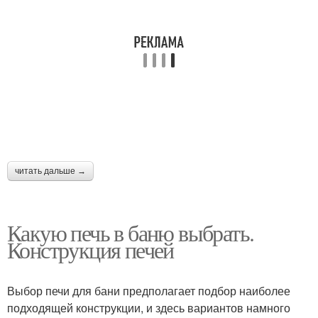
Печь с закрытой
Кирпичные печи
каменкой
Простая печь
Вечная печь
читать дальше →
Требования к
Печи из металла
металлическим печам
Какую печь в баню выбрать.
Конструкция печей
Железные печи
Чугунные печи
Выбор печи для бани предполагает подбор наиболее
подходящей конструкции, и здесь вариантов намного