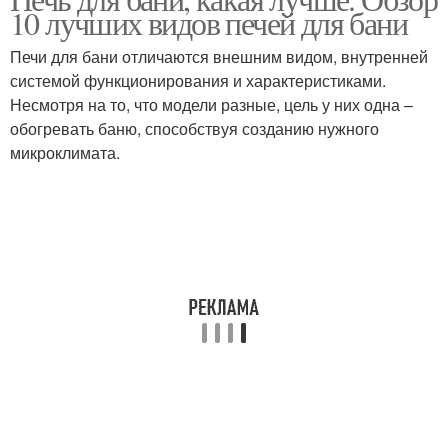
Бани по мнению
Печи с баком
10 лучших видов печей для бани
Печи для бани отличаются внешним видом, внутренней
системой функционирования и характеристиками.
Несмотря на то, что модели разные, цель у них одна –
Печь из нержавейки
Печи по типу
обогревать баню, способствуя созданию нужного
микроклимата.
Дорогие печи
Дровяная печь
Печь для маленькой
Печь для сауны
Бюджетная печь
Дровяные печи