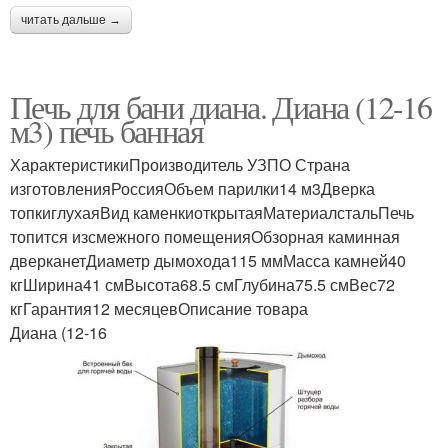
читать дальше →
Печь для бани диана. Диана (12-16
м3) печь банная
ХарактеристикиПроизводитель УЗПО Страна
изготовленияРоссияОбъем парилки14 м3Дверка
топкиглухаяВид каменкиоткрытаяМатериалстальПечь
топится изсмежного помещенияОбзорная каминная
дверканетДиаметр дымохода115 ммМасса камней40
кгШирина41 смВысота68.5 смГлубина75.5 смВес72
кгГарантия12 месяцевОписание товара
Диана (12-16