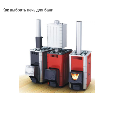
Как выбрать печь для бани
Печи от российских
Печи из чугуна
брендов
Котлы для бани
Котёл для бани
Самодельные печи
Печь из металла
Печь из металлических
Кирпичная печь
листов