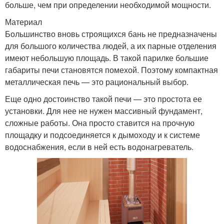
больше, чем при определении необходимой мощности.
Материал
Сварная печь
Железная печь
Большинство вновь строящихся бань не предназначены
для большого количества людей, а их парные отделения
имеют небольшую площадь. В такой парилке большие
габариты печи становятся помехой. Поэтому компактная
металлическая печь — это рациональный выбор.
Печки для бани
Металлическая печь
Еще одно достоинство такой печи — это простота ее
установки. Для нее не нужен массивный фундамент,
сложные работы. Она просто ставится на прочную
площадку и подсоединяется к дымоходу и к системе
Печь из кирпича
Каменка для бани
водоснабжения, если в ней есть водонагреватель.
Печи с каменкой
Печи из кирпича