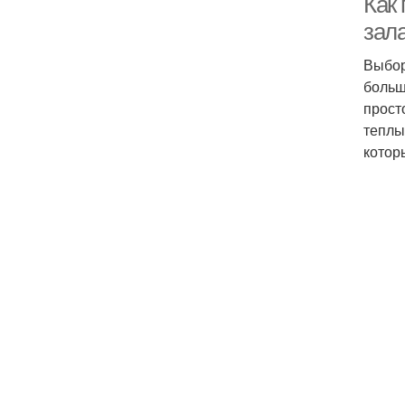
Как 
зал
Выбор
больш
прост
теплы
котор