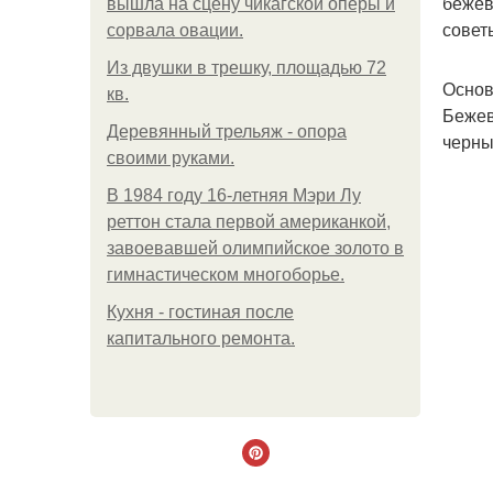
бежев
вышла на сцену чикагской оперы и
совет
сорвала овации.
Из двушки в трешку, площадью 72
Основ
кв.
Бежев
Деревянный трельяж - опора
черны
своими руками.
В 1984 году 16-летняя Мэри Лу
реттон стала первой американкой,
завоевавшей олимпийское золото в
гимнастическом многоборье.
Кухня - гостиная после
капитального ремонта.