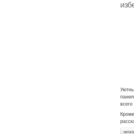
изб
Уютны
панел
всего
Кроме
расск
читат