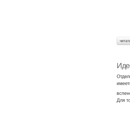
читат
Иде
Отдел
имеет
вспен
Для т