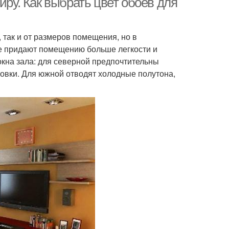
иру. Как выбрать цвет обоев для
 так и от размеров помещения, но в
ые придают помещению больше легкости и
 окна зала: для северной предпочтительны
новки. Для южной отводят холодные полутона,