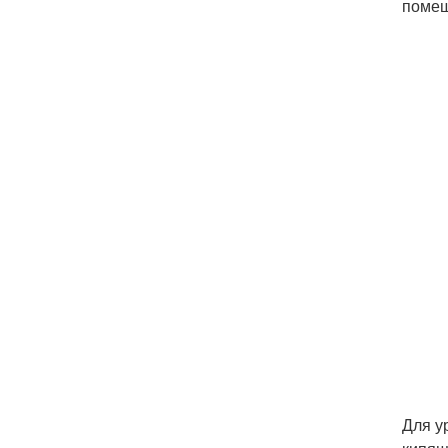
помещ
Для у