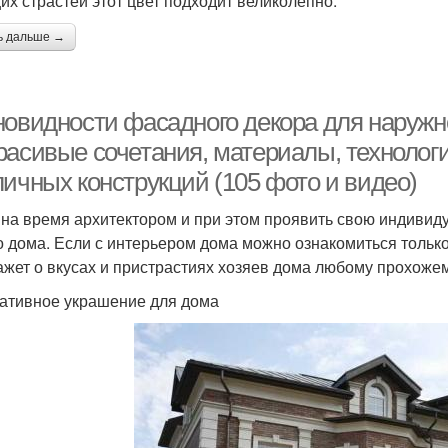
их страстей этот цвет подходит великолепно.
ь дальше →
новидности фасадного декора для наружн
расивые сочетания, материалы, технологи
личных конструкций (105 фото и видео)
 на время архитектором и при этом проявить свою индивид
о дома. Если с интерьером дома можно ознакомиться только
ажет о вкусах и пристрастиях хозяев дома любому прохожем
ативное украшение для дома