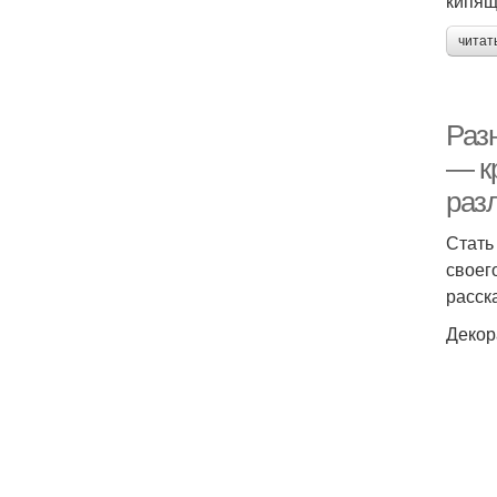
кипящ
читат
Раз
— к
раз
Стать
своег
расск
Декор