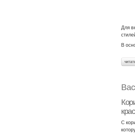
Для в
стиле
В осн
читат
Вас
Кори
кра
С кор
котор