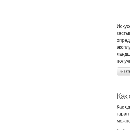
Искус
засты
опред
экспл
ландш
получ
читат
Как
Как с
гаран
можно