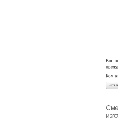
Внешн
прежд
Компл
читат
Сме
изго