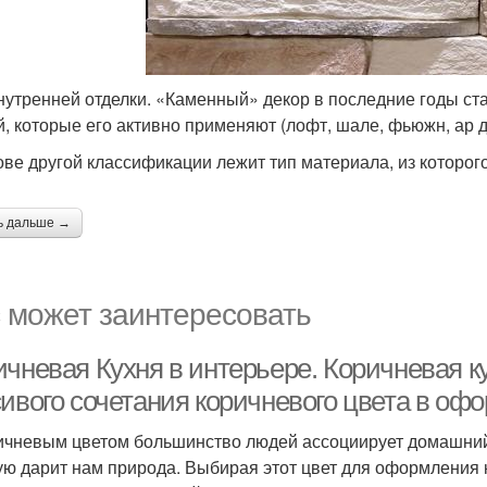
нутренней отделки. «Каменный» декор в последние годы ст
й, которые его активно применяют (лофт, шале, фьюжн, ар д
ове другой классификации лежит тип материала, из которог
ь дальше →
 может заинтересовать
чневая Кухня в интерьере. Коричневая к
сивого сочетания коричневого цвета в оф
ичневым цветом большинство людей ассоциирует домашний оч
ую дарит нам природа. Выбирая этот цвет для оформления 