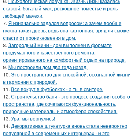
6.
Психологическая ловушка. Жизнь Лизы казалась
сказкой: богатый муж, роскошное поместье и роль
любящей мачехи.
7.
Я изначально задался вопросом: а зачем вообще
нужна такая дверь, ведь она картонная, вряд ли сможет
спасти от проникновения в дом.
8.
Загородный мини - дом выполнен в формате
продуманного и качественного ремонта,
ориентированного на комфортный отдых на природе.
9.
Мы построили дом два года назад.
10.
Это пространство для спокойной, осознанной жизни
в гармонии с природой.
11.
Все вокруг в футболках - а ты в свитере.
12.
Строительство бани - это процесс создания особого
пространства, где сочетаются функциональность,
природные материалы и атмосфера спокойствия.
13.
Ура, мы вернулись!
14.
Декоративная штукатурка вновь стала невероятно
популярной в современных интерьерах - и это