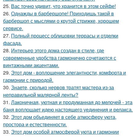
25.
Вас точно удивит, что хранится в этом сейфе!
26.
Однажды в барбершопе! Приходишь такой в
барбершоп с мыслями о крутой стрижке, хорошем
сервисе.
27.
Полный процесс облицовки террасы и отделки
фасада.
28.
Интерьер этого дома создан в стиле, где
современные удобства гармонично сочетаются с
винтажными акцентами.
29.
Этот дом - воплощение элегантности, комфорта и
гармонии с природой.
30.
Знаете, сколько нервов тратят мастера из-за
неправильной малярной ленты?
31.
Лаконичная, уютная и продуманная до мелочей - эта
баня воплощает идею настоящего уединения и релакса.
32.
Этот дом объединяет в себе атмосферу уюта,
простора и естественности.
33.
Этот дом особой атмосферой уюта и гармонии