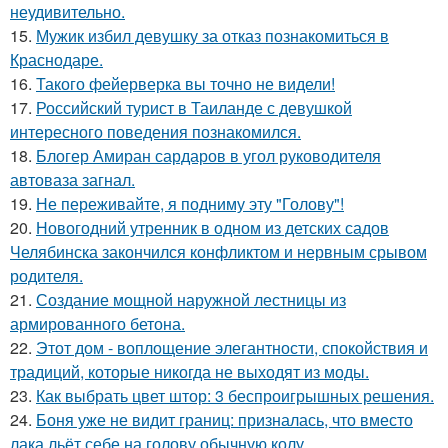
неудивительно.
15.
Мужик избил девушку за отказ познакомиться в
Краснодаре.
16.
Такого фейерверка вы точно не видели!
17.
Российский турист в Таиланде с девушкой
интересного поведения познакомился.
18.
Блогер Амиран сардаров в угол руководителя
автоваза загнал.
19.
Не переживайте, я подниму эту "Голову"!
20.
Новогодний утренник в одном из детских садов
Челябинска закончился конфликтом и нервным срывом
родителя.
21.
Создание мощной наружной лестницы из
армированного бетона.
22.
Этот дом - воплощение элегантности, спокойствия и
традиций, которые никогда не выходят из моды.
23.
Как выбрать цвет штор: 3 беспроигрышных решения.
24.
Боня уже не видит границ: призналась, что вместо
лака льёт себе на голову обычную колу.