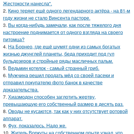
Жестокости нанесла".
2.
Кино теряет ещё одного легендарного актёра - на 81-м
году жизни не стало Винсента пасторе.
3.
Вы когда-нибудь замечали, как после тяжелого дня
настроение поднимается от одного взгляда на своего
питомца?
4.
На Борнео, где ещё шумят одни из самых богатых
жизнью джунглей планеты, беда приходит под гул
бульдозеров и стройные ряды масличных пальм.
5.
Ведьмин котелок - самый странный гриб.
6.
Мужчина решил продать мёд со своей пасеки и
отправил покупателю фото банок в качестве
доказательства.
7.
Хиазмодон способен заглотить жертву,
превышающую его собственный размер в десять раз.
8.
Оводы не кусаются, так как у них отсутствует ротовой
аппарат.
9.
Фух, показалось. Надо же.
10.
Житель Воркуты на собственном опыте узнал, что