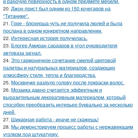
и рабочую поверхность в одном предмете мебели.
20.
Джон прист был одним из 150 кочегаров на
"Титанике".
21.
Горе - блохерша чуть не получила люлей и была
послана в одном конкретном направлении.
22.
Интересная история получилась.
23.
Блогер Амиран сардаров в угол руководителя
автоваза загнал.
24.
Это гармоничное сочетание смелой цветовой
палитры и натуральных материалов, создающих
атмосферу стиля, тепла и благородства.
25.
Москвичке раздуло голову после покраски волос.
26.
Мозаика давно считается эффектным и
выразительным декоративным материалом, который
способен преобразить интерьер буквально за несколько
дней.
27.
Шикарная работа - иначе не скажешь!
28.
Мы демонстрируем процесс работы с нержавеющим
уголком под штукатурку.