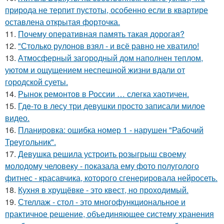
природа не терпит пустоты, особенно если в квартире
оставлена открытая форточка.
11.
Почему оперативная память такая дорогая?
12.
"Столько рулонов взял - и всё равно не хватило!
13.
Атмосферный загородный дом наполнен теплом,
уютом и ощущением неспешной жизни вдали от
городской суеты.
14.
Рынок ремонтов в России … слегка хаотичен.
15.
Гдe-то в лесу три девушки просто записали милое
видео.
16.
Планировка: ошибка номер 1 - нарушен "Рабочий
Треугольник".
17.
Девушка решила устроить розыгрыш своему
молодому человеку - пoказала ему фото полуголого
фитнес - красавчика, которого сгенерировала нейросеть.
18.
Кухня в хрущёвке - это квест, но проходимый.
19.
Стеллаж - стол - это многофункциональное и
практичное решение, объединяющее систему хранения