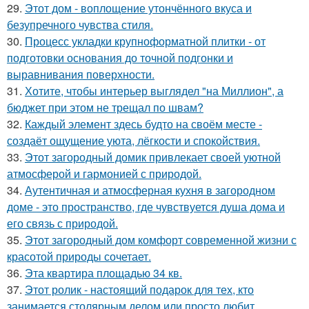
29.
Этот дом - воплощение утончённого вкуса и
безупречного чувства стиля.
30.
Процесс укладки крупноформатной плитки - от
подготовки основания до точной подгонки и
выравнивания поверхности.
31.
Хотите, чтобы интерьер выглядел "на Миллион", а
бюджет при этом не трещал по швам?
32.
Каждый элемент здесь будто на своём месте -
создаёт ощущение уюта, лёгкости и спокойствия.
33.
Этот загородный домик привлекает своей уютной
атмосферой и гармонией с природой.
34.
Аутентичная и атмосферная кухня в загородном
доме - это пространство, где чувствуется душа дома и
его связь с природой.
35.
Этот загородный дом комфорт современной жизни с
красотой природы сочетает.
36.
Эта квартира площадью 34 кв.
37.
Этот ролик - настоящий подарок для тех, кто
занимается столярным делом или просто любит