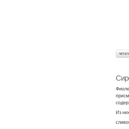
читат
Сир
Фиоле
присм
содер
Из ни
сливо