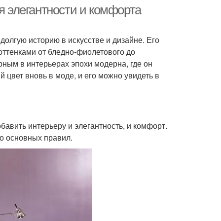
я элегантности и комфорта
долгую историю в искусстве и дизайне. Его
вета на кухне
Цветы для интерьера
оттенками от бледно-фиолетового до
рным в интерьерах эпохи модерна, где он
 цвет вновь в моде, и его можно увидеть в
Кухни с
Цветы в различных
спользованием
частях
авить интерьеру и элегантность, и комфорт.
ко основных правил.
ы для добавления
Кухня в бежевом и
Кухня в серо-
Отдельные цвета
ричневых тонах