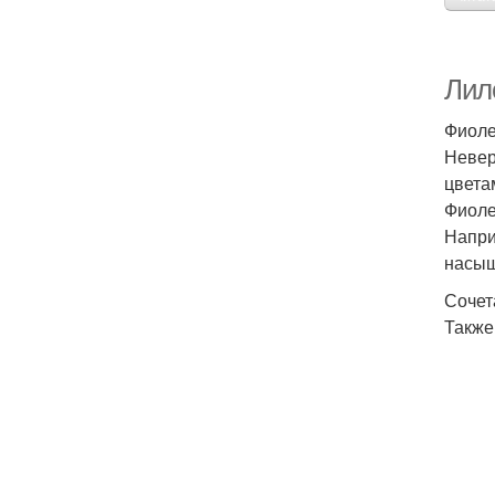
Лило
Фиоле
Невер
цвета
Фиоле
Напри
насыщ
Сочет
Также