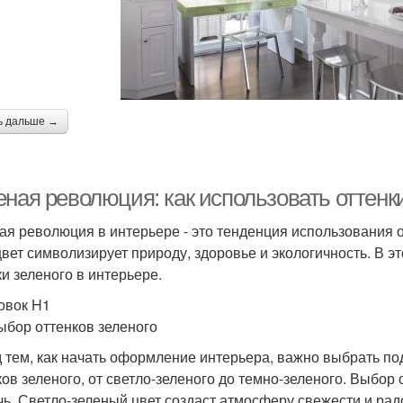
ь дальше →
ная революция: как использовать оттенки
ая революция в интерьере - это тенденция использования 
цвет символизирует природу, здоровье и экологичность. В э
ки зеленого в интерьере.
овок H1
ыбор оттенков зеленого
 тем, как начать оформление интерьера, важно выбрать по
ков зеленого, от светло-зеленого до темно-зеленого. Выбор 
чь. Светло-зеленый цвет создаст атмосферу свежести и радо