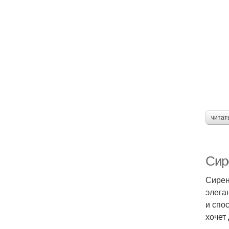
читат
Сир
Сирен
элега
и спо
хочет