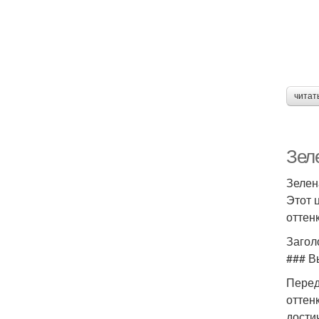
читат
Зеле
Зелен
Этот 
оттен
Загол
### В
Перед
оттен
дости