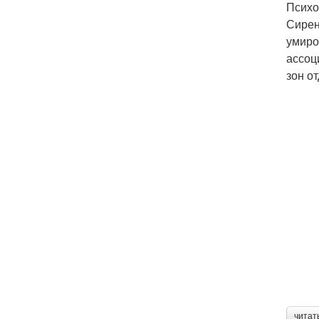
Психо
Сирен
умиро
ассоц
зон о
читат