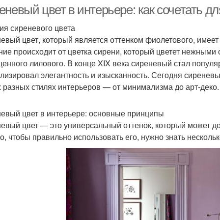
невый цвет в интерьере: как сочетать дл
ия сиреневого цвета
евый цвет, который является оттенком фиолетового, имеет 
Сиреневые кухни
Цветы на кухне
Ц
ние происходит от цветка сирени, который цветет нежными 
енного лилового. В конце XIX века сиреневый стал популя
лизировал элегантность и изысканность. Сегодня сиреневый
 разных стилях интерьеров — от минимализма до арт-деко.
Цвет на кухне
Цветы для стен
и
евый цвет в интерьере: основные принципы
евый цвет — это универсальный оттенок, который может доб
о, чтобы правильно использовать его, нужно знать несколь
Цветы в большой
веты в маленькой
Цвет
комнате
Кухня в светло-
Кухня в бело-
коричневых тонах
коричневых тонах
ко