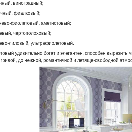
чный, виноградный;
чный, фиалковый;
нево-фиолетовый, аметистовый;
евый, чертополоховый;
ево-лиловый, ультрафиолетовый.
товый удивительно богат и элегантен, способен выразить м
игривой, до нежной, романтичной и летяще-свободной атмо