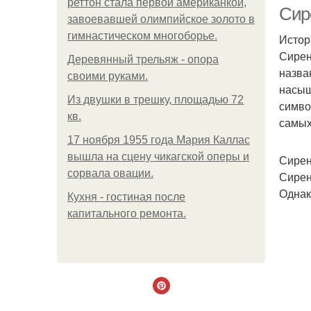
реттон стала первой американкой,
Сире
завоевавшей олимпийское золото в
гимнастическом многоборье.
Истор
Сирен
Деревянный трельяж - опора
назва
своими руками.
насыщ
Из двушки в трешку, площадью 72
симво
кв.
самых
17 ноября 1955 года Мария Каллас
вышла на сцену чикагской оперы и
Сирен
сорвала овации.
Сирен
Однак
Кухня - гостиная после
Ц
капитального ремонта.