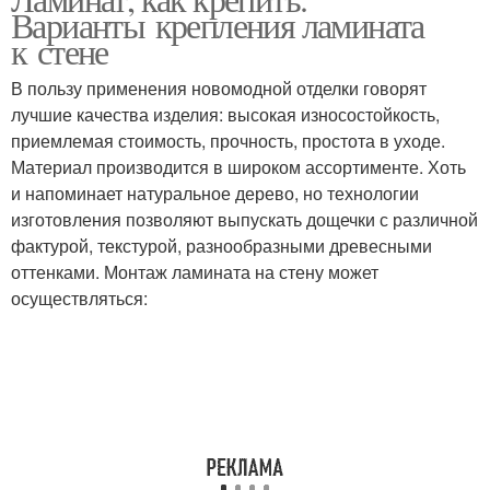
Влагостойкий ламинат
Варианты крепления ламината
помещений
к стене
В пользу применения новомодной отделки говорят
лучшие качества изделия: высокая износостойкость,
Водостойкий ламинат
Виниловый ламинат
приемлемая стоимость, прочность, простота в уходе.
Материал производится в широком ассортименте. Хоть
и напоминает натуральное дерево, но технологии
изготовления позволяют выпускать дощечки с различной
Ламинат для влажных
Ламинат в санузле
фактурой, текстурой, разнообразными древесными
помещений
оттенками. Монтаж ламината на стену может
осуществляться:
Потолок из ламината
Ламинат в спальню
Ламинат в спальне
Ламинат с подложкой