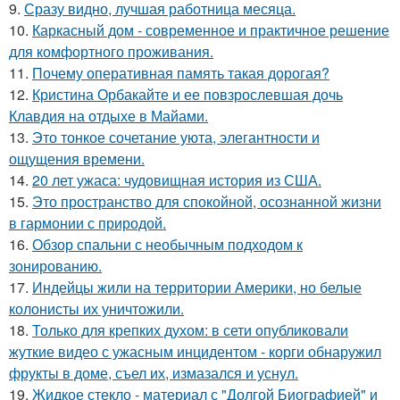
9.
Сразу видно, лучшая работница месяца.
10.
Каркасный дом - современное и практичное решение
для комфортного проживания.
11.
Почему оперативная память такая дорогая?
12.
Кристина Орбакайте и ее повзрослевшая дочь
Клавдия на отдыхе в Майами.
13.
Это тонкое сочетание уюта, элегантности и
ощущения времени.
14.
20 лет ужаса: чудовищная история из США.
15.
Это пространство для спокойной, осознанной жизни
в гармонии с природой.
16.
Обзор спальни с необычным подходом к
зонированию.
17.
Индейцы жили на территории Америки, но белые
колонисты их уничтожили.
18.
Только для крепких духом: в сети опубликовали
жуткие видео с ужасным инцидентом - корги обнаружил
фрукты в доме, съел их, измазался и уснул.
19.
Жидкое стекло - материал с "Долгой Биографией" и