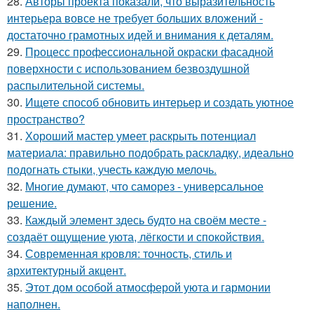
28.
Авторы проекта показали, что выразительность
интерьера вовсе не требует больших вложений -
достаточно грамотных идей и внимания к деталям.
29.
Процесс профессиональной окраски фасадной
поверхности с использованием безвоздушной
распылительной системы.
30.
Ищете способ обновить интерьер и создать уютное
пространство?
31.
Хороший мастер умеет раскрыть потенциал
материала: правильно подобрать раскладку, идеально
подогнать стыки, учесть каждую мелочь.
32.
Многие думают, что саморез - универсальное
решение.
33.
Каждый элемент здесь будто на своём месте -
создаёт ощущение уюта, лёгкости и спокойствия.
34.
Современная кровля: точность, стиль и
архитектурный акцент.
35.
Этот дом особой атмосферой уюта и гармонии
наполнен.