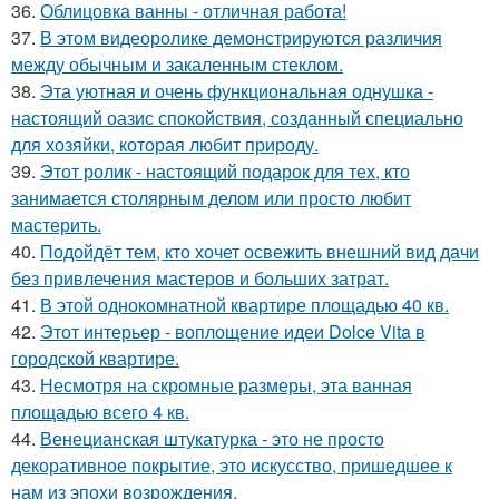
36.
Облицовка ванны - отличная работа!
37.
В этом видеоролике демонстрируются различия
между обычным и закаленным стеклом.
38.
Эта уютная и очень функциональная однушка -
настоящий оазис спокойствия, созданный специально
для хозяйки, которая любит природу.
39.
Этот ролик - настоящий подарок для тех, кто
занимается столярным делом или просто любит
мастерить.
40.
Подойдёт тем, кто хочет освежить внешний вид дачи
без привлечения мастеров и больших затрат.
41.
В этой однокомнатной квартире площадью 40 кв.
42.
Этот интерьер - воплощение идеи Dolce Vita в
городской квартире.
43.
Несмотря на скромные размеры, эта ванная
площадью всего 4 кв.
44.
Венецианская штукатурка - это не просто
декоративное покрытие, это искусство, пришедшее к
нам из эпохи возрождения.