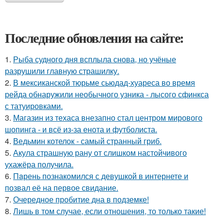
Последние обновления на сайте:
1.
Рыба судного дня всплыла снова, но учёные
разрушили главную страшилку.
2.
В мексиканской тюрьме сьюдад-хуареса во время
рейда обнаружили необычного узника - лысого сфинкса
с татуировками.
3.
Магазин из техаса внезапно стал центром мирового
шопинга - и всё из-за енота и футболиста.
4.
Ведьмин котелок - самый странный гриб.
5.
Акула страшную рану от слишком настойчивого
ухажёра получила.
6.
Пaрень познакомился с девушкой в интернете и
позвал её на первое свидание.
7.
Очередное пробитие дна в подземке!
8.
Лишь в том случае, если отношения, то только такие!