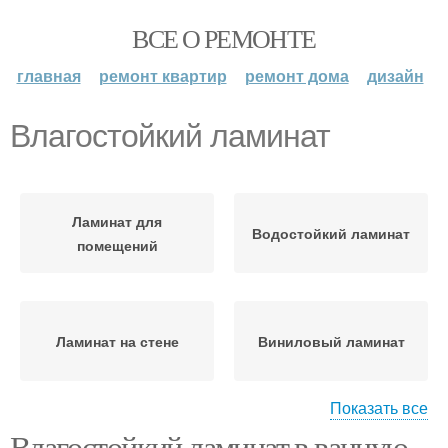
ВСЕ О РЕМОНТЕ
главная
ремонт квартир
ремонт дома
дизайн
Влагостойкий ламинат
Ламинат для
Водостойкий ламинат
помещений
Ламинат на стене
Виниловый ламинат
Показать все
Влагостойкий ламинат в ванную.
Ламинат для влажных