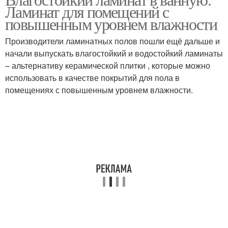
Ламинат в санузле
Ламинат для помещений с
помещений
повышенным уровнем влажности
Производители ламинатных полов пошли ещё дальше и
начали выпускать влагостойкий и водостойкий ламинаты
Потолок из ламината
– альтернативу керамической плитки , которые можно
использовать в качестве покрытий для пола в
помещениях с повышенным уровнем влажности.