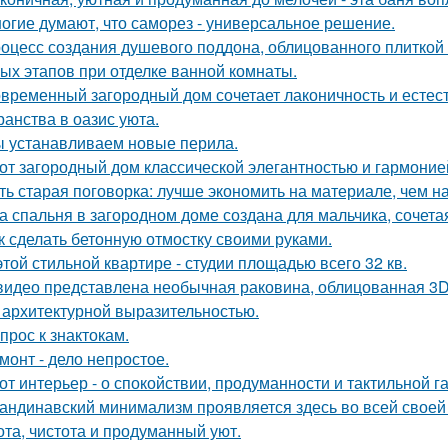
огие думают, что саморез - универсальное решение.
оцесс создания душевого поддона, облицованного плиткой 
ых этапов при отделке ванной комнаты.
временный загородный дом сочетает лаконичность и естес
ранства в оазис уюта.
 устанавливаем новые перила.
от загородный дом классической элегантностью и гармоние
ть старая поговорка: лучше экономить на материале, чем на
а спальня в загородном доме создана для мальчика, сочета
к сделать бетонную отмостку своими руками.
этой стильной квартире - студии площадью всего 32 кв.
видео представлена необычная раковина, облицованная 3D
 архитектурной выразительностью.
прос к знактокам.
монт - дело непростое.
от интерьер - о спокойствии, продуманности и тактильной г
андинавский минимализм проявляется здесь во всей своей 
ота, чистота и продуманный уют.