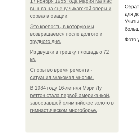
17 ноября 1955 года Мария Каллас
Обрат
вышла на сцену чикагской оперы и
для д
сорвала овации.
Учиты
Это крепость, в которую мы
больш
возвращаемся после долгого и
Фото 
трудного дня.
Из двушки в трешку, площадью 72
кв.
Споры во время ремонта -
ситуация знакомая многим.
В 1984 году 16-летняя Мэри Лу
реттон стала первой американкой,
завоевавшей олимпийское золото в
гимнастическом многоборье.