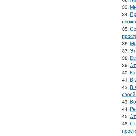
33.
Мн
34.
Пр
сложн
35.
Со
прост
36.
Мы
37.
Эт
38.
Ес
39.
Эт
40.
Ка
41.
В 
42.
В 
своей
43.
Во
44.
Ре
45.
Эт
46.
Ск
прост