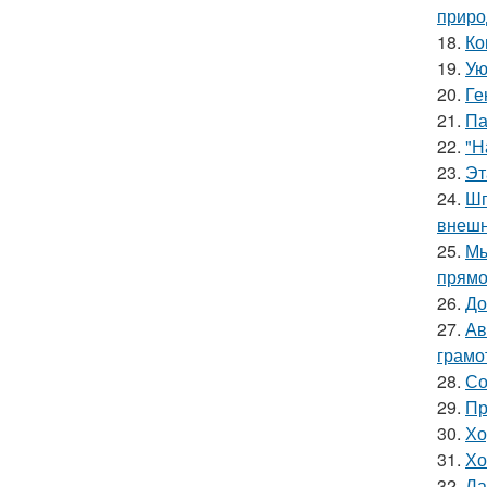
приро
18.
Ко
19.
Ую
20.
Ге
21.
Па
22.
"Н
23.
Эт
24.
Шп
внешн
25.
Мы
прямо
26.
До
27.
Ав
грамо
28.
Со
29.
Пр
30.
Хо
31.
Хо
32.
Ла