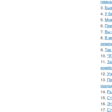
гимна
3.
Быв
4.
У б
5.
Муж
6.
Пре
7.
Вы 
8.
В м
ремен
9.
Так
10.
"Я
11.
За
комфо
12.
Уч
13.
Пр
ощуще
14.
Ры
15.
Ст
16.
Эт
17.
Ст