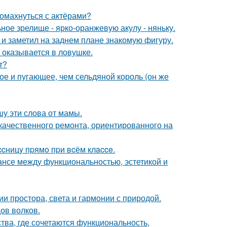
ромахнуться с актёрами?
ное зрелище - ярко-оранжевую акулу - няньку.
 заметил на заднем плане знакомую фигуру.
м оказывается в ловушке.
т?
ое и пугающее, чем сельдяной король (он же
шу эти слова от мамы.
качественного ремонта, ориентированного на
cницy пpямo пpи вcём клacce.
ансе между функциональностью, эстетикой и
 простора, света и гармонии с природой.
ов волков.
ства, где сочетаются функциональность,