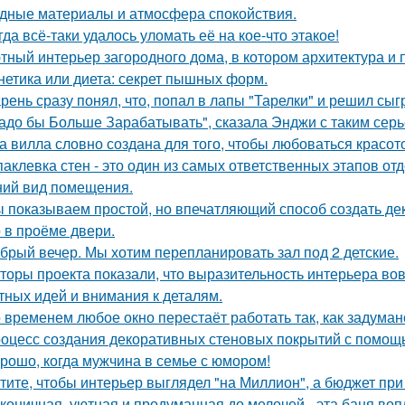
дные материалы и атмосфера спокойствия.
гда всё-таки удалось уломать её на кое-что этакое!
тный интерьер загородного дома, в котором архитектура и
нетика или диета: секрет пышных форм.
рень сразу понял, что, попал в лапы "Тарелки" и решил сыг
адо бы Больше Зарабатывать", сказала Энджи с таким серь
а вилла словно создана для того, чтобы любоваться красот
аклевка стен - это один из самых ответственных этапов от
ий вид помещения.
 показываем простой, но впечатляющий способ создать де
 в проёме двери.
брый вечер. Мы хотим перепланировать зал под 2 детские.
торы проекта показали, что выразительность интерьера вов
тных идей и внимания к деталям.
 временем любое окно перестаёт работать так, как задуман
оцесс создания декоративных стеновых покрытий с помощ
рошо, когда мужчина в семье с юмором!
тите, чтобы интерьер выглядел "на Миллион", а бюджет пр
коничная, уютная и продуманная до мелочей - эта баня во