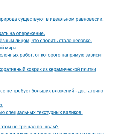
 природа существуют в идеальном равновесии.
рать на опережение.
ёзным лицом, что спорить стало неловко.
ой мира.
делочных работ, от которого напрямую зависит
коративный коврик из керамической плитки
се не требует больших вложений - достаточно
о.
ью специальных текстурных валиков.
и этом не трещал по швам?
площает идею настоящего уединения и релакса.