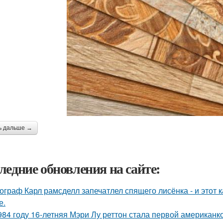
ь дальше →
ледние обновления на сайте:
ограф Карл рамсделл запечатлел спящего лисёнка - и этот 
е.
984 году 16-летняя Мэри Лу реттон стала первой американк