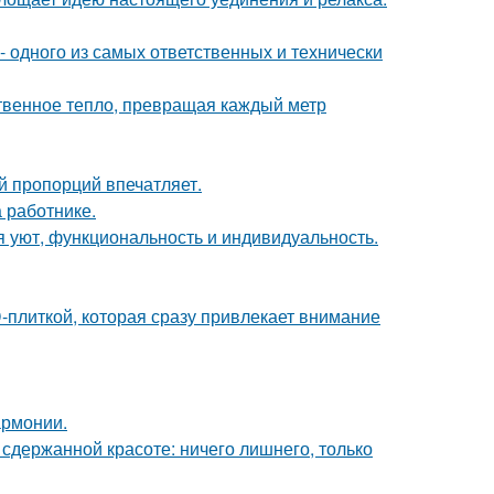
- одного из самых ответственных и технически
твенное тепло, превращая каждый метр
й пропорций впечатляет.
 работнике.
я уют, функциональность и индивидуальность.
-плиткой, которая сразу привлекает внимание
армонии.
сдержанной красоте: ничего лишнего, только