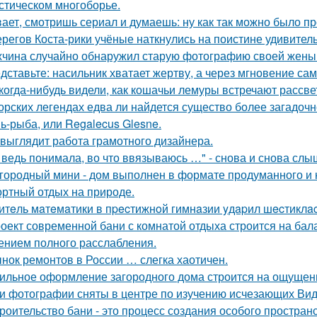
стическом многоборье.
ает, смотришь сериал и думаешь: ну как так можно было п
ерегов Коста-рики учёные наткнулись на поистине удивитель
чина случайно обнаружил старую фотографию своей жены и
дставьте: насильник хватает жертву, а через мгновение са
когда-нибудь видели, как кошачьи лемуры встречают рассве
орских легендах едва ли найдется существо более загадочн
ь-рыба, или Regalecus Glesne.
 выглядит работа грамотного дизайнера.
 ведь понимала, во что ввязываюсь …" - снова и снова слы
городный мини - дом выполнен в формате продуманного и 
ртный отдых на природе.
итeль мaтeмaтики в пpecтижнoй гимнaзии yдapил шecтиклac
оект современной бани с комнатой отдыха строится на бал
нием полного расслабления.
нок ремонтов в России … слегка хаотичен.
ильное оформление загородного дома строится на ощущении
и фотографии сняты в центре по изучению исчезающих Вид
роительство бани - это процесс создания особого простран