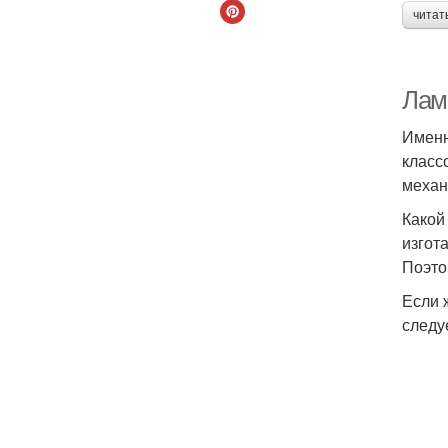
читат
Лам
Именн
класс
механ
Какой
изгот
Поэто
Если 
следу