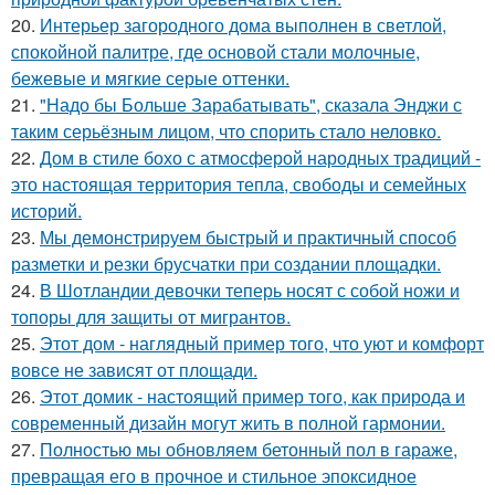
20.
Интерьер загородного дома выполнен в светлой,
спокойной палитре, где основой стали молочные,
бежевые и мягкие серые оттенки.
21.
"Надо бы Больше Зарабатывать", сказала Энджи с
таким серьёзным лицом, что спорить стало неловко.
22.
Дом в стиле бохо с атмосферой народных традиций -
это настоящая территория тепла, свободы и семейных
историй.
23.
Мы демонстрируем быстрый и практичный способ
разметки и резки брусчатки при создании площадки.
24.
В Шотландии девочки теперь носят с собой ножи и
топоры для защиты от мигрантов.
25.
Этот дом - наглядный пример того, что уют и комфорт
вовсе не зависят от площади.
26.
Этот домик - настоящий пример того, как природа и
современный дизайн могут жить в полной гармонии.
27.
Полностью мы обновляем бетонный пол в гараже,
превращая его в прочное и стильное эпоксидное