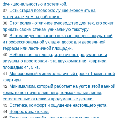
функциональностью и эстетикой.
37.
Есть старая поговорка: лучше экономить на
материале, чем на работнике.
38.
Этот ролик - отличное руководство для тех, кто хочет
придать своим стенам уникальную текстуру.
39.
В этом видео пошагово показан процесс аккуратной
и профессиональной укладки досок для деревянной
террасы или лестничной площадки.
40.
Небольшая по площади, но очень продуманная и
визуально просторная - эта двухкомнатная квартира
площадью 41, 5 кв.
41.
Монохромный минималистичный проект 1-комнатной
квартиры.
42.
Минимализм, который работает на уют: в этой ванной
комнате нет ничего лишнего, только чистые линии,
естественные оттенки и продуманные детали.
43.
Эстетика, комфорт и ощущение настоящего уюта.
44.
Вопрос к знактокам.
45.
Тема усадки сруба - одна из самых спорных в