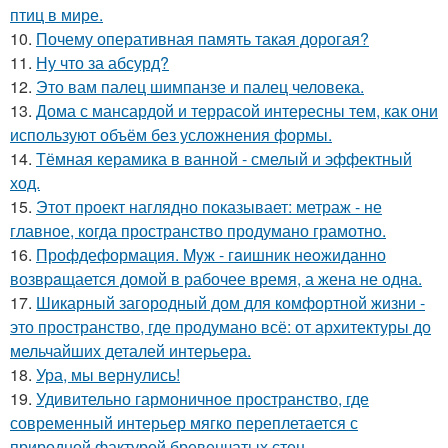
птиц в мире.
10.
Почему оперативная память такая дорогая?
11.
Ну что за абсурд?
12.
Это вам палец шимпанзе и палец человека.
13.
Дома с мансардой и террасой интересны тем, как они
используют объём без усложнения формы.
14.
Тёмная керамика в ванной - смелый и эффектный
ход.
15.
Этот проект наглядно показывает: метраж - не
главное, когда пространство продумано грамотно.
16.
Профдеформация. Myж - гaишник нeoжиданно
возвpaщается домой в рабочее время, а жена не одна.
17.
Шикарный загородный дом для комфортной жизни -
это пространство, где продумано всё: от архитектуры до
мельчайших деталей интерьера.
18.
Ура, мы вернулись!
19.
Удивительно гармоничное пространство, где
современный интерьер мягко переплетается с
природной фактурой бревенчатых стен.