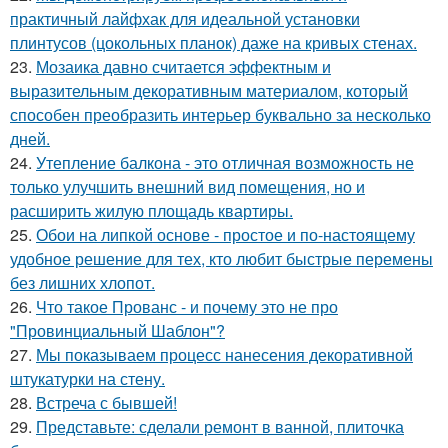
практичный лайфхак для идеальной установки
плинтусов (цокольных планок) даже на кривых стенах.
23.
Мозаика давно считается эффектным и
выразительным декоративным материалом, который
способен преобразить интерьер буквально за несколько
дней.
24.
Утепление балкона - это отличная возможность не
только улучшить внешний вид помещения, но и
расширить жилую площадь квартиры.
25.
Обои на липкой основе - простое и по-настоящему
удобное решение для тех, кто любит быстрые перемены
без лишних хлопот.
26.
Что такое Прованс - и почему это не про
"Провинциальный Шаблон"?
27.
Мы показываем процесс нанесения декоративной
штукатурки на стену.
28.
Встреча с бывшей!
29.
Представьте: сделали ремонт в ванной, плиточка