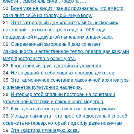
блестит, смеситель сияет, красота ….
30.
Боня уже не видит границ: призналась, что вместо
лака льёт себе на голову обычную колу.
31.
Этот загородный дом хранит память нескольких
поколений - он был построен ещё в 1905 году
прадедушкой и дедушкой нынешних владельцев.
32.
Современный загородный дом сочетает
лаконичность и естественное тепло, превращая каждый
метр пространства в оазис уюта.
33.
Кропотливый труд, достойный уважения.
34.
Не создавайте себе лишних поводов для ссор!
35.
Это гармоничное сочетание лаконичной архитектуры
и элементов культурного наследия.
36.
Интерьер этой спальни построен на сочетании
утончённой классики и лаконичного модерна.
37.
Как сделать бетонную отмостку своими руками.
38.
Укладка ламината - это простой и доступный способ
освежить интерьер, который под силу даже новичкам.
39.
Эта квартира площадью 62 кв.