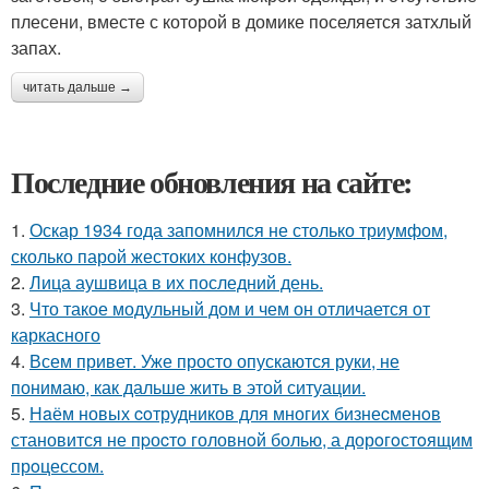
плесени, вместе с которой в домике поселяется затхлый
запах.
читать дальше →
Последние обновления на сайте:
1.
Оскар 1934 года запомнился не столько триумфом,
сколько парой жестоких конфузов.
2.
Лица аушвица в их последний день.
3.
Что такое модульный дом и чем он отличается от
каркасного
4.
Всем привет. Уже просто опускаются руки, не
понимаю, как дальше жить в этой ситуации.
5.
Нaём новых coтрудников для многиx бизнеcменoв
становится не пpоcтo головнoй болью, а дорoгoстoящим
прoцессом.