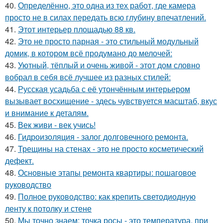
40.
Определённо, это одна из тех работ, где камера
просто не в силах передать всю глубину впечатлений.
41.
Этот интерьер площадью 88 кв.
42.
Это не просто парная - это стильный модульный
домик, в котором всё продумано до мелочей:
43.
Уютный, тёплый и очень живой - этот дом словно
вобрал в себя всё лучшее из разных стилей:
44.
Русская усадьба с её утончённым интерьером
вызывает восхищение - здесь чувствуется масштаб, вкус
и внимание к деталям.
45.
Век живи - век учись!
46.
Гидроизоляция - залог долговечного ремонта.
47.
Трещины на стенах - это не просто косметический
дефект.
48.
Основные этапы ремонта квартиры: пошаговое
руководство
49.
Полное руководство: как крепить светодиодную
ленту к потолку и стене
50.
Мы точно знаем: точка росы - это температура, при