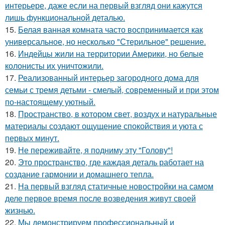
интерьере, даже если на первый взгляд они кажутся
лишь функциональной деталью.
15.
Белая ванная комната часто воспринимается как
универсальное, но несколько "Стерильное" решение.
16.
Индейцы жили на территории Америки, но белые
колонисты их уничтожили.
17.
Реализованный интерьер загородного дома для
семьи с тремя детьми - смелый, современный и при этом
по-настоящему уютный.
18.
Пространство, в котором свет, воздух и натуральные
материалы создают ощущение спокойствия и уюта с
первых минут.
19.
Не переживайте, я подниму эту "Голову"!
20.
Это пространство, где каждая деталь работает на
создание гармонии и домашнего тепла.
21.
На первый взгляд статичные новостройки на самом
деле первое время после возведения живут своей
жизнью.
22.
Мы демонстрируем профессиональный и