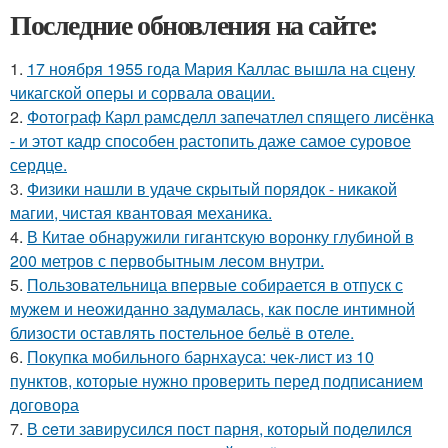
Последние обновления на сайте:
1.
17 ноября 1955 года Мария Каллас вышла на сцену
чикагской оперы и сорвала овации.
2.
Фотограф Карл рамсделл запечатлел спящего лисёнка
- и этот кадр способен растопить даже самое суровое
сердце.
3.
Физики нашли в удаче скрытый порядок - никакой
магии, чистая квантовая механика.
4.
В Китaе обнаружили гигaнтскую воронку глубиной в
200 метров с первобытным лесом внутри.
5.
Пользовательница впервые собирается в отпуск с
мужем и неожиданно задумалась, как после интимной
близости оставлять постельное бельё в отеле.
6.
Покупка мобильного барнхауса: чек-лист из 10
пунктов, которые нужно проверить перед подписанием
договора
7.
В ceти завирусился пост парня, который поделился