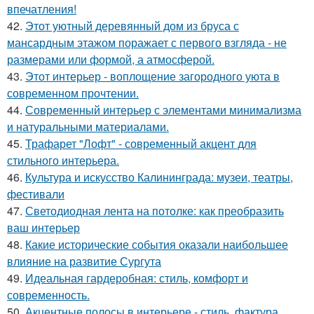
впечатления!
42.
Этот уютный деревянный дом из бруса с
мансардным этажом поражает с первого взгляда - не
размерами или формой, а атмосферой.
43.
Этот интерьер - воплощение загородного уюта в
современном прочтении.
44.
Современный интерьер с элементами минимализма
и натуральными материалами.
45.
Трафарет "Лофт" - современный акцент для
стильного интерьера.
46.
Культура и искусство Калининграда: музеи, театры,
фестивали
47.
Светодиодная лента на потолке: как преобразить
ваш интерьер
48.
Какие исторические события оказали наибольшее
влияние на развитие Сургута
49.
Идеальная гардеробная: стиль, комфорт и
современность.
50.
Акцентные полосы в интерьере - стиль, фактура,