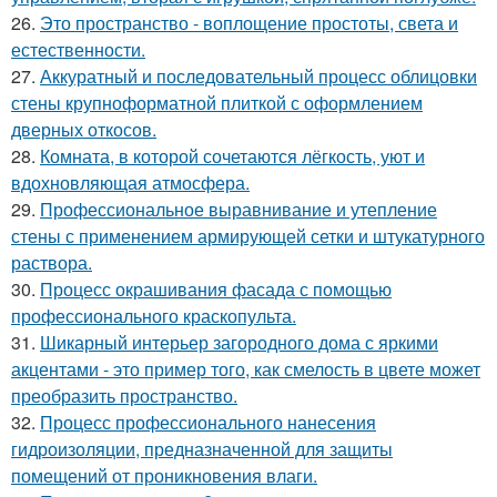
26.
Это пространство - воплощение простоты, света и
естественности.
27.
Аккуратный и последовательный процесс облицовки
стены крупноформатной плиткой с оформлением
дверных откосов.
28.
Комната, в которой сочетаются лёгкость, уют и
вдохновляющая атмосфера.
29.
Профессиональное выравнивание и утепление
стены с применением армирующей сетки и штукатурного
раствора.
30.
Процесс окрашивания фасада с помощью
профессионального краскопульта.
31.
Шикарный интерьер загородного дома с яркими
акцентами - это пример того, как смелость в цвете может
преобразить пространство.
32.
Процесс профессионального нанесения
гидроизоляции, предназначенной для защиты
помещений от проникновения влаги.