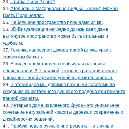
33.
Плитка 1 или 2 сорт?
34.
"Черновые Материалы не Видны - Значит, Можно
Взять Подешевле".
35.
Небольшое пространство площадью 34 кв.
36.
3D-Визуализация наглядно доказывает: даже
вытянутое пространство может быть стильным и
удобным.
37.
Техника нанесения декоративной штукатурки с
эффектом бархата.
38.
В видео представлена необычная раковина,
облицованная 3D-плиткой, которая сразу привлекает
внимание своей архитектурной выразительностью.
39.
В этом видео мы делимся важными советами по
созданию качественного душевого поддона при ремонте
ванной комнаты.
40.
Интерьер дома из клееного бруса - это уникальное
сочетание натуральной красоты дерева и современных
дизайнерских решений.
41.
Пробую новые ручные инструменты - отличные