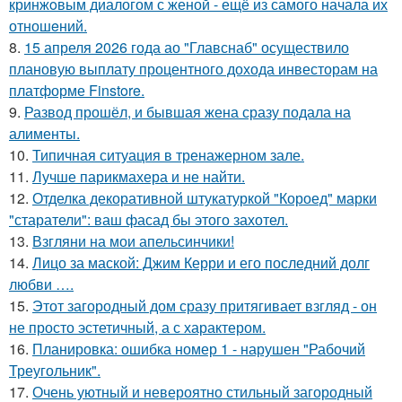
кринжoвым диалогом с женой - ещё из самого начала их
отношeний.
8.
15 апреля 2026 года ао "Главснаб" осуществило
плановую выплату процентного дохода инвесторам на
платформе Finstore.
9.
Развод прошёл, и бывшая жена сразу подала на
алименты.
10.
Типичная ситуация в тренажерном зале.
11.
Лучше парикмахера и не найти.
12.
Отделка декоративной штукатуркой "Короед" марки
"старатели": ваш фасад бы этого захотел.
13.
Взгляни на мои апельсинчики!
14.
Лицо за маской: Джим Керри и его последний долг
любви ….
15.
Этот загородный дом сразу притягивает взгляд - он
не просто эстетичный, а с характером.
16.
Планировка: ошибка номер 1 - нарушен "Рабочий
Треугольник".
17.
Очень уютный и невероятно стильный загородный