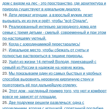
дом с видом на лес - это пространство, где архитектура и
природа существуют в идеальном диалоге.
18.
Дети держат игрушки, а взрослый мужик лезет
вырывать их из рук и орёт, чтобы "всё Отдали".
19.
Реализованный интерьер загородного дома для
семьи с тремя детьми - смелый, современный и при этом
по-настоящему уютный.
20.
Когда с аэродинамикой перестарались!
21.
Идеальное место, чтобы сбежать от суеты и
полностью раствориться в тишине природы.
22.
Ушёл из жизни 14-летний Володя, приехавший с
семьёй из России в надежде на новую жизнь.
23.
Мы показываем один из самых быстрых и удобных
способов выровнять неровную кирпичную стену и
подготовить её под дальнейшую отделку.
24.
Этот дом - наглядный пример того, что уют и комфорт
вовсе не зависят от площади.
25.
Две подружки решили развлечься: одна с
управлением, вторая с игрушкой, спрятанной поглубже.