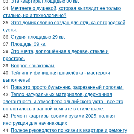
33.
Эта квартира площадью 30 кв.
34.
Мечтаете о душевой, которая выглядит не только
стильно, но и технологично?
35.
Этот домик словно создан для отдыха от городской
суеты.
36.
Студия площадью 29 кв.
37.
Площадь: 39 кв.
38.
Это мечта, воплощённая в дереве, стекле и
просторе.
39.
Вопрос к знактокам.
40.
Тейпинг и финишная шпаклёвка - мастерски
выполнены!
41.
Пока это просто булыжник, разрезанный пополам.
42.
Тепло натуральных материалов, сдержанная
элегантность и атмосфера альпийского уюта - всё это
воплотилось в ванной комнате в стиле шале.
43.
Ремонт квартиры своими руками 2025: полная
инструкция для начинающих
44.
Полное руководство по жизни в квартире и ремонту