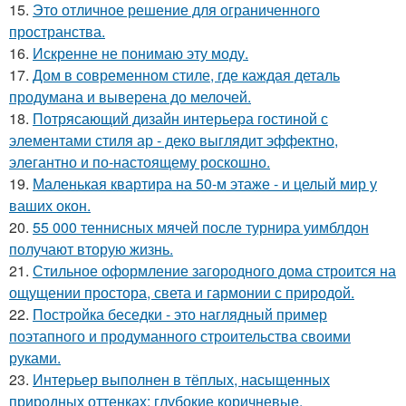
15.
Это отличное решение для ограниченного
пространства.
16.
Искренне не понимаю эту моду.
17.
Дом в современном стиле, где каждая деталь
продумана и выверена до мелочей.
18.
Потрясающий дизайн интерьера гостиной с
элементами стиля ар - деко выглядит эффектно,
элегантно и по-настоящему роскошно.
19.
Маленькая квартира на 50-м этаже - и целый мир у
ваших окон.
20.
55 000 теннисных мячей после турнира уимблдон
получают вторую жизнь.
21.
Стильное оформление загородного дома строится на
ощущении простора, света и гармонии с природой.
22.
Постройка беседки - это наглядный пример
поэтапного и продуманного строительства своими
руками.
23.
Интерьер выполнен в тёплых, насыщенных
природных оттенках: глубокие коричневые,