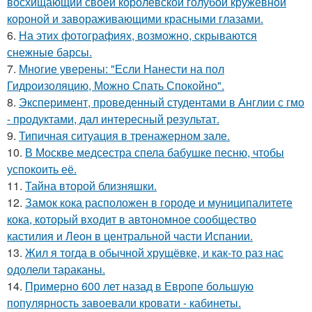
восхищающий своей королевской голубой кружевной
короной и завораживающими красными глазами.
6.
На этих фотографиях, возможно, скрываются
снежные барсы.
7.
Многие уверены: "Если Нанести на пол
Гидроизоляцию, Можно Спать Спокойно".
8.
Эксперимент, проведенный студентами в Англии с гмо
- продуктами, дал интересный результат.
9.
Типичная ситуация в тренажерном зале.
10.
В Москве медсестра спела бабушке песню, чтобы
успокоить её.
11.
Тайна второй близняшки.
12.
Замок кока расположен в городе и муниципалитете
кока, который входит в автономное сообщество
кастилия и Леон в центральной части Испании.
13.
Жил я тогда в обычной хрущёвке, и как-то раз нас
одолели тараканы.
14.
Примерно 600 лет назад в Европе большую
популярность завоевали кровати - кабинеты.