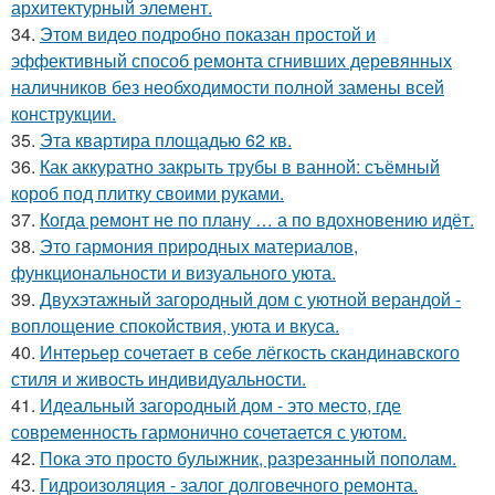
архитектурный элемент.
34.
Этом видео подробно показан простой и
эффективный способ ремонта сгнивших деревянных
наличников без необходимости полной замены всей
конструкции.
35.
Эта квартира площадью 62 кв.
36.
Как аккуратно закрыть трубы в ванной: съёмный
короб под плитку своими руками.
37.
Когда ремонт не по плану … а по вдохновению идёт.
38.
Это гармония природных материалов,
функциональности и визуального уюта.
39.
Двухэтажный загородный дом с уютной верандой -
воплощение спокойствия, уюта и вкуса.
40.
Интерьер сочетает в себе лёгкость скандинавского
стиля и живость индивидуальности.
41.
Идеальный загородный дом - это место, где
современность гармонично сочетается с уютом.
42.
Пока это просто булыжник, разрезанный пополам.
43.
Гидроизоляция - залог долговечного ремонта.