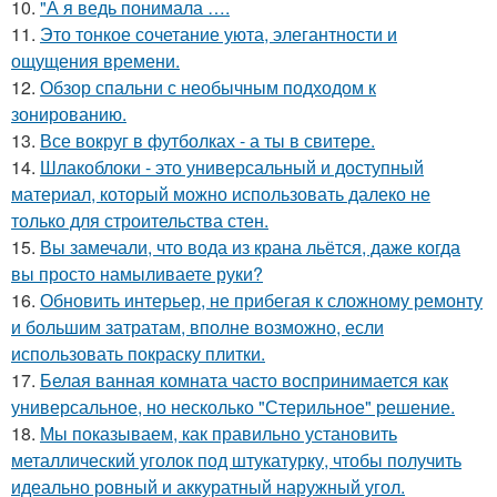
10.
"А я ведь понимала ….
11.
Это тонкое сочетание уюта, элегантности и
ощущения времени.
12.
Обзор спальни с необычным подходом к
зонированию.
13.
Все вокруг в футболках - а ты в свитере.
14.
Шлакоблоки - это универсальный и доступный
материал, который можно использовать далеко не
только для строительства стен.
15.
Вы замечали, что вода из крана льётся, даже когда
вы просто намыливаете руки?
16.
Обновить интерьер, не прибегая к сложному ремонту
и большим затратам, вполне возможно, если
использовать покраску плитки.
17.
Белая ванная комната часто воспринимается как
универсальное, но несколько "Стерильное" решение.
18.
Мы показываем, как правильно установить
металлический уголок под штукатурку, чтобы получить
идеально ровный и аккуратный наружный угол.