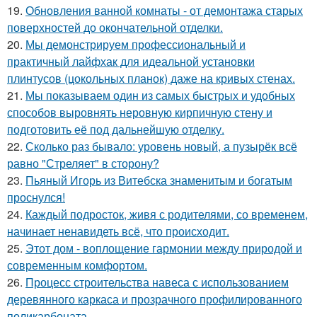
19.
Обновления ванной комнаты - от демонтажа старых
поверхностей до окончательной отделки.
20.
Мы демонстрируем профессиональный и
практичный лайфхак для идеальной установки
плинтусов (цокольных планок) даже на кривых стенах.
21.
Мы показываем один из самых быстрых и удобных
способов выровнять неровную кирпичную стену и
подготовить её под дальнейшую отделку.
22.
Сколько раз бывало: уровень новый, а пузырёк всё
равно "Стреляет" в сторону?
23.
Пьяный Игорь из Витебска знаменитым и богатым
проснулся!
24.
Каждый подросток, живя с родителями, со временем,
начинает ненавидеть всё, что происходит.
25.
Этот дом - воплощение гармонии между природой и
современным комфортом.
26.
Процесс строительства навеса с использованием
деревянного каркаса и прозрачного профилированного
поликарбоната.