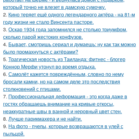
который точно не влезет в дамскую сумочку.
2.
Кино теряет ещё одного легендарного актёра - на 81-м
году жизни не стало Винсента пасторе.
3.
Оскар 1934 года запомнился не столько триумфом,
сколько парой жестоких конфузов.
4.
Бывает, смотришь сериал и думаешь: ну как так можно
было промахнуться с актёрами?
5.
Трагическая новость из Таиланда: фитнес - блогер
Коннор Мерфи утонул во время отдыха.
6.
Самолёт кажется повреждённым, словно по нему
бросали камни, но на самом деле это последствия
столкновений с птицами.
7.
Профессиональная деформация - это когда даже в
гостях обращаешь внимание на кривые откосы,
неаккуратные швы в ванной и неровный цвет стен.
8.
Лучше парикмахера и не найти.
9.
На фото - пчелы, которые возвращаются в улей с
пыльцой.