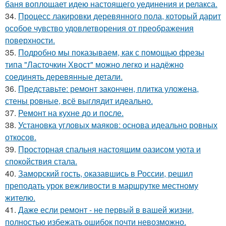
баня воплощает идею настоящего уединения и релакса.
34.
Процесс лакировки деревянного пола, который дарит
особое чувство удовлетворения от преображения
поверхности.
35.
Подробно мы показываем, как с помощью фрезы
типа "Ласточкин Хвост" можно легко и надёжно
соединять деревянные детали.
36.
Представьте: ремонт закончен, плитка уложена,
стены ровные, всё выглядит идеально.
37.
Ремонт на кухне до и после.
38.
Установка угловых маяков: основа идеально ровных
откосов.
39.
Просторная спальня настоящим оазисом уюта и
спокойствия стала.
40.
Заморский гость, оказавшись в России, решил
преподать урок вежливости в маршрутке местному
жителю.
41.
Даже если ремонт - не первый в вашей жизни,
полностью избежать ошибок почти невозможно.