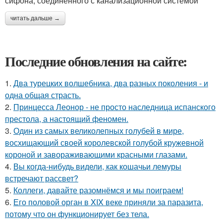
сифона, соединенного с канализационной системой
читать дальше →
Последние обновления на сайте:
1.
Два турецких волшебника, два разных поколения - и
одна общая страсть.
2.
Принцесса Леонор - не просто наследница испанского
престола, а настоящий феномен.
3.
Один из самых великолепных голубей в мире,
восхищающий своей королевской голубой кружевной
короной и завораживающими красными глазами.
4.
Вы когда-нибудь видели, как кошачьи лемуры
встречают рассвет?
5.
Коллеги, давайте разомнёмся и мы поиграем!
6.
Его половой орган в XIX веке приняли за паразита,
потому что он функционирует без тела.