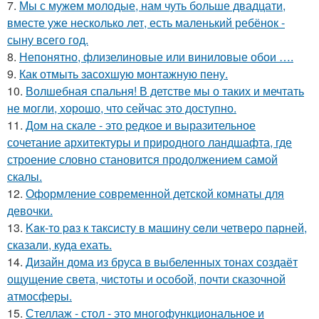
7.
Мы с мужем молодые, нам чуть больше двадцати,
вместе уже несколько лет, есть маленький ребёнок -
сыну всего год.
8.
Непонятно, флизелиновые или виниловые обои ….
9.
Как отмыть засохшую монтажную пену.
10.
Волшебная спальня! В детстве мы о таких и мечтать
не могли, хорошо, что сейчас это доступно.
11.
Дом на скале - это редкое и выразительное
сочетание архитектуры и природного ландшафта, где
строение словно становится продолжением самой
скалы.
12.
Оформление современной детской комнаты для
девочки.
13.
Kaк-то paз к таксисту в машину ceли четверо парней,
сказали, куда ехать.
14.
Дизайн дома из бруса в выбеленных тонах создаёт
ощущение света, чистоты и особой, почти сказочной
атмосферы.
15.
Стеллаж - стол - это многофункциональное и