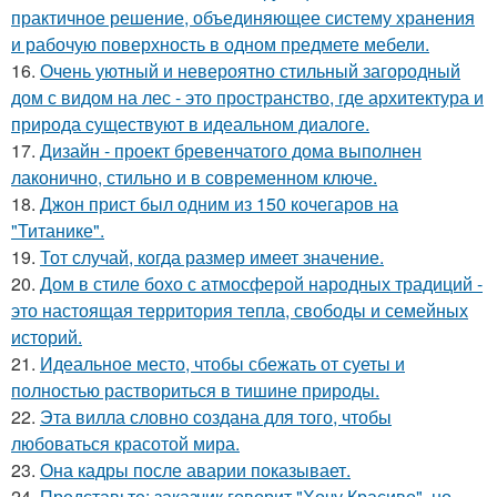
практичное решение, объединяющее систему хранения
и рабочую поверхность в одном предмете мебели.
16.
Очень уютный и невероятно стильный загородный
дом с видом на лес - это пространство, где архитектура и
природа существуют в идеальном диалоге.
17.
Дизайн - проект бревенчатого дома выполнен
лаконично, стильно и в современном ключе.
18.
Джон прист был одним из 150 кочегаров на
"Титанике".
19.
Тот случай, когда размер имеет значение.
20.
Дом в стиле бохо с атмосферой народных традиций -
это настоящая территория тепла, свободы и семейных
историй.
21.
Идеальное место, чтобы сбежать от суеты и
полностью раствориться в тишине природы.
22.
Эта вилла словно создана для того, чтобы
любоваться красотой мира.
23.
Она кадры после аварии показывает.
24.
Представьте: заказчик говорит "Хочу Красиво", но