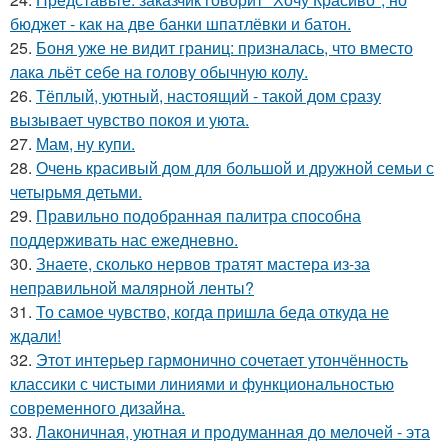
бюджет - как на две банки шпатлёвки и батон.
25.
Боня уже не видит границ: призналась, что вместо
лака льёт себе на голову обычную колу.
26.
Тёплый, уютный, настоящий - такой дом сразу
вызывает чувство покоя и уюта.
27.
Мам, ну купи.
28.
Очень красивый дом для большой и дружной семьи с
четырьмя детьми.
29.
Правильно подобранная палитра способна
поддерживать нас ежедневно.
30.
Знаете, сколько нервов тратят мастера из-за
неправильной малярной ленты?
31.
То самое чувство, когда пришла беда откуда не
ждали!
32.
Этот интерьер гармонично сочетает утончённость
классики с чистыми линиями и функциональностью
современного дизайна.
33.
Лаконичная, уютная и продуманная до мелочей - эта