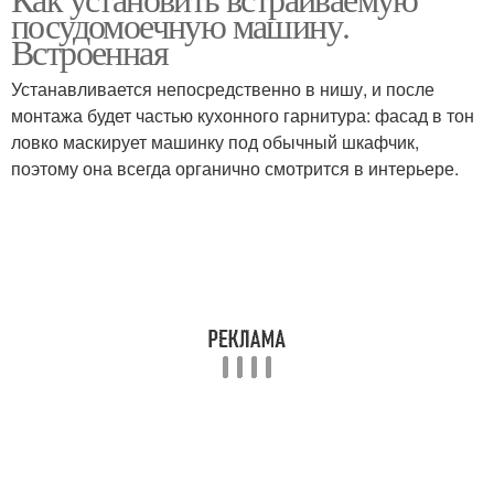
посудомоечную машину.
машины
кухню
Встроенная
Устанавливается непосредственно в нишу, и после
Агрегат в готовый
монтажа будет частью кухонного гарнитура: фасад в тон
Машины к водопроводу
гарнитур
ловко маскирует машинку под обычный шкафчик,
поэтому она всегда органично смотрится в интерьере.
Фасады для
Машина в кухню
посудомоечной
машины