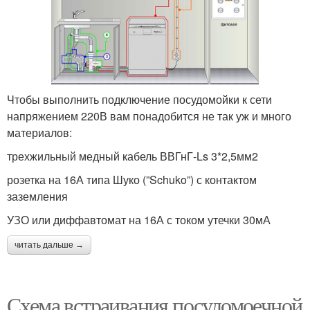
Чтобы выполнить подключение посудомойки к сети
напряжением 220В вам понадобится не так уж и много
материалов:
трехжильный медный кабель ВВГнГ-Ls 3*2,5мм2
розетка на 16А типа Шуко (”Schuko”) с контактом
заземления
УЗО или диффавтомат на 16А с током утечки 30мА
читать дальше →
Схема встраивания посудомоечной