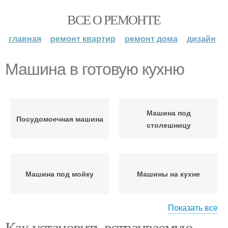
ВСЕ О РЕМОНТЕ
главная
ремонт квартир
ремонт дома
дизайн
Машина в готовую кухню
Машина под
Посудомоечная машина
столешницу
Машина под мойку
Машины на кухне
Показать все
Как установить встраиваемую
Посудомоечные
Машины в готовую