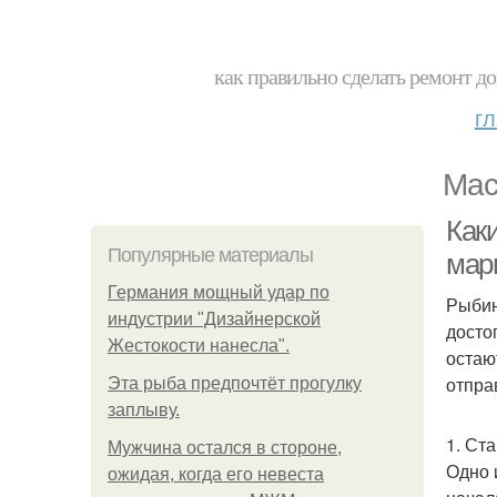
как правильно сделать ремонт до
г
Мас
Как
Популярные материалы
мар
Германия мощный удар по
Рыбин
индустрии "Дизайнерской
досто
Жестокости нанесла".
остаю
отпра
Эта рыба предпочтёт прогулку
заплыву.
1. Ст
Мужчина остался в стороне,
Одно 
ожидая, когда его невеста