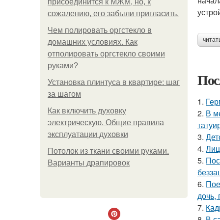
начал
присоединится к МЖМ, но, к
устро
сожалению, его забыли пригласить.
Чем полировать оргстекло в
читат
домашних условиях. Как
отполировать оргстекло своими
руками?
Пос
Установка плинтуса в квартире: шаг
за шагом
1.
Гер
Как включить духовку
2.
В м
электрическую. Общие правила
татуи
эксплуатации духовки
3.
Дет
4.
Лиц
Потолок из ткани своими руками.
5.
Пос
Варианты драпировок
безза
6.
Пое
дочь,
7.
Кад
8.
В с