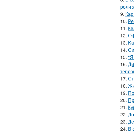
роли 
9.
Кар
10.
Ре
11.
Кв
12.
Оф
13.
Ka
14.
Cи
15.
"Я
16.
Ди
тёпло
17.
Ст
18.
Жи
19.
По
20.
Пр
21.
Ку
22.
До
23.
Де
24.
В 