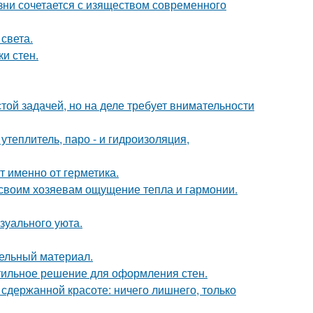
изни сочетается с изяществом современного
света.
и стен.
ой задачей, но на деле требует внимательности
теплитель, паро - и гидроизоляция,
т именно от герметика.
 своим хозяевам ощущение тепла и гармонии.
зуального уюта.
тельный материал.
тильное решение для оформления стен.
сдержанной красоте: ничего лишнего, только