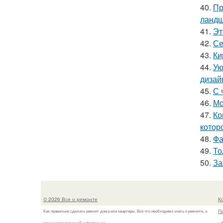
40.
Пр
ландш
41.
Эт
42.
Се
43.
Ки
44.
Ую
дизай
45.
С 
46.
Мо
47.
Ко
котор
48.
Фа
49.
То
50.
За
© 2026 Все о ремонте
К
П
Как правильно сделать ремонт дома или квартиры. Всё что необходимо знать о ремонте, а
также море полезной информации.
г.