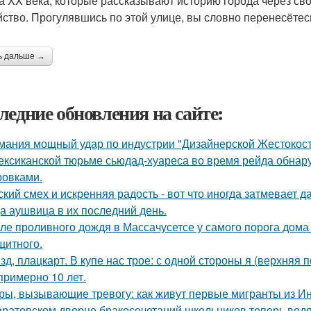
а XX века, которые рассказывают историю города через св
йство. Прогулявшись по этой улице, вы словно перенесётес
ь дальше →
ледние обновления на сайте:
мания мощный удар по индустрии "Дизайнерской Жестокост
ексиканской тюрьме сьюдад-хуареса во время рейда обнару
ровками.
ский смех и искренняя радость - вот что иногда затмевает 
а аушвица в их последний день.
ле проливного дождя в Массачусетсе у самого порога дома
щитного.
зд, плацкарт. В купе нас трое: с одной стороны я (верхняя п
 примерно 10 лет.
ры, вызывающие тревогу: как живут первые мигранты из И
аратовском дворце бракосочетаний школьников теперь водя