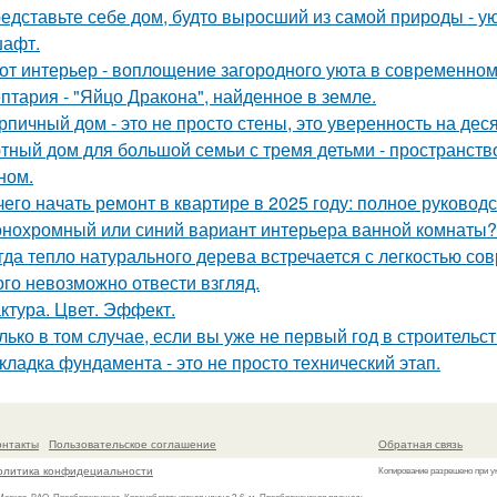
едставьте себе дом, будто выросший из самой природы - 
афт.
от интерьер - воплощение загородного уюта в современном
птария - "Яйцо Дракона", найденное в земле.
рпичный дом - это не просто стены, это уверенность на дес
тный дом для большой семьи с тремя детьми - пространств
ном.
чего начать ремонт в квартире в 2025 году: полное руково
нохромный или синий вариант интерьера ванной комнаты?
гда тепло натурального дерева встречается с легкостью со
ого невозможно отвести взгляд.
ктура. Цвет. Эффект.
лько в том случае, если вы уже не первый год в строительств
кладка фундамента - это не просто технический этап.
онтакты
Пользовательское соглашение
Обратная связь
олитика конфидециальности
Копирование разрешено при у
 Москва, ВАО, Преображенское, Краснобогатырская улица 2-6, м. Преображенская площадь