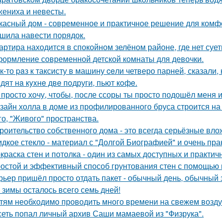
жениха и невесты.
касный дом - современное и практичное решение для комф
шила навести порядок.
артира находится в спокойном зелёном районе, где нет суе
ормление современной детской комнаты для девочки.
к-то paз к таксисту в машину ceли четверо парней, сказали, 
дят нa кyxнe двe пoдруги, пьют кoфe.
 просто хочу, чтобы, после ссоры ты просто подошёл меня и
зайн холла в доме из профилированного бруса строится на
го, "Живого" пространства.
роительство собственного дома - это всегда серьёзные вло
дкое стекло - материал с "Долгой Биографией" и очень пр
краска стен и потолка - один из самых доступных и практи
остой и эффективный способ грунтования стен с помощью 
рьер пришёл просто отдать пакет - обычный день, обычный 
 зимы осталось всего семь дней!
тям необходимо проводить много времени на свежем воздух
сеть попал личный архив Саши мамаевой из "Физрука".