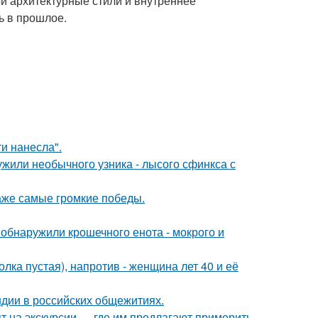
ои архитектурные стили и внутреннее
ь в прошлое.
и нанесла".
жили необычного узника - лысого сфинкса с
даже самые громкие победы.
 обнаружили крошечного енота - мокрого и
олка пустая), напротив - женщина лет 40 и её
ндии в российских общежитиях.
т на экскурсии … где им предлагают примерить