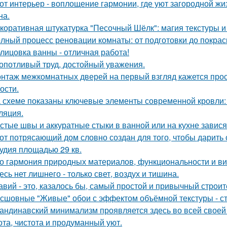
от интерьер - воплощение гармонии, где уют загородной ж
на.
коративная штукатурка "Песочный Шёлк": магия текстуры и 
лный процесс реновации комнаты: от подготовки до покраск
лицовка ванны - отличная работа!
опотливый труд, достойный уважения.
нтаж межкомнатных дверей на первый взгляд кажется прост
ости.
 схеме показаны ключевые элементы современной кровли: у
ляция.
стые швы и аккуратные стыки в ванной или на кухне завися
от потрясающий дом словно создан для того, чтобы дарить
удия площадью 29 кв.
о гармония природных материалов, функциональности и ви
есь нет лишнего - только свет, воздух и тишина.
авий - это, казалось бы, самый простой и привычный строи
сшовные "Живые" обои с эффектом объёмной текстуры - с
андинавский минимализм проявляется здесь во всей своей 
ота, чистота и продуманный уют.