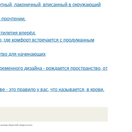
уютный, лаконичный, вписанный в окружающий
 прочтении.
ятилетия вперёд.
о, где комфорт встречается с продуманным
дство для начинающих
временного дизайна - рождается пространство, от
е - это правило у вас, что называется, в крови.
казании обратной гиперссылки.