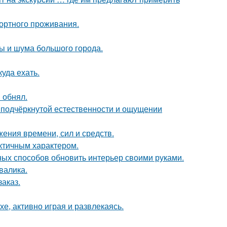
ортного проживания.
ты и шума большого города.
куда ехать.
 обнял.
 подчёркнутой естественности и ощущении
жения времени, сил и средств.
актичным характером.
чных способов обновить интерьер своими руками.
валика.
заказ.
е, активно играя и развлекаясь.