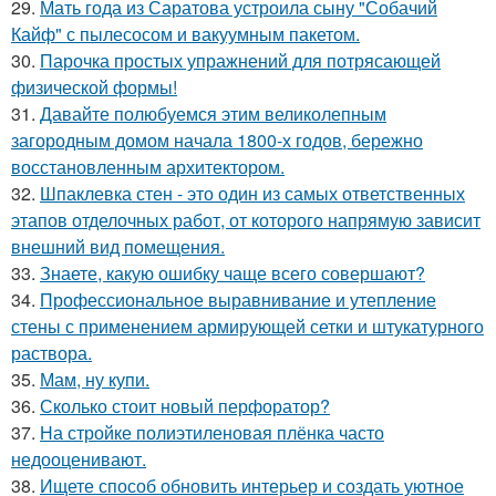
29.
Мать года из Саратова устроила сыну "Собачий
Кайф" с пылесосом и вакуумным пакетом.
30.
Парочка простых упражнений для потрясающей
физической формы!
31.
Давайте полюбуемся этим великолепным
загородным домом начала 1800-х годов, бережно
восстановленным архитектором.
32.
Шпаклевка стен - это один из самых ответственных
этапов отделочных работ, от которого напрямую зависит
внешний вид помещения.
33.
Знаете, какую ошибку чаще всего совершают?
34.
Профессиональное выравнивание и утепление
стены с применением армирующей сетки и штукатурного
раствора.
35.
Мам, ну купи.
36.
Сколько стоит новый перфоратор?
37.
На стройке полиэтиленовая плёнка часто
недооценивают.
38.
Ищете способ обновить интерьер и создать уютное