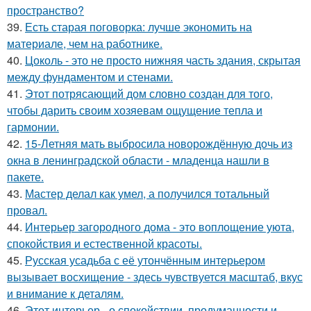
пространство?
39.
Есть старая поговорка: лучше экономить на
материале, чем на работнике.
40.
Цоколь - это не просто нижняя часть здания, скрытая
между фундаментом и стенами.
41.
Этот потрясающий дом словно создан для того,
чтобы дарить своим хозяевам ощущение тепла и
гармонии.
42.
15-Летняя мать выбросила новорождённую дочь из
окна в ленинградской области - младенца нашли в
пакете.
43.
Мастер делал как умел, а получился тотальный
провал.
44.
Интерьер загородного дома - это воплощение уюта,
спокойствия и естественной красоты.
45.
Русская усадьба с её утончённым интерьером
вызывает восхищение - здесь чувствуется масштаб, вкус
и внимание к деталям.
46.
Этот интерьер - о спокойствии, продуманности и