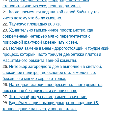
становится частью ежедневного ритуала.
21.
Когда посмеялся над шуткой левой бабы, ну так,
чисто потому что было смешно.
22.
Таунхаус площадью 200 кв.
23.
Удивительно гармоничное пространство, где
современный интерьер мягко переплетается с
природной фактурой бревенчатых стен.
24.
Полная замена ванны - дорогостоящий и трудоёмкий
процесс, который часто требует демонтажа плитки и
масштабного ремонта ванной комнаты.
25.
Интерьер загородного дома выполнен в светлой,
спокойной палитре, где основой стали молочные,
бежевые и мягкие серые оттенки.
26.
Наглядная история профессионального ремонта,
показанная без прикрас и лишних слов.
27.
Тот случай, когда размер имеет значение.
28.
Вдвоём мы при помощи домкратов подняли 15-
тонное здание на высоту нового этажа.