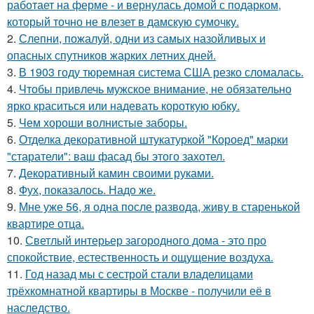
работает на ферме - и вернулась домой с подарком,
который точно не влезет в дамскую сумочку.
2.
Слепни, пожалуй, одни из самых назойливых и
опасных спутников жарких летних дней.
3.
В 1903 году тюремная система США резко сломалась.
4.
Чтобы привлечь мужское внимание, не обязательно
ярко краситься или надевать короткую юбку.
5.
Чем хороши волнистые заборы.
6.
Отделка декоративной штукатуркой "Короед" марки
"старатели": ваш фасад бы этого захотел.
7.
Декоративный камин своими руками.
8.
Фух, показалось. Надо же.
9.
Мне уже 56, я одна после развода, живу в старенькой
квартире отца.
10.
Светлый интерьер загородного дома - это про
спокойствие, естественность и ощущение воздуха.
11.
Год назад мы с сестрой стали владелицами
трёхкомнатной квартиры в Москве - получили её в
наследство.