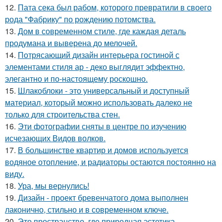
12.
Пата сека был рабом, которого превратили в своего
рода "Фабрику" по рождению потомства.
13.
Дом в современном стиле, где каждая деталь
продумана и выверена до мелочей.
14.
Потрясающий дизайн интерьера гостиной с
элементами стиля ар - деко выглядит эффектно,
элегантно и по-настоящему роскошно.
15.
Шлакоблоки - это универсальный и доступный
материал, который можно использовать далеко не
только для строительства стен.
16.
Эти фотографии сняты в центре по изучению
исчезающих Видов волков.
17.
В большинстве квартир и домов используется
водяное отопление, и радиаторы остаются постоянно на
виду.
18.
Ура, мы вернулись!
19.
Дизайн - проект бревенчатого дома выполнен
лаконично, стильно и в современном ключе.
20.
Это пространство, где природная эстетика