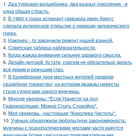
1.
Два турецких волшебника, два разных поколения - и
одна общая страсть.
2.
В 1960-х годах аспирант гарварда джин бриггс
сделала интересное открытие о природе человеческого
гнева.
3.
Наконец - то закончили ремонт нашей ванной.
4.
Советская таблица наблюдательности.
5.
Когда жажда внимания сильнее здравого смысла.
6.
Дизайн детской. Кстати, совсем не обязательно делать
всё ярким и режущим глаз.
7.
В Калифорнии трое местных жителей провели
свадебное торжество, на котором дважды невесты
стали супругами одного мужчины.
8.
Многие уверены: "Если Нанести на пол
Гидроизоляцию, Можно Спать Спокойно".
9.
Моя свекровь - настоящая "Королева Чистоты".
10.
Учёные обнаружили любопытную закономерность:
мужчины с психопатическими чертами часто кажутся
женщинам более сексуально привлекательными.