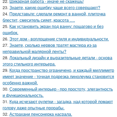
22.
Шикарная работа - иначе не скажешь!
23.
Знаете, какую ошибку чаще всего совершают?
24.
Представьте: сделали ремонт в ванной, плиточка
блестит, смеситель сияет, красота ….
25.
Как установить экран под ванну: пошагово и без
ошибок.
26.
Этот дом - воплощение стиля и индивидуальности.
27.
Знаете, сколько нервов тратят мастера из-за
неправильной малярной ленты?
28.
Локальный дизайн и выразительные детали - основа
этого стильного интерьера.
29.
Когда пространство ограничено, и каждый миллиметр
имеет значение - точная подрезка линолеума становится
особенно важной.
30.
Современный интерьер - про простоту, элегантность
и функциональность.
31.
Куда исчезают рулетки - загадка, над которой ломают
голову даже опытные прорабы.
32.
Астрахани пенсонерка насрала.