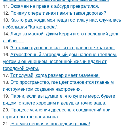
11.
Экзамен на права в абсурд превратился.
12.
Почему оперативная память такая дорогая?
13.
Как-то раз, когда моя тёща гостила у нас, случилась
небольшая "Катастрофа".
14.
Лицо за маской: Джим Керри и его последний долг
любви ….
15.
"Столько рулонов взял - и всё равно не хватило!
16.
Атмосферный загородный дом наполнен теплом,
уютом и ощущением неспешной жизни вдали от
городской суеты.
17.
Тот случай, когда размер имеет значение.
18.
Это пространство, где цвет становится главным
инструментом создания настроения.
19.
Парни, если вы думаете, что купите мерс, будете
рядом, станете хорошим и девушка точно ваша.
20.
Процесс усиления древесных соединений при
строительстве павильона.
21.
Это моя первая и. последняя рюмка!