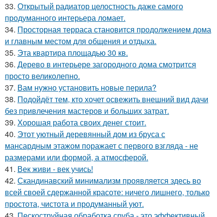
33.
Открытый радиатор целостность даже самого
продуманного интерьера ломает.
34.
Просторная терраса становится продолжением дома
и главным местом для общения и отдыха.
35.
Эта квартира площадью 30 кв.
36.
Дерево в интерьере загородного дома смотрится
просто великолепно.
37.
Вам нужно установить новые перила?
38.
Подойдёт тем, кто хочет освежить внешний вид дачи
без привлечения мастеров и больших затрат.
39.
Хорошая работа своих денег стоит.
40.
Этот уютный деревянный дом из бруса с
мансардным этажом поражает с первого взгляда - не
размерами или формой, а атмосферой.
41.
Век живи - век учись!
42.
Скандинавский минимализм проявляется здесь во
всей своей сдержанной красоте: ничего лишнего, только
простота, чистота и продуманный уют.
43.
Пескоструйная обработка сруба - это эффективный