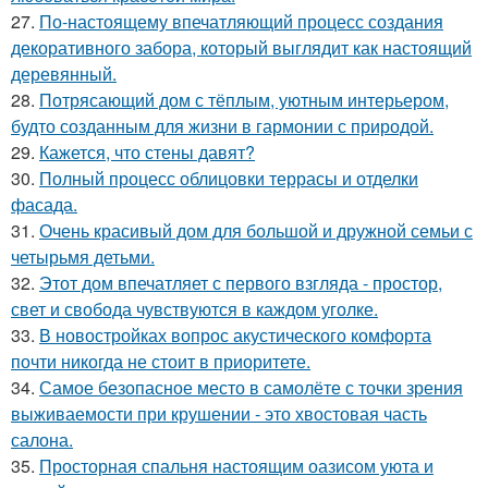
27.
По-настоящему впечатляющий процесс создания
декоративного забора, который выглядит как настоящий
деревянный.
28.
Потрясающий дом с тёплым, уютным интерьером,
будто созданным для жизни в гармонии с природой.
29.
Кажется, что стены давят?
30.
Полный процесс облицовки террасы и отделки
фасада.
31.
Очень красивый дом для большой и дружной семьи с
четырьмя детьми.
32.
Этот дом впечатляет с первого взгляда - простор,
свет и свобода чувствуются в каждом уголке.
33.
В новостройках вопрос акустического комфорта
почти никогда не стоит в приоритете.
34.
Самое безопасное место в самолёте с точки зрения
выживаемости при крушении - это хвостовая часть
салона.
35.
Просторная спальня настоящим оазисом уюта и