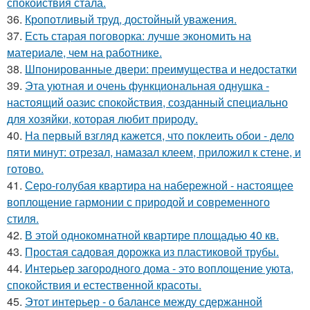
спокойствия стала.
36.
Кропотливый труд, достойный уважения.
37.
Есть старая поговорка: лучше экономить на
материале, чем на работнике.
38.
Шпонированные двери: преимущества и недостатки
39.
Эта уютная и очень функциональная однушка -
настоящий оазис спокойствия, созданный специально
для хозяйки, которая любит природу.
40.
На первый взгляд кажется, что поклеить обои - дело
пяти минут: отрезал, намазал клеем, приложил к стене, и
готово.
41.
Серо-голубая квартира на набережной - настоящее
воплощение гармонии с природой и современного
стиля.
42.
В этой однокомнатной квартире площадью 40 кв.
43.
Простая садовая дорожка из пластиковой трубы.
44.
Интерьер загородного дома - это воплощение уюта,
спокойствия и естественной красоты.
45.
Этот интерьер - о балансе между сдержанной