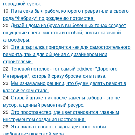
городской суеты.
19.
Пата сека был рабом, которого превратили в своего
рода "Фабрику" по рождению потомства.
20.
Дизайн дома из бруса в выбеленных тонах создаёт
ощущение света, чистоты и особой, почти сказочной
атмосферы.
21.
Эта шпаргалка пригодится как для самостоятельного
ремонта, так и для общения с дизайнером или
строителями.
22.
Теневой потолок - тот самый эффект "Дорогого
Интерьера", который сразу бросается в глаза.
23.
Мы изначально решили, что будем делать ремонт в
классическом стиле.
24.
Старый штакетник после замены забора - это не
мусор, а ценный ремонтный ресурс.
25.
Это пространство, где цвет становится главным
инструментом создания настроения.
26.
Эта вилла словно создана для того, чтобы
любоваться красотой мира.