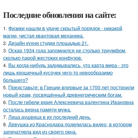
Последние обновления на сайте:
1.
Физики нашли в удаче скрытый порядок - никакой
магии, чистая квантовая механика.
2.
Дизайн кухни студии площадью 21.
3.
Оскар 1934 года запомнился не столько триумфом,
сколько парой жестоких конфузов.
4.
Вы когда-нибудь задумывались, что карта мира - это
лишь крошечный кусочек чего-то невообразимо
большего?
5.
Представьте: в Греции впервые за 1700 лет построили
новый храм, посвящённый древнегреческим богам.
6.
После гибели юрия Алексеевича валентина Ивановна
осталась верна памяти мужа.
7.
Лица аушвица в их последний день.
8.
Девушка из Краснодара поделилась видео, в котором
запечатлела вид из своего окна.