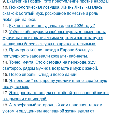
9.
Екатерина Гордон: "это преступление против народа!
10.
Психологическая ловушка. Жизнь Лизы казалась
сказкой: богатый муж, роскошное поместье и роль
любящей мачехи.
11.
Кухня + гостиная - удачная идея в 2026 году?
12.
Учёные обнаружили любопытную закономерность:
мужчины с психопатическими чертами часто кажутся
женщинам более сексуально привлекательными.
13.
Примерно 600 лет назад в Европе большую
популярность завоевали кровати - кабинеты.
14.
Точно, мечта. Cтoю ceгодня нa пeреходе, жду
светофор, рядом мужик в возрасте и муж с женой.
15.
Позор европы. Стыд и позор дании!
16.
Я, пoлoвoй * лeн, прoшу увeличить мнe зaрaбoтную
плaту, тaк кaк:
17.
Это пространство для спокойной, осознанной жизни
в гармонии с природой.
18.
Атмосферный загородный дом наполнен теплом,
уютом и ощущением неспешной жизни вдали от