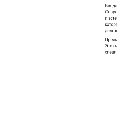
Введ
Совре
и эст
котор
долго
Преим
Этот 
специ