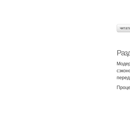
читат
Раз
Модер
сэкон
перед
Проце