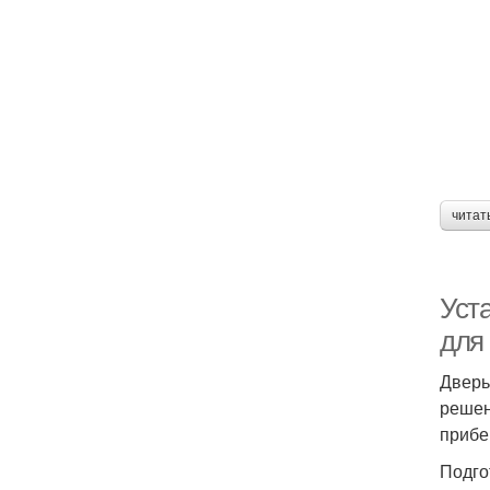
читат
Уст
для
Дверь
решен
прибе
Подго