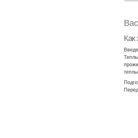
Вас
Как
Введ
Теплы
прожи
теплы
Подго
Перед