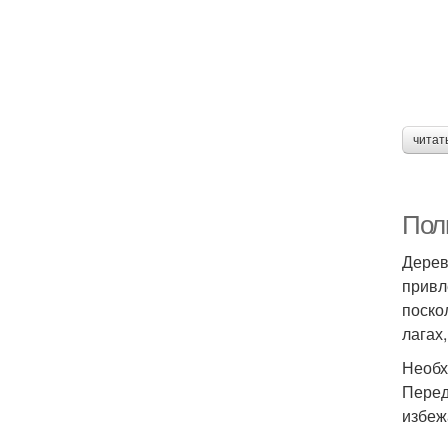
читат
Полн
Дерев
привл
поско
лагах
Необх
Перед
избеж