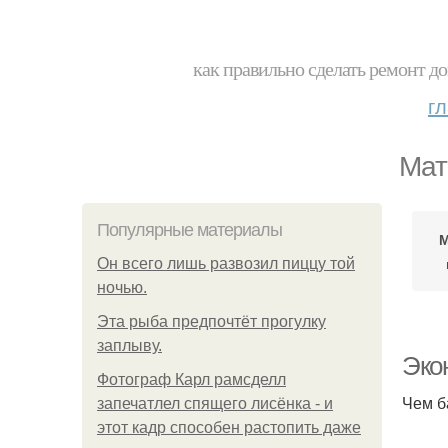
как правильно сделать ремонт до
г
Мат
Популярные материалы
М
Он всего лишь развозил пиццу той
ночью.
Эта рыба предпочтёт прогулку
заплыву.
Эко
Фотограф Карл рамсделл
Чем б
запечатлел спящего лисёнка - и
этот кадр способен растопить даже