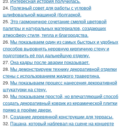
23.
Интересная история получилась.
24.
Полезный совет для работы с угловой
шлифовальной машиной (болгаркой.
25.
Это гармоничное сочетание смелой цветовой
палитры и натуральных материалов, создающих
атмосферу стиля, тепла и благородства.
26.
Мы показываем один из самых быстрых и удобных
способов выровнять неровную кирпичную стену и
подготовить её под дальнейшую отделку.
27.
Она кадры после аварии показывает.
28.
Мы демонстрируем технику декоративной отделки
стены с использованием жидкого травертина.
29.
Мы показываем процесс нанесения декоративной
штукатурки на стену.
30.
Мы показываем простой, но впечатляющий способ
создать декоративный коврик из керамической плитки
прямо в проёме двери.
31.
Создание деревянной конструкции для террасы.
32.
Пацана, который наблевал на сцене на концерте