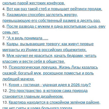
сколько парой жестоких конфузов.
4.
Вот как раз такой стеб и повышает рейтинги продаж.
5.
Хиазмодон способен заглотить жертву,
превышающую его собственный размер в десять раз.
6.
После развода с мужем я одна воспитываю сына, ему
семь лет.
7.
"А я ведь понимала ….
8.
Кадры, вызывающие тревогу: как живут первые
мигранты из Индии в российских общежитиях.
9.
Муж научил ее краситься, качать бедрами, читать
классику и вести себя в обществе.
10.
Психологическая ловушка. Жизнь Лизы казалась
сказкой: богатый муж, роскошное поместье и роль
любящей мачехи.
11.
Кухня + гостиная - удачная идея в 2026 году?
12.
Это пространство, в котором сама природа
становится главным дизайнером.
13.
Квартира находится в спокойном зелёном районе,
где нет суеты и шума большого города.