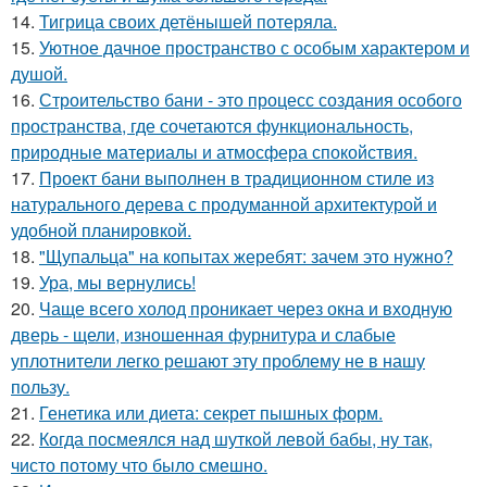
14.
Тигрица своих детёнышей потеряла.
15.
Уютное дачное пространство с особым характером и
душой.
16.
Строительство бани - это процесс создания особого
пространства, где сочетаются функциональность,
природные материалы и атмосфера спокойствия.
17.
Проект бани выполнен в традиционном стиле из
натурального дерева с продуманной архитектурой и
удобной планировкой.
18.
"Щупальца" на копытах жеребят: зачем это нужно?
19.
Ура, мы вернулись!
20.
Чаще всего холод проникает через окна и входную
дверь - щели, изношенная фурнитура и слабые
уплотнители легко решают эту проблему не в нашу
пользу.
21.
Генетика или диета: секрет пышных форм.
22.
Когда посмеялся над шуткой левой бабы, ну так,
чисто потому что было смешно.