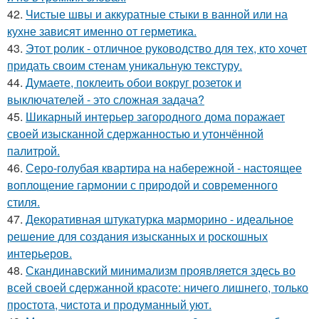
42.
Чистые швы и аккуратные стыки в ванной или на
кухне зависят именно от герметика.
43.
Этот ролик - отличное руководство для тех, кто хочет
придать своим стенам уникальную текстуру.
44.
Думаете, поклеить обои вокруг розеток и
выключателей - это сложная задача?
45.
Шикарный интерьер загородного дома поражает
своей изысканной сдержанностью и утончённой
палитрой.
46.
Серо-голубая квартира на набережной - настоящее
воплощение гармонии с природой и современного
стиля.
47.
Декоративная штукатурка марморино - идеальное
решение для создания изысканных и роскошных
интерьеров.
48.
Скандинавский минимализм проявляется здесь во
всей своей сдержанной красоте: ничего лишнего, только
простота, чистота и продуманный уют.