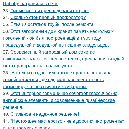
Dababy, затравили в сети.
33.
Умные мысли преследовали его, но.
34.
Сколько стоит новый перфоратор?
35.
Ёлка из остатков трубы после ремонта.
36.
Этот загородный дом хранит память нескольких
поколений - он был построен ещё в 1905 году
прадедушкой и дедушкой нынешних владельцев.
37.
Современный загородный дом сочетает
лаконичность и естественное тепло, превращая каждый
метр пространства в оазис уюта.
38.
Этот дом создаёт идеальное пространство для
семейной жизни, где сдержанная элегантность
гармонирует с практичным комфортом.
39.
Этот интерьер гармонично сочетает классические
английские элементы и современные дизайнерские
решения.
40.
Стильное и надежное решение!
41.
"Настоящее мастерство - не в дорогих инструментах
и не в громких словах.