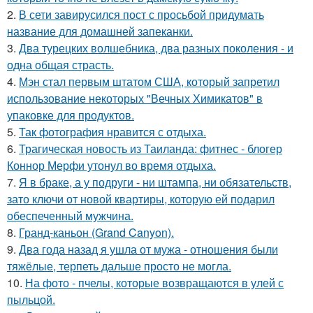
2.
В сети завирусился пост с просьбой придумать
название для домашней запеканки.
3.
Два турецких волшебника, два разных поколения - и
одна общая страсть.
4.
Мэн стал первым штатом США, который запретил
использование некоторых "Вечных Химикатов" в
упаковке для продуктов.
5.
Так фотография нравится с отдыха.
6.
Трагическая новость из Таиланда: фитнес - блогер
Коннор Мерфи утонул во время отдыха.
7.
Я в браке, а у подруги - ни штампа, ни обязательств,
зато ключи от новой квартиры, которую ей подарил
обеспеченный мужчина.
8.
Гранд-каньон (Grand Canyon).
9.
Два года назад я ушла от мужа - отношения были
тяжёлые, терпеть дальше просто не могла.
10.
На фото - пчелы, которые возвращаются в улей с
пыльцой.