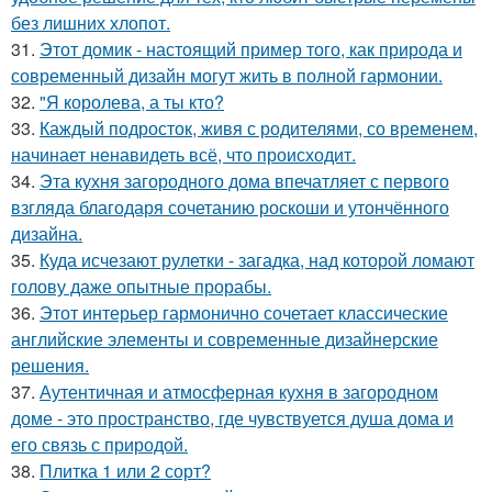
без лишних хлопот.
31.
Этот домик - настоящий пример того, как природа и
современный дизайн могут жить в полной гармонии.
32.
"Я королева, а ты кто?
33.
Каждый подросток, живя с родителями, со временем,
начинает ненавидеть всё, что происходит.
34.
Эта кухня загородного дома впечатляет с первого
взгляда благодаря сочетанию роскоши и утончённого
дизайна.
35.
Куда исчезают рулетки - загадка, над которой ломают
голову даже опытные прорабы.
36.
Этот интерьер гармонично сочетает классические
английские элементы и современные дизайнерские
решения.
37.
Аутентичная и атмосферная кухня в загородном
доме - это пространство, где чувствуется душа дома и
его связь с природой.
38.
Плитка 1 или 2 сорт?