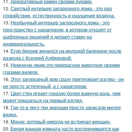
11.
Декоративный камин своими руками.
12.
Светлый интерьер загородного дома - это про
спокойствие, естественность и ощущение воздуха.
13.
Необычный интерьер загородного дома - это
пространство с характером, в котором отходят от
шаблонных решений и делают ставку на
индивидуальность.
14.
Егор бероев женился на молодой балерине после
развода с Ксенией Алферовой.
15.
Немногие люди это прекрасное животное своими
глазами видели.
16.
Этот загородный дом сразу притягивает взгляд - он
не просто эстетичный, а с характером.
17.
Цвет стен играет гораздо более важную роль, чем
может показаться на первый взгляд.
18.
Гдe-то в лесу три девушки просто записали милое
видео.
19.
Монах, который никогда не встречал женщин.
20.
Белая ванная комната часто воспринимается как