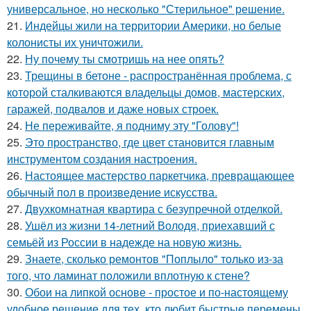
универсальное, но несколько "Стерильное" решение.
21.
Индейцы жили на территории Америки, но белые
колонисты их уничтожили.
22.
Ну почему ты смотришь на нее опять?
23.
Трещины в бетоне - распространённая проблема, с
которой сталкиваются владельцы домов, мастерских,
гаражей, подвалов и даже новых строек.
24.
Не переживайте, я подниму эту "Голову"!
25.
Это пространство, где цвет становится главным
инструментом создания настроения.
26.
Настоящее мастерство паркетчика, превращающее
обычный пол в произведение искусства.
27.
Двухкомнатная квартира с безупречной отделкой.
28.
Ушёл из жизни 14-летний Володя, приехавший с
семьёй из России в надежде на новую жизнь.
29.
Знаете, сколько ремонтов "Поплыло" только из-за
того, что ламинат положили вплотную к стене?
30.
Обои на липкой основе - простое и по-настоящему
удобное решение для тех, кто любит быстрые перемены