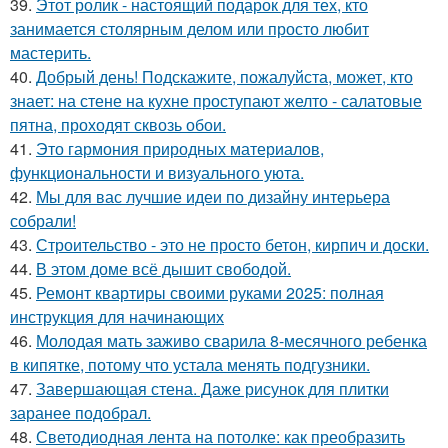
39.
Этот ролик - настоящий подарок для тех, кто
занимается столярным делом или просто любит
мастерить.
40.
Добрый день! Подскажите, пожалуйста, может, кто
знает: на стене на кухне проступают желто - салатовые
пятна, проходят сквозь обои.
41.
Это гармония природных материалов,
функциональности и визуального уюта.
42.
Мы для вас лучшие идеи по дизайну интерьера
собрали!
43.
Строительство - это не просто бетон, кирпич и доски.
44.
В этом доме всё дышит свободой.
45.
Ремонт квартиры своими руками 2025: полная
инструкция для начинающих
46.
Молодая мать заживо сварила 8-месячного ребенка
в кипятке, потому что устала менять подгузники.
47.
Завершающая стена. Даже рисунок для плитки
заранее подобрал.
48.
Светодиодная лента на потолке: как преобразить