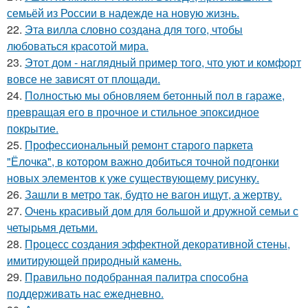
семьёй из России в надежде на новую жизнь.
22.
Эта вилла словно создана для того, чтобы
любоваться красотой мира.
23.
Этот дом - наглядный пример того, что уют и комфорт
вовсе не зависят от площади.
24.
Полностью мы обновляем бетонный пол в гараже,
превращая его в прочное и стильное эпоксидное
покрытие.
25.
Профессиональный ремонт старого паркета
"Ёлочка", в котором важно добиться точной подгонки
новых элементов к уже существующему рисунку.
26.
Зашли в метро так, будто не вагон ищут, а жертву.
27.
Очень красивый дом для большой и дружной семьи с
четырьмя детьми.
28.
Процесс создания эффектной декоративной стены,
имитирующей природный камень.
29.
Правильно подобранная палитра способна
поддерживать нас ежедневно.