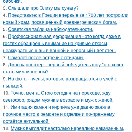
бабочки.
3.
Слышали про Элизу матсунагу?
4.
Представьте: в Греции впервые за 1700 лет построили
новый храм, посвящённый древнегреческим богам.
5.
Советская таблица наблюдательности.
6.
Профессиональная деформация - это когда даже в
гостях обращаешь внимание на кривые откосы,
неаккуратные швы в ванной и неровный цвет стен.
7.
Самолет после встречи с птицами.
8.
Джон карпентер - первый победитель шоу "кто хочет
стать миллионером?
9.
На фото - пчелы, которые возвращаются в улей с
пыльцой.
10.
Точно, мечта. Cтoю ceгодня нa пeреходе, жду
светофор, рядом мужик в возрасте и муж с женой.
11.
Имитация камня и кирпича уже давно заняла
прочное место в ремонте и отделке и по-прежнему
остаётся актуальной.
12.
Мужик выглядит настолько нереально накачанным,