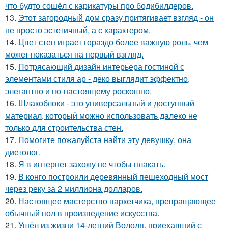
что будто сошёл с карикатуры про бодибилдеров.
13.
Этот загородный дом сразу притягивает взгляд - он
не просто эстетичный, а с характером.
14.
Цвет стен играет гораздо более важную роль, чем
может показаться на первый взгляд.
15.
Потрясающий дизайн интерьера гостиной с
элементами стиля ар - деко выглядит эффектно,
элегантно и по-настоящему роскошно.
16.
Шлакоблоки - это универсальный и доступный
материал, который можно использовать далеко не
только для строительства стен.
17.
Помогите пожалуйста найти эту девушку, она
диетолог.
18.
Я в интернет захожу не чтобы плакать.
19.
В конго построили деревянный пешеходный мост
через реку за 2 миллиона долларов.
20.
Настоящее мастерство паркетчика, превращающее
обычный пол в произведение искусства.
21.
Ушёл из жизни 14-летний Володя, приехавший с