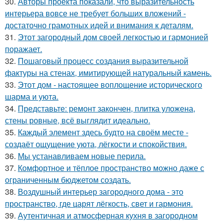
30.
Авторы проекта показали, что выразительность
интерьера вовсе не требует больших вложений -
достаточно грамотных идей и внимания к деталям.
31.
Этот загородный дом своей легкостью и гармонией
поражает.
32.
Пошаговый процесс создания выразительной
фактуры на стенах, имитирующей натуральный камень.
33.
Этот дом - настоящее воплощение исторического
шарма и уюта.
34.
Представьте: ремонт закончен, плитка уложена,
стены ровные, всё выглядит идеально.
35.
Каждый элемент здесь будто на своём месте -
создаёт ощущение уюта, лёгкости и спокойствия.
36.
Мы устанавливаем новые перила.
37.
Комфортное и тёплое пространство можно даже с
ограниченным бюджетом создать.
38.
Воздушный интерьер загородного дома - это
пространство, где царят лёгкость, свет и гармония.
39.
Аутентичная и атмосферная кухня в загородном