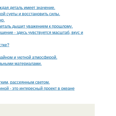
ждая деталь имеет значение.
кой суеты и восстановить силы.
но.
 деталь дышит уважением к прошлому.
ение - здесь чувствуется масштаб, вкус и
стке?
изайном и уютной атмосферой.
льными материалами.
ким, рассеянным светом.
ной - это интересный проект в океане