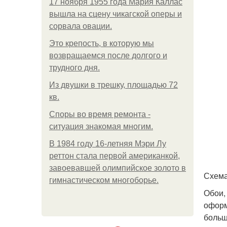
17 ноября 1955 года Мария Каллас
вышла на сцену чикагской оперы и
сорвала овации.
Это крепость, в которую мы
возвращаемся после долгого и
трудного дня.
Из двушки в трешку, площадью 72
кв.
Споры во время ремонта -
ситуация знакомая многим.
В 1984 году 16-летняя Мэри Лу
реттон стала первой американкой,
завоевавшей олимпийское золото в
Схема
гимнастическом многоборье.
Обои,
оформ
больш