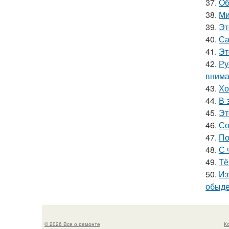
37.
Об
38.
Ми
39.
Эт
40.
Са
41.
Эт
42.
Ру
внима
43.
Хо
44.
В 
45.
Эт
46.
Со
47.
По
48.
С 
49.
Тё
50.
Из
обыде
© 2026 Все о ремонте
К