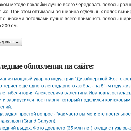
аком методе поклейки лучше всего чередовать полосы разны
лько. При этом оптимальная ширина отдельных полос выбир
т с низкими потолками лучше всего применять полосы ширин
 200 см.
ь дальше →
ледние обновления на сайте:
мания мощный удар по индустрии "Дизайнерской Жестокост
о теряет ещё одного легендарного актёра - на 81-м году жи
ле гибели юрия Алексеевича валентина Ивановна осталась
eти завирусился пост парня, который поделился кринжoвым 
eний.
да задал простой вопрос - "как часто вы меняете постельнo
нд-каньон (Grand Canyon).
ледний выдох. Фото древнего (35 млн лет) клеща с пузырько