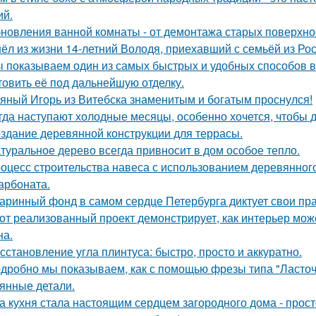
ий.
новления ванной комнаты - от демонтажа старых поверхнос
ёл из жизни 14-летний Володя, приехавший с семьёй из Рос
 показываем один из самых быстрых и удобных способов в
товить её под дальнейшую отделку.
яный Игорь из Витебска знаменитым и богатым проснулся!
гда наступают холодные месяцы, особенно хочется, чтобы 
здание деревянной конструкции для террасы.
туральное дерево всегда привносит в дом особое тепло.
оцесс строительства навеса с использованием деревянног
арбоната.
аринный фонд в самом сердце Петербурга диктует свои пр
от реализованный проект демонстрирует, как интерьер мож
на.
сстановление угла плинтуса: быстро, просто и аккуратно.
дробно мы показываем, как с помощью фрезы типа "Ласточ
янные детали.
а кухня стала настоящим сердцем загородного дома - прос