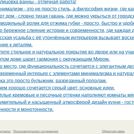
лицовка ванны - отличная работа!
нимализм - это не просто стиль, а философия жизни, где ка
от дом - словно тихая гавань, где можно укрыться от городс
модельный ролик для отжима губки - просто, быстро и удоб
о бережное слияние истории и современности, где каждая
сская усадьба с её утончённым интерьером вызывает восхищ
ние к деталям.
тите стильное и натуральное покрытие во дворе или на уча
этом доме царит гармония с окружающим Миром.
о место, где функциональность сочетается с элегантным д
временный интерьер с элементами минимализма и натура
ка это просто булыжник, разрезанный пополам.
чем хорошо сочетается серый цвет: основные идеи.
плые кремовые и песочные оттенки наполняют комнаты мяг
умительный и насыщенный атмосферой дизайн кухни - гости
нности и монотонности.
онтакты
Пользовательское соглашение
Обратная связь