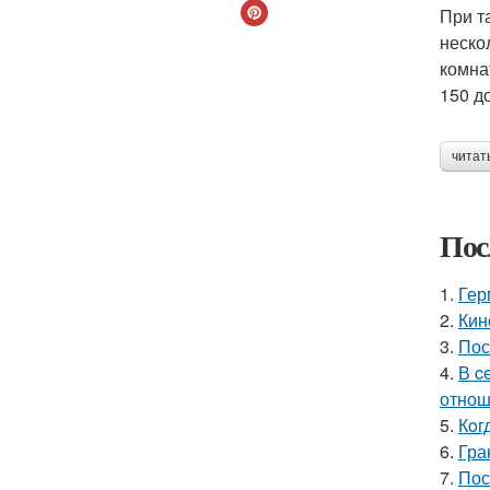
При т
неско
комна
150 до
читат
Пос
1.
Гер
2.
Кин
3.
Пос
4.
В c
отнош
5.
Кoг
6.
Гра
7.
Пос