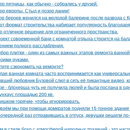
ер пятницы, как обычно - собрались у друзей.
ор европы. Стыд и позор дании!
ор бероев женился на молодой балерине после развода с 
от формат строительства набирает популярность благодаря
о отличное решение для ограниченного пространства.
оект современной бани с комнатой отдыха строится на бал
нием полного расслабления.
бор плитки - один из самых важных этапов ремонта ванной
воими руками.
тите сэкономить на ремонте?
лая ванная комната часто воспринимается как универсальн
вший любовник Бузовой слил в сеть её пикантные видео, к
ре - блохерша чуть не получила люлей и была послана в о
унхаус площадью 200 кв.
ишком горячие, чтобы игнорировать.
воём мы при помощи домкратов подняли 15-тонное здание 
 очередной раз отправившись в отпуск, девушки решили по
м в стиле бохо с атмосферой народных традиций - это нас