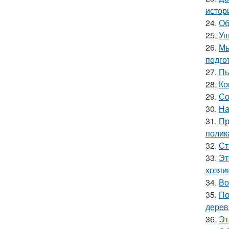
истор
24.
Об
25.
Уш
26.
Мы
подго
27.
Пь
28.
Ко
29.
Со
30.
На
31.
Пр
полик
32.
Ст
33.
Эт
хозяи
34.
Во
35.
По
дерев
36.
Эт