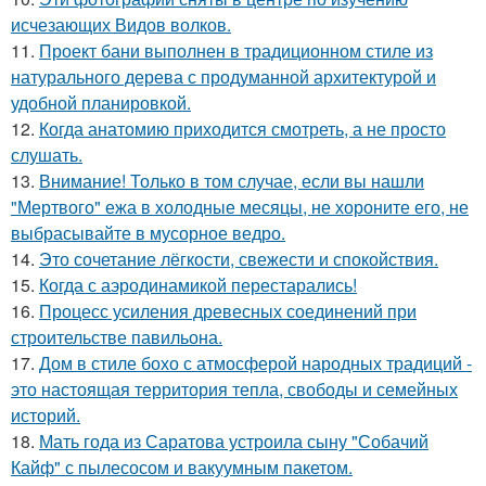
исчезающих Видов волков.
11.
Проект бани выполнен в традиционном стиле из
натурального дерева с продуманной архитектурой и
удобной планировкой.
12.
Когда анатомию приходится смотреть, а не просто
слушать.
13.
Внимание! Только в том случае, если вы нашли
"Мертвого" ежа в холодные месяцы, не хороните его, не
выбрасывайте в мусорное ведро.
14.
Это сочетание лёгкости, свежести и спокойствия.
15.
Когда с аэродинамикой перестарались!
16.
Процесс усиления древесных соединений при
строительстве павильона.
17.
Дом в стиле бохо с атмосферой народных традиций -
это настоящая территория тепла, свободы и семейных
историй.
18.
Мать года из Саратова устроила сыну "Собачий
Кайф" с пылесосом и вакуумным пакетом.