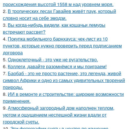
происхождения высотой 1558 м над уровнем моря.
2.
В тропических лесах Гавайев живёт паук, который
словно носит на себе эмодзи.
3.
Вы когда-нибудь видели, как кошачьи лемуры
встречают рассвет?
4.
Покупка мобильного барнхауса: чек-лист из 10
пунктов, которые нужно проверить перед подписанием
договора
5.
Одноклеточный - это уже не ругательство.
6.
Коллеги, давайте разомнёмся и мы поиграем!
7.
Баобаб - это не просто растение, это легенда, живой
символ Африки и одно из самых удивительных творений
природы.
8.
ИИ в ремонте и строительстве: широкие возможности
применения.
9.
Атмосферный загородный дом наполнен теплом,
уютом и ощущением неспешной жизни вдали от
городской суеты.
10.
Эти фотографии сняты в центре по изучению