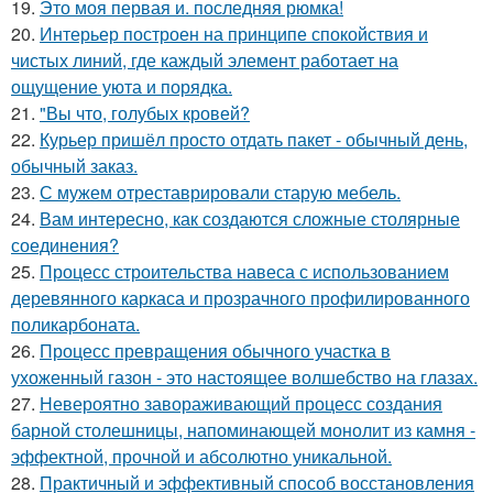
19.
Это моя первая и. последняя рюмка!
20.
Интерьер построен на принципе спокойствия и
чистых линий, где каждый элемент работает на
ощущение уюта и порядка.
21.
"Вы что, голубых кровей?
22.
Курьер пришёл просто отдать пакет - обычный день,
обычный заказ.
23.
С мужем отреставрировали старую мебель.
24.
Вам интересно, как создаются сложные столярные
соединения?
25.
Процесс строительства навеса с использованием
деревянного каркаса и прозрачного профилированного
поликарбоната.
26.
Процесс превращения обычного участка в
ухоженный газон - это настоящее волшебство на глазах.
27.
Невероятно завораживающий процесс создания
барной столешницы, напоминающей монолит из камня -
эффектной, прочной и абсолютно уникальной.
28.
Практичный и эффективный способ восстановления