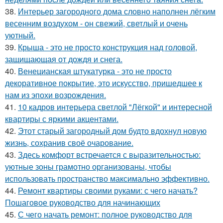
38.
Интерьер загородного дома словно наполнен лёгким
весенним воздухом - он свежий, светлый и очень
уютный.
39.
Крыша - это не просто конструкция над головой,
защищающая от дождя и снега.
40.
Венецианская штукатурка - это не просто
декоративное покрытие, это искусство, пришедшее к
нам из эпохи возрождения.
41.
10 кадров интерьера светлой "Лёгкой" и интересной
квартиры с яркими акцентами.
42.
Этот старый загородный дом будто вдохнул новую
жизнь, сохранив своё очарование.
43.
Здесь комфорт встречается с выразительностью:
уютные зоны грамотно организованы, чтобы
использовать пространство максимально эффективно.
44.
Ремонт квартиры своими руками: с чего начать?
Пошаговое руководство для начинающих
45.
С чего начать ремонт: полное руководство для