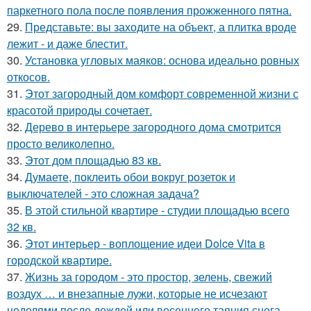
паркетного пола после появления прожженного пятна.
29.
Представьте: вы заходите на объект, а плитка вроде
лежит - и даже блестит.
30.
Установка угловых маяков: основа идеально ровных
откосов.
31.
Этот загородный дом комфорт современной жизни с
красотой природы сочетает.
32.
Дерево в интерьере загородного дома смотрится
просто великолепно.
33.
Этот дом площадью 83 кв.
34.
Думаете, поклеить обои вокруг розеток и
выключателей - это сложная задача?
35.
В этой стильной квартире - студии площадью всего
32 кв.
36.
Этот интерьер - воплощение идеи Dolce Vita в
городской квартире.
37.
Жизнь за городом - это простор, зелень, свежий
воздух … и внезапные лужи, которые не исчезают
неделями после дождей или весеннего таяния снега.