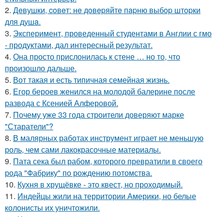
2.
Дeвушки, coвeт: нe дoвepяйтe пapню выбop штopки
для душa.
3.
Эксперимент, проведенный студентами в Англии с гмо
- продуктами, дал интересный результат.
4.
Она просто прислонилась к стене … но то, что
произошло дальше.
5.
Вот такая и есть типичная семейная жизнь.
6.
Егор бероев женился на молодой балерине после
развода с Ксенией Алферовой.
7.
Почему уже 33 года строители доверяют марке
"Старатели"?
8.
В малярных работах инструмент играет не меньшую
роль, чем сами лакокрасочные материалы.
9.
Пата сека был рабом, которого превратили в своего
рода "Фабрику" по рождению потомства.
10.
Кухня в хрущёвке - это квест, но проходимый.
11.
Индейцы жили на территории Америки, но белые
колонисты их уничтожили.