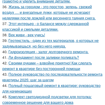
грамотно и уделить внимание деталям.
36.
Жизнь за городом - это простор, зелень, свежий
воздух … и внезапные лужи, которые не исчезают
неделями после дождей или весеннего таяния снега.
37.
Этот интерьер - о балансе между сдержанной
классикой и смелыми деталями.
38.
Век живи - век учись!
39.
Геотекстиль - один из тех материалов, о которых не
задумываешься, но без него никуда.
40.
Гидроизоляция - залог долговечного ремонта.
41.
Ли фундамент после заливки поливать?
42.
Своими руками – вдвойне приятно! Как сделать
ремонт в квартире без посторонней помощи
43.
Полное руководство по последовательности ремонта
квартиры 2025: шаг за шагом
44.
Полный пошаговый ремонт в квартире: руководство
для начинающих
45.
Комплект светодиодной подсветки для потолка:
современное решение для вашего дома