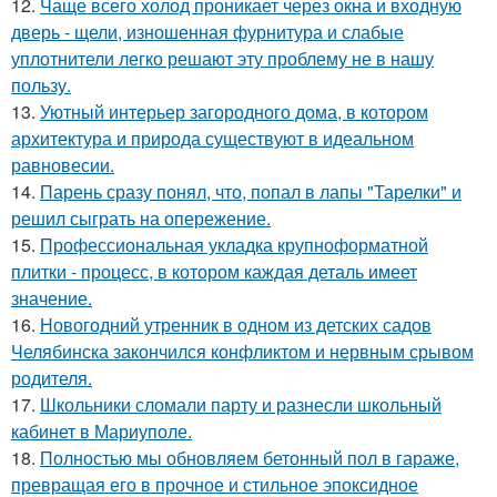
12.
Чаще всего холод проникает через окна и входную
дверь - щели, изношенная фурнитура и слабые
уплотнители легко решают эту проблему не в нашу
пользу.
13.
Уютный интерьер загородного дома, в котором
архитектура и природа существуют в идеальном
равновесии.
14.
Парень сразу понял, что, попал в лапы "Тарелки" и
решил сыграть на опережение.
15.
Профессиональная укладка крупноформатной
плитки - процесс, в котором каждая деталь имеет
значение.
16.
Новогодний утренник в одном из детских садов
Челябинска закончился конфликтом и нервным срывом
родителя.
17.
Школьники сломали парту и разнесли школьный
кабинет в Мариуполе.
18.
Полностью мы обновляем бетонный пол в гараже,
превращая его в прочное и стильное эпоксидное