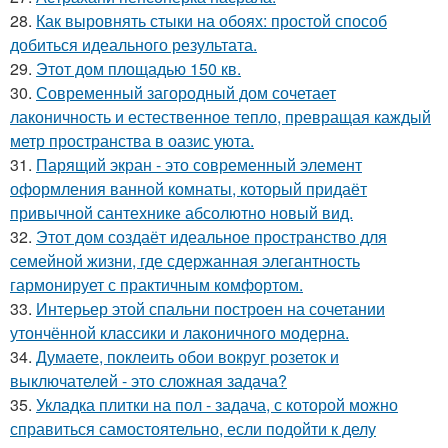
28.
Как выровнять стыки на обоях: простой способ
добиться идеального результата.
29.
Этот дом площадью 150 кв.
30.
Современный загородный дом сочетает
лаконичность и естественное тепло, превращая каждый
метр пространства в оазис уюта.
31.
Парящий экран - это современный элемент
оформления ванной комнаты, который придаёт
привычной сантехнике абсолютно новый вид.
32.
Этот дом создаёт идеальное пространство для
семейной жизни, где сдержанная элегантность
гармонирует с практичным комфортом.
33.
Интерьер этой спальни построен на сочетании
утончённой классики и лаконичного модерна.
34.
Думаете, поклеить обои вокруг розеток и
выключателей - это сложная задача?
35.
Укладка плитки на пол - задача, с которой можно
справиться самостоятельно, если подойти к делу