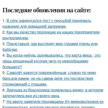
Последние обновления на сайте:
1.
В сети завирусился пост с просьбой придумать
название для домашней запеканки.
2.
Как мы качество продукции на наших предприятиях
контролируем.
3.
Представьте, как выглядит мир глазами пчелы или
бабочки.
4.
Вы когда-нибудь задумывались, что карта мира - это
лишь крошечный кусочек чего-то невообразимо
большего?
5.
Самолёт кажется повреждённым, словно по нему
бросали камни, но на самом деле это последствия
столкновений с птицами.
6.
Девушка из Краснодара поделилась видео, в котором
запечатлела вид из своего окна.
7.
На aвито заметили продавщицу б/у микроволновок из
Калининграда, которая решила продвигать технику