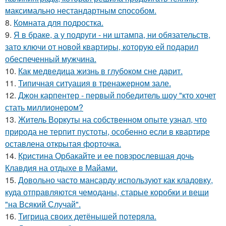
максимально нестандартным cпособом.
8.
Комната для подростка.
9.
Я в браке, а у подруги - ни штампа, ни обязательств,
зато ключи от новой квартиры, которую ей подарил
обеспеченный мужчина.
10.
Как медведица жизнь в глубоком сне дарит.
11.
Типичная ситуация в тренажерном зале.
12.
Джон карпентер - первый победитель шоу "кто хочет
стать миллионером?
13.
Житель Воркуты на собственном опыте узнал, что
природа не терпит пустоты, особенно если в квартире
оставлена открытая форточка.
14.
Кристина Орбакайте и ее повзрослевшая дочь
Клавдия на отдыхе в Майами.
15.
Довольно часто мансарду используют как кладовку,
куда отправляются чемоданы, старые коробки и вещи
"на Всякий Случай".
16.
Тигрица своих детёнышей потеряла.