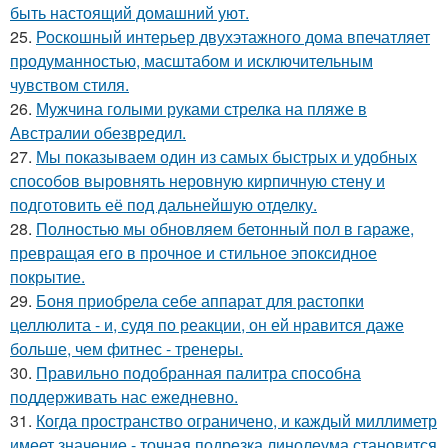
быть настоящий домашний уют.
25.
Роскошный интерьер двухэтажного дома впечатляет
продуманностью, масштабом и исключительным
чувством стиля.
26.
Мужчина голыми руками стрелка на пляже в
Австралии обезвредил.
27.
Мы показываем один из самых быстрых и удобных
способов выровнять неровную кирпичную стену и
подготовить её под дальнейшую отделку.
28.
Полностью мы обновляем бетонный пол в гараже,
превращая его в прочное и стильное эпоксидное
покрытие.
29.
Боня приобрела себе аппарат для растопки
целлюлита - и, судя по реакции, он ей нравится даже
больше, чем фитнес - тренеры.
30.
Правильно подобранная палитра способна
поддерживать нас ежедневно.
31.
Когда пространство ограничено, и каждый миллиметр
имеет значение - точная подрезка линолеума становится