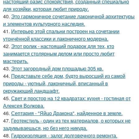
настоящий оазис спокойствия, созданный специально
для хозяйки, которая любит природу.
40.
Это гармоничное сочетание лаконичной архитектуры
и элементов культурного наследия.
41.
Интерьер этой спальни построен на сочетании
утончённой классики и лаконичного модерна.
42.
Этот ролик - настоящий подарок для тех, кто
занимается столярным делом или просто любит
мастерить.
43.
Этот загородный дом площадью 305 кв.
44.
Представьте себе дом, будто выросший из самой
природы - уютный, лаконичный, вписанный в
окружающий ландшафт.
45.
Свет и простор на 12 квадратах: кухня - гостиная от
Алексея Волкова.
46.
Септария - "Яйцо Дракона", найденное в земле.
47.
Геотекстиль - один из тех материалов, о которых не
задумываешься, но без него никуда.
48.
Гидроизоляция - залог долговечного ремонта.