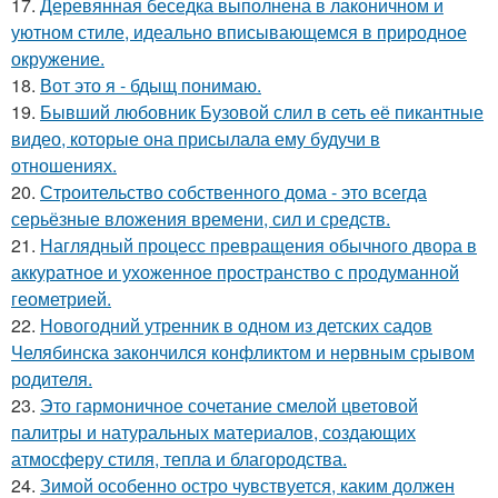
17.
Деревянная беседка выполнена в лаконичном и
уютном стиле, идеально вписывающемся в природное
окружение.
18.
Вот это я - бдыщ понимаю.
19.
Бывший любовник Бузовой слил в сеть её пикантные
видео, которые она присылала ему будучи в
отношениях.
20.
Строительство собственного дома - это всегда
серьёзные вложения времени, сил и средств.
21.
Наглядный процесс превращения обычного двора в
аккуратное и ухоженное пространство с продуманной
геометрией.
22.
Новогодний утренник в одном из детских садов
Челябинска закончился конфликтом и нервным срывом
родителя.
23.
Это гармоничное сочетание смелой цветовой
палитры и натуральных материалов, создающих
атмосферу стиля, тепла и благородства.
24.
Зимой особенно остро чувствуется, каким должен