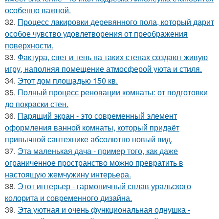
особенно важной.
32.
Процесс лакировки деревянного пола, который дарит
особое чувство удовлетворения от преображения
поверхности.
33.
Фактура, свет и тень на таких стенах создают живую
игру, наполняя помещение атмосферой уюта и стиля.
34.
Этот дом площадью 150 кв.
35.
Полный процесс реновации комнаты: от подготовки
до покраски стен.
36.
Парящий экран - это современный элемент
оформления ванной комнаты, который придаёт
привычной сантехнике абсолютно новый вид.
37.
Эта маленькая дача - пример того, как даже
ограниченное пространство можно превратить в
настоящую жемчужину интерьера.
38.
Этот интерьер - гармоничный сплав уральского
колорита и современного дизайна.
39.
Эта уютная и очень функциональная однушка -